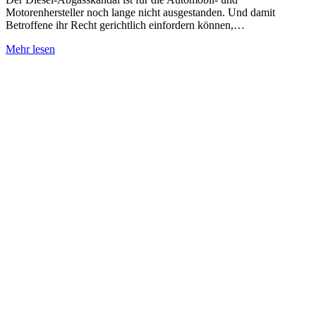
Motorenhersteller noch lange nicht ausgestanden. Und damit
Betroffene ihr Recht gerichtlich einfordern können,…
Mehr lesen