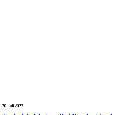
20. Juli 2022