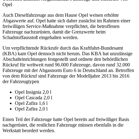
Opel
Auch Dieselfahrzeuge aus dem Hause Opel weisen erhöhte
Abgaswerte auf. Opel hatte sich daher zunächst im Rahmen einer
freiwilligen Service-Maßnahme verpflichtet, die betroffenen
Fahrzeuge nachzurüsten, damit die Grenzwerte beim
Schadstoffausstoß eingehalten werden.
Um verpflichtende Rückrufe durch das Kraftfahrt-Bundesamt
(KBA) kam Opel dennoch nicht herum. Das KBA hat unzulässige
Abschalteinrichtungen festgestellt und ordnete den behördlichen
Rückruf für weltweit rund 96.000 Fahrzeuge, davon rund 32.000
Fahrzeuge mit der Abgasnorm Euro 6 in Deutschland an. Betroffen
von dem Rückruf sind Fahrzeuge der Modelljahre 2013 bis 2016
der Fahrzeugtypen
Opel Insignia 2,0 l
Opel Cascada 2,0 l
Opel Zafira 1,6 l
Opel Zafira 2,0 l
Einen Teil der Fahrzeuge hatte Opel bereits auf freiwilliger Basis
nachgerüstet, die restlichen Fahrzeuge müssen ebenfalls in die
Werkstatt beordert werden.