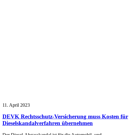
11. April 2023
DEVK Rechtsschutz-Versicherung muss Kosten für
Dieselskandalverfahren übernehmen
Der Diesel-Abgasskandal ist für die Automobil- und