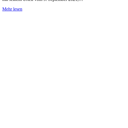
Mehr lesen