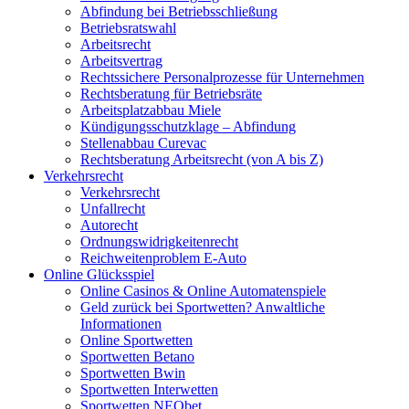
Abfindung bei Betriebsschließung
Betriebsratswahl
Arbeitsrecht
Arbeitsvertrag
Rechtssichere Personalprozesse für Unternehmen
Rechtsberatung für Betriebsräte
Arbeitsplatzabbau Miele
Kündigungsschutzklage – Abfindung
Stellenabbau Curevac
Rechtsberatung Arbeitsrecht (von A bis Z)
Verkehrsrecht
Verkehrsrecht
Unfallrecht
Autorecht
Ordnungswidrigkeitenrecht
Reichweitenproblem E-Auto
Online Glücksspiel
Online Casinos & Online Automatenspiele
Geld zurück bei Sportwetten? Anwaltliche
Informationen
Online Sportwetten
Sportwetten Betano
Sportwetten Bwin
Sportwetten Interwetten
Sportwetten NEObet