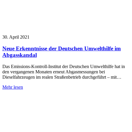
30. April 2021
Neue Erkenntnisse der Deutschen Umwelthilfe im
Abgasskandal
Das Emissions-Kontroll-Institut der Deutschen Umwelthilfe hat in
den vergangenen Monaten erneut Abgasmessungen bei
Dieselfahrzeugen im realen Straßenbetrieb durchgeführt – mit…
Mehr lesen