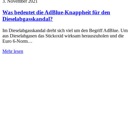
3. November 2021
Was bedeutet die AdBlue-Knappheit für den
Dieselabgasskandal?
Im Dieselabgasskandal dreht sich viel um den Begriff AdBlue. Um
aus Dieselabgasen das Stickoxid wirksam herauszuholen und die
Euro 6-Norm…
Mehr lesen