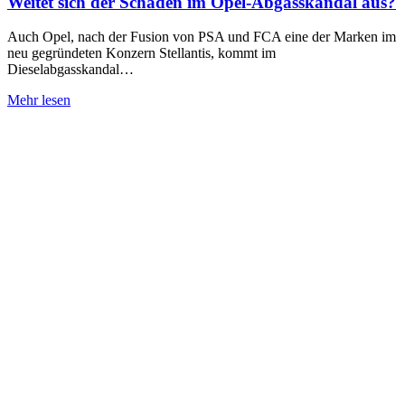
Weitet sich der Schaden im Opel-Abgasskandal aus?
Auch Opel, nach der Fusion von PSA und FCA eine der Marken im
neu gegründeten Konzern Stellantis, kommt im
Dieselabgasskandal…
Mehr lesen