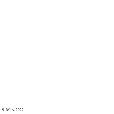
9. März 2022