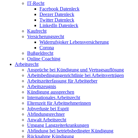
IT-Recht
Facebook Datenleck
Deezer Datenleck
Twitter Datenleck
LinkedIn Datenleck
Kaufrecht
Versicherungsrecht
Widerrufsjoker Lebensversicherung
Corona
Bußgeldrecht
Online Coaching
Arbeitsrecht
Ansprüche bei Kündigung und Vertragsauflösung
Arbeitsbedingungenrichtlinie bei Arbeitsverträgen
Arbeitszeiterfassung für Arbeitgeber
Arbeitszeugnis
Kündigung aussprechen
Internationales Arbeitsrecht
Elternzeit für Arbeitnehmerinnen
Jobverluste bei Esprit
Abfindungsrechner
Anwalt Arbeitsrecht
Umgang Langzeiterkrankungen
Abfindung bei betriebsbedingter Kündigung
Rücknahme Kündigung