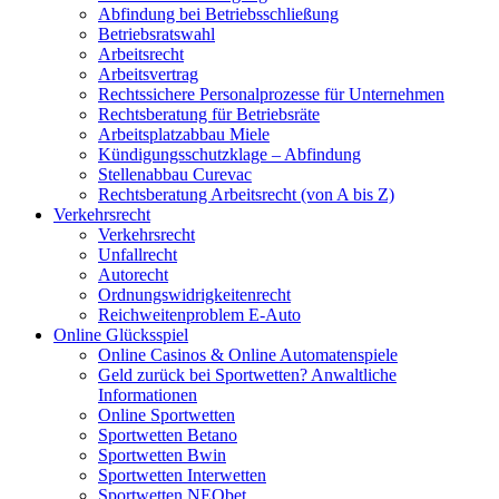
Abfindung bei Betriebsschließung
Betriebsratswahl
Arbeitsrecht
Arbeitsvertrag
Rechtssichere Personalprozesse für Unternehmen
Rechtsberatung für Betriebsräte
Arbeitsplatzabbau Miele
Kündigungsschutzklage – Abfindung
Stellenabbau Curevac
Rechtsberatung Arbeitsrecht (von A bis Z)
Verkehrsrecht
Verkehrsrecht
Unfallrecht
Autorecht
Ordnungswidrigkeitenrecht
Reichweitenproblem E-Auto
Online Glücksspiel
Online Casinos & Online Automatenspiele
Geld zurück bei Sportwetten? Anwaltliche
Informationen
Online Sportwetten
Sportwetten Betano
Sportwetten Bwin
Sportwetten Interwetten
Sportwetten NEObet