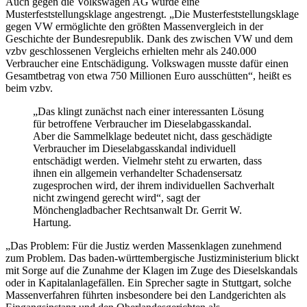
Auch gegen die Volkswagen AG wurde eine
Musterfeststellungsklage angestrengt. „Die Musterfeststellungsklage
gegen VW ermöglichte den größten Massenvergleich in der
Geschichte der Bundesrepublik. Dank des zwischen VW und dem
vzbv geschlossenen Vergleichs erhielten mehr als 240.000
Verbraucher eine Entschädigung. Volkswagen musste dafür einen
Gesamtbetrag von etwa 750 Millionen Euro ausschütten“, heißt es
beim vzbv.
„Das klingt zunächst nach einer interessanten Lösung
für betroffene Verbraucher im Dieselabgasskandal.
Aber die Sammelklage bedeutet nicht, dass geschädigte
Verbraucher im Dieselabgasskandal individuell
entschädigt werden. Vielmehr steht zu erwarten, dass
ihnen ein allgemein verhandelter Schadensersatz
zugesprochen wird, der ihrem individuellen Sachverhalt
nicht zwingend gerecht wird“, sagt der
Mönchengladbacher Rechtsanwalt Dr. Gerrit W.
Hartung.
„Das Problem: Für die Justiz werden Massenklagen zunehmend
zum Problem. Das baden-württembergische Justizministerium blickt
mit Sorge auf die Zunahme der Klagen im Zuge des Dieselskandals
oder in Kapitalanlagefällen. Ein Sprecher sagte in Stuttgart, solche
Massenverfahren führten insbesondere bei den Landgerichten als