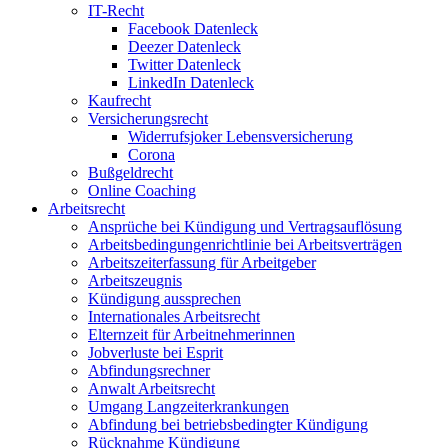
IT-Recht
Facebook Datenleck
Deezer Datenleck
Twitter Datenleck
LinkedIn Datenleck
Kaufrecht
Versicherungsrecht
Widerrufsjoker Lebensversicherung
Corona
Bußgeldrecht
Online Coaching
Arbeitsrecht
Ansprüche bei Kündigung und Vertragsauflösung
Arbeitsbedingungenrichtlinie bei Arbeitsverträgen
Arbeitszeiterfassung für Arbeitgeber
Arbeitszeugnis
Kündigung aussprechen
Internationales Arbeitsrecht
Elternzeit für Arbeitnehmerinnen
Jobverluste bei Esprit
Abfindungsrechner
Anwalt Arbeitsrecht
Umgang Langzeiterkrankungen
Abfindung bei betriebsbedingter Kündigung
Rücknahme Kündigung