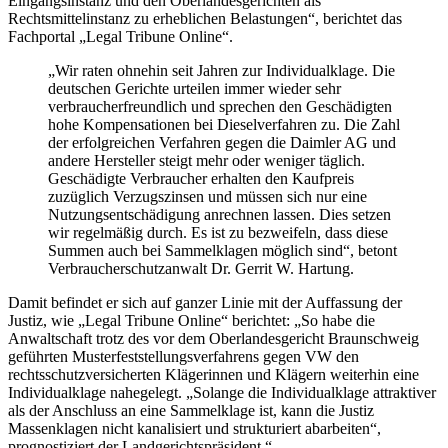
Eingangsinstanz und den Oberlandesgerichten als
Rechtsmittelinstanz zu erheblichen Belastungen“, berichtet das
Fachportal „Legal Tribune Online“.
„Wir raten ohnehin seit Jahren zur Individualklage. Die
deutschen Gerichte urteilen immer wieder sehr
verbraucherfreundlich und sprechen den Geschädigten
hohe Kompensationen bei Dieselverfahren zu. Die Zahl
der erfolgreichen Verfahren gegen die Daimler AG und
andere Hersteller steigt mehr oder weniger täglich.
Geschädigte Verbraucher erhalten den Kaufpreis
zuzüglich Verzugszinsen und müssen sich nur eine
Nutzungsentschädigung anrechnen lassen. Dies setzen
wir regelmäßig durch. Es ist zu bezweifeln, dass diese
Summen auch bei Sammelklagen möglich sind“, betont
Verbraucherschutzanwalt Dr. Gerrit W. Hartung.
Damit befindet er sich auf ganzer Linie mit der Auffassung der
Justiz, wie „Legal Tribune Online“ berichtet: „So habe die
Anwaltschaft trotz des vor dem Oberlandesgericht Braunschweig
geführten Musterfeststellungsverfahrens gegen VW den
rechtsschutzversicherten Klägerinnen und Klägern weiterhin eine
Individualklage nahegelegt. „Solange die Individualklage attraktiver
als der Anschluss an eine Sammelklage ist, kann die Justiz
Massenklagen nicht kanalisiert und strukturiert abarbeiten“,
prognostiziert der Landgerichtspräsident.“