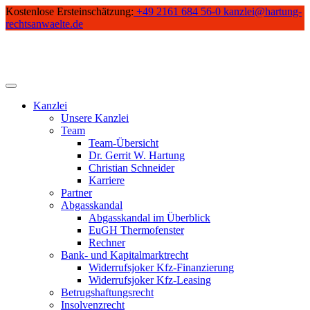
Skip
Kostenlose Ersteinschätzung:
+49 2161 684 56-0
kanzlei@hartung-
to
rechtsanwaelte.de
content
Kanzlei
Unsere Kanzlei
Team
Team-Übersicht
Dr. Gerrit W. Hartung
Christian Schneider
Karriere
Partner
Abgasskandal
Abgasskandal im Überblick
EuGH Thermofenster
Rechner
Bank- und Kapitalmarktrecht
Widerrufsjoker Kfz-Finanzierung
Widerrufsjoker Kfz-Leasing
Betrugshaftungsrecht
Insolvenzrecht