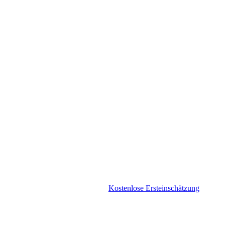
GELD ZURÜCKFORDERN
WEGEN VERLUSTEN BEI
ONLINE CASINO
Hier erfahren Sie, wie Sie Klage gegen die Online
Casino Anbieter einreichen und Verluste
zurückfordern können
Kostenlose Ersteinschätzung