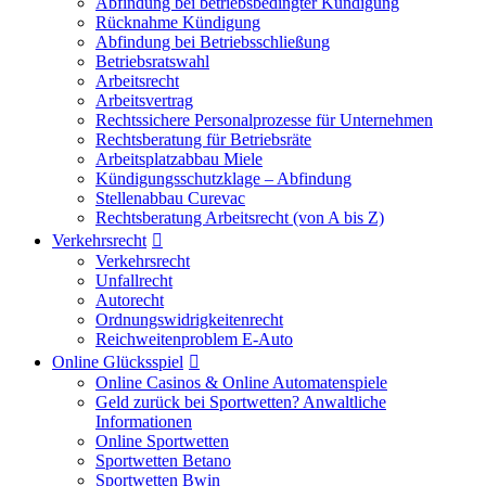
Abfindung bei betriebsbedingter Kündigung
Rücknahme Kündigung
Abfindung bei Betriebsschließung
Betriebsratswahl
Arbeitsrecht
Arbeitsvertrag
Rechtssichere Personalprozesse für Unternehmen
Rechtsberatung für Betriebsräte
Arbeitsplatzabbau Miele
Kündigungsschutzklage – Abfindung
Stellenabbau Curevac
Rechtsberatung Arbeitsrecht (von A bis Z)
Verkehrsrecht
Verkehrsrecht
Unfallrecht
Autorecht
Ordnungswidrigkeitenrecht
Reichweitenproblem E-Auto
Online Glücksspiel
Online Casinos & Online Automatenspiele
Geld zurück bei Sportwetten? Anwaltliche
Informationen
Online Sportwetten
Sportwetten Betano
Sportwetten Bwin