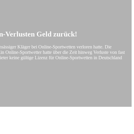
n-Verlusten Geld zurück!
nsässiger Kläger bei Online-Sportwetten verloren hatte. Die
 Online-Sportwetter hatte über die Zeit hinweg Verluste von fast
eter keine gültige Lizenz für Online-Sportwetten in Deutschland