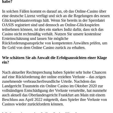
habe?
In solchen Fällen kommt es darauf an, ob das Online-Casino über
eine deutsche Lizenz verfügt und sich an die Regelungen des neuen
Glücksspielstaatsvertrags hält. Wenn Sie bereits in der Sperrdatei
OASIS registriert sind und dennoch an Online-Glücksspielen
teilnehmen können, ist dies ein starkes Indiz dafür, dass sich das
Casino nicht rechtmäßig verhält. Nutzen Sie unsere kostenlose
Ersteinschätzung und lassen Sie mögliche
Rückforderungsansprüche von kompetenten Anwälten prüfen, um
Ihr Geld von dem Online Casino zurück zu erhalten.
Wie schätzen Sie als Anwalt die Erfolgsaussichten einer Klage
ein?
Nach aktueller Rechtsprechung haben Spieler sehr hohe Chancen
auf eine Rückforderung der online erzielten Verluste – das zeigen
zunehmende verbraucherfreundliche Urteile. Nachdem das
Landgericht Traunstein ein Online Casino im Oktober 2020 zur
vollständigen Entschädigung der Verluste verurteilte, hat nunmehr
auch aktuell das Oberlandesgericht Frankfurt am Main mit einem
Beschluss aus April 2022 mitgeteilt, dass Spieler ihre Verluste von
Casinos wieder zurückfordern können.