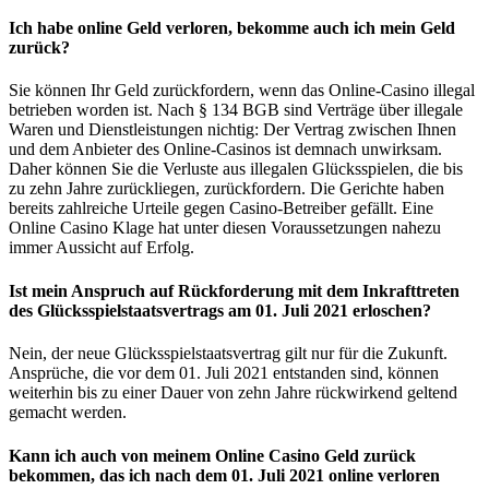
Ich habe online Geld verloren, bekomme auch ich mein Geld
zurück?
Sie können Ihr Geld zurückfordern, wenn das Online-Casino illegal
betrieben worden ist. Nach § 134 BGB sind Verträge über illegale
Waren und Dienstleistungen nichtig: Der Vertrag zwischen Ihnen
und dem Anbieter des Online-Casinos ist demnach unwirksam.
Daher können Sie die Verluste aus illegalen Glücksspielen, die bis
zu zehn Jahre zurückliegen, zurückfordern. Die Gerichte haben
bereits zahlreiche Urteile gegen Casino-Betreiber gefällt. Eine
Online Casino Klage hat unter diesen Voraussetzungen nahezu
immer Aussicht auf Erfolg.
Ist mein Anspruch auf Rückforderung mit dem Inkrafttreten
des Glücksspielstaatsvertrags am 01. Juli 2021 erloschen?
Nein, der neue Glücksspielstaatsvertrag gilt nur für die Zukunft.
Ansprüche, die vor dem 01. Juli 2021 entstanden sind, können
weiterhin bis zu einer Dauer von zehn Jahre rückwirkend geltend
gemacht werden.
Kann ich auch von meinem Online Casino Geld zurück
bekommen, das ich nach dem 01. Juli 2021 online verloren