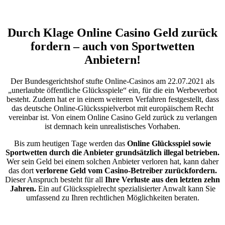
Durch Klage Online Casino Geld zurück
fordern – auch von Sportwetten
Anbietern!
Der Bundesgerichtshof stufte Online-Casinos am 22.07.2021 als
„unerlaubte öffentliche Glücksspiele“ ein, für die ein Werbeverbot
besteht. Zudem hat er in einem weiteren Verfahren festgestellt, dass
das deutsche Online-Glücksspielverbot mit europäischem Recht
vereinbar ist. Von einem Online Casino Geld zurück zu verlangen
ist demnach kein unrealistisches Vorhaben.
Bis zum heutigen Tage werden das
Online Glücksspiel sowie
Sportwetten durch die Anbieter grundsätzlich illegal betrieben.
Wer sein Geld bei einem solchen Anbieter verloren hat, kann daher
das dort
verlorene Geld vom Casino-Betreiber zurückfordern.
Dieser Anspruch besteht für all
Ihre Verluste aus den letzten zehn
Jahren.
Ein auf Glücksspielrecht spezialisierter Anwalt kann Sie
umfassend zu Ihren rechtlichen Möglichkeiten beraten.