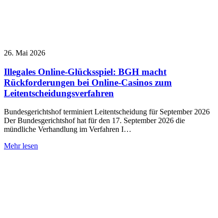
26. Mai 2026
Illegales Online-Glücksspiel: BGH macht
Rückforderungen bei Online-Casinos zum
Leitentscheidungsverfahren
Bundesgerichtshof terminiert Leitentscheidung für September 2026
Der Bundesgerichtshof hat für den 17. September 2026 die
mündliche Verhandlung im Verfahren I…
Mehr lesen