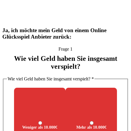
Ja, ich möchte mein Geld von einem Online
Glücksspiel Anbieter zurück:
Online-
Frage 1
Casino
Wie viel Geld haben Sie insgesamt
haben
Layout
verspielt?
Wie viel Geld haben Sie insgesamt verspielt?
*
Weniger als 10.000€
Mehr als 10.000€