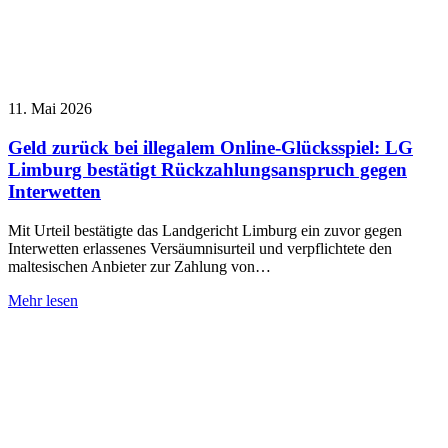
11. Mai 2026
Geld zurück bei illegalem Online-Glücksspiel: LG
Limburg bestätigt Rückzahlungsanspruch gegen
Interwetten
Mit Urteil bestätigte das Landgericht Limburg ein zuvor gegen
Interwetten erlassenes Versäumnisurteil und verpflichtete den
maltesischen Anbieter zur Zahlung von…
Mehr lesen