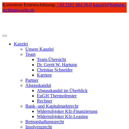
Skip
Kostenlose Ersteinschätzung:
+49 2161 684 56-0
kanzlei@hartung-
to
rechtsanwaelte.de
content
Kanzlei
Unsere Kanzlei
Team
Team-Übersicht
Dr. Gerrit W. Hartung
Christian Schneider
Karriere
Partner
Abgasskandal
Abgasskandal im Überblick
EuGH Thermofenster
Rechner
Bank- und Kapitalmarktrecht
Widerrufsjoker Kfz-Finanzierung
Widerrufsjoker Kfz-Leasing
Betrugshaftungsrecht
Insolvenzrecht