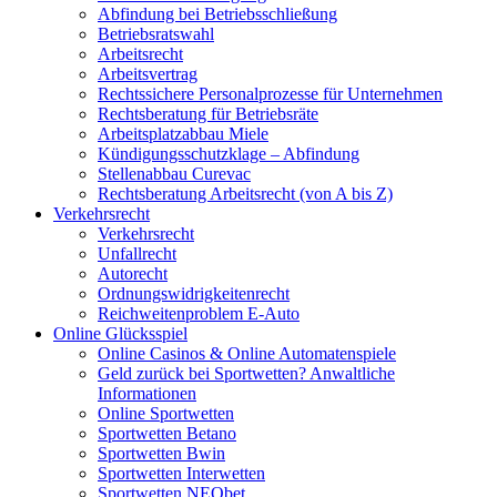
Abfindung bei Betriebsschließung
Betriebsratswahl
Arbeitsrecht
Arbeitsvertrag
Rechtssichere Personalprozesse für Unternehmen
Rechtsberatung für Betriebsräte
Arbeitsplatzabbau Miele
Kündigungsschutzklage – Abfindung
Stellenabbau Curevac
Rechtsberatung Arbeitsrecht (von A bis Z)
Verkehrsrecht
Verkehrsrecht
Unfallrecht
Autorecht
Ordnungswidrigkeitenrecht
Reichweitenproblem E-Auto
Online Glücksspiel
Online Casinos & Online Automatenspiele
Geld zurück bei Sportwetten? Anwaltliche
Informationen
Online Sportwetten
Sportwetten Betano
Sportwetten Bwin
Sportwetten Interwetten
Sportwetten NEObet