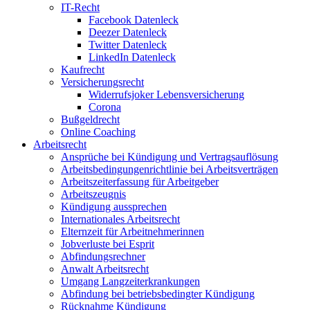
IT-Recht
Facebook Datenleck
Deezer Datenleck
Twitter Datenleck
LinkedIn Datenleck
Kaufrecht
Versicherungsrecht
Widerrufsjoker Lebensversicherung
Corona
Bußgeldrecht
Online Coaching
Arbeitsrecht
Ansprüche bei Kündigung und Vertragsauflösung
Arbeitsbedingungenrichtlinie bei Arbeitsverträgen
Arbeitszeiterfassung für Arbeitgeber
Arbeitszeugnis
Kündigung aussprechen
Internationales Arbeitsrecht
Elternzeit für Arbeitnehmerinnen
Jobverluste bei Esprit
Abfindungsrechner
Anwalt Arbeitsrecht
Umgang Langzeiterkrankungen
Abfindung bei betriebsbedingter Kündigung
Rücknahme Kündigung