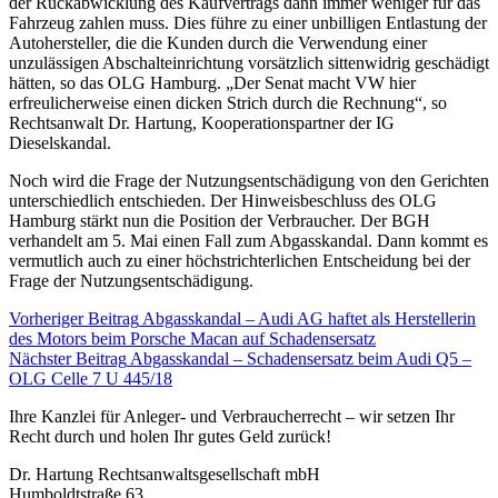
der Rückabwicklung des Kaufvertrags dann immer weniger für das
Fahrzeug zahlen muss. Dies führe zu einer unbilligen Entlastung der
Autohersteller, die die Kunden durch die Verwendung einer
unzulässigen Abschalteinrichtung vorsätzlich sittenwidrig geschädigt
hätten, so das OLG Hamburg. „Der Senat macht VW hier
erfreulicherweise einen dicken Strich durch die Rechnung“, so
Rechtsanwalt Dr. Hartung, Kooperationspartner der IG
Dieselskandal.
Noch wird die Frage der Nutzungsentschädigung von den Gerichten
unterschiedlich entschieden. Der Hinweisbeschluss des OLG
Hamburg stärkt nun die Position der Verbraucher. Der BGH
verhandelt am 5. Mai einen Fall zum Abgasskandal. Dann kommt es
vermutlich auch zu einer höchstrichterlichen Entscheidung bei der
Frage der Nutzungsentschädigung.
Vorheriger Beitrag
Abgasskandal – Audi AG haftet als Herstellerin
des Motors beim Porsche Macan auf Schadensersatz
Nächster Beitrag
Abgasskandal – Schadensersatz beim Audi Q5 –
OLG Celle 7 U 445/18
Ihre Kanzlei für Anleger- und Verbraucherrecht – wir setzen Ihr
Recht durch und holen Ihr gutes Geld zurück!
Dr. Hartung Rechtsanwaltsgesellschaft mbH
Humboldtstraße 63