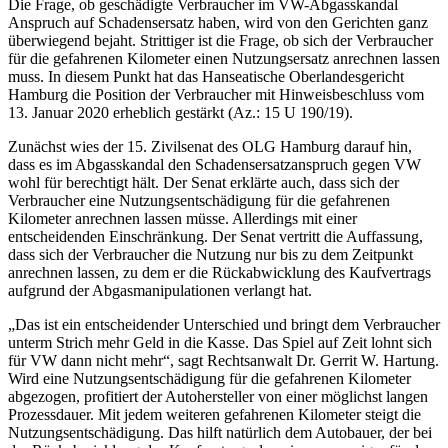
Die Frage, ob geschädigte Verbraucher im VW-Abgasskandal
Anspruch auf Schadensersatz haben, wird von den Gerichten ganz
überwiegend bejaht. Strittiger ist die Frage, ob sich der Verbraucher
für die gefahrenen Kilometer einen Nutzungsersatz anrechnen lassen
muss. In diesem Punkt hat das Hanseatische Oberlandesgericht
Hamburg die Position der Verbraucher mit Hinweisbeschluss vom
13. Januar 2020 erheblich gestärkt (Az.: 15 U 190/19).
Zunächst wies der 15. Zivilsenat des OLG Hamburg darauf hin,
dass es im Abgasskandal den Schadensersatzanspruch gegen VW
wohl für berechtigt hält. Der Senat erklärte auch, dass sich der
Verbraucher eine Nutzungsentschädigung für die gefahrenen
Kilometer anrechnen lassen müsse. Allerdings mit einer
entscheidenden Einschränkung. Der Senat vertritt die Auffassung,
dass sich der Verbraucher die Nutzung nur bis zu dem Zeitpunkt
anrechnen lassen, zu dem er die Rückabwicklung des Kaufvertrags
aufgrund der Abgasmanipulationen verlangt hat.
„Das ist ein entscheidender Unterschied und bringt dem Verbraucher
unterm Strich mehr Geld in die Kasse. Das Spiel auf Zeit lohnt sich
für VW dann nicht mehr“, sagt Rechtsanwalt Dr. Gerrit W. Hartung.
Wird eine Nutzungsentschädigung für die gefahrenen Kilometer
abgezogen, profitiert der Autohersteller von einer möglichst langen
Prozessdauer. Mit jedem weiteren gefahrenen Kilometer steigt die
Nutzungsentschädigung. Das hilft natürlich dem Autobauer, der bei