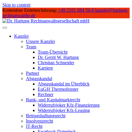
Skip to content
Kostenlose Ersteinschätzung:
+49 2161 684 56-0
kanzlei@hartung-
rechtsanwaelte.de
Kanzlei
Unsere Kanzlei
Team
Team-Übersicht
Dr. Gerrit W. Hartung
Christian Schneider
Karriere
Partner
Abgasskandal
Abgasskandal im Überblick
EuGH Thermofenster
Rechner
Bank- und Kapitalmarktrecht
Widerrufsjoker Kfz-Finanzierung
Widerrufsjoker Kfz-Leasing
Betrugshaftungsrecht
Insolvenzrecht
IT-Recht
Facebook Datenleck