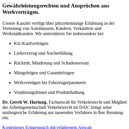
Gewährleistungsrechten und Ansprüchen aus
Werkverträgen.
Unsere Kanzlei verfügt über jahrzehntelange Erfahrung in der
Vertretung von Autohäusern, Käufern, Verkäufern und
Werkstattkunden. Wir unterstützen Sie insbesondere bei:
Kfz-Kaufverträgen
Lieferverzug und Nacherfüllung
Rücktritt, Minderung und Schadensersatz
Mängelrügen und Garantiefragen
Werkverträgen bei Fahrzeugreparaturen
Verjährungsfristen und Produkthaftung
Dr. Gerrit W. Hartung
, Fachanwalt für Verkehrsrecht und Mitglied
der Arbeitsgemeinschaft Verkehrsrecht im DAV, bringt seine
umfangreiche Erfahrung aus tausenden Verfahren in Ihre Beratung
ein.
Kostenloses Erstgespräch mit erfahrenem Anwalt