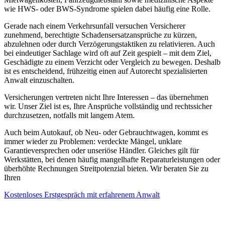
wie HWS- oder BWS-Syndrome spielen dabei häufig eine Rolle.
Gerade nach einem Verkehrsunfall versuchen Versicherer
zunehmend, berechtigte Schadensersatzansprüche zu kürzen,
abzulehnen oder durch Verzögerungstaktiken zu relativieren. Auch
bei eindeutiger Sachlage wird oft auf Zeit gespielt – mit dem Ziel,
Geschädigte zu einem Verzicht oder Vergleich zu bewegen. Deshalb
ist es entscheidend, frühzeitig einen auf Autorecht spezialisierten
Anwalt einzuschalten.
Versicherungen vertreten nicht Ihre Interessen – das übernehmen
wir. Unser Ziel ist es, Ihre Ansprüche vollständig und rechtssicher
durchzusetzen, notfalls mit langem Atem.
Auch beim Autokauf, ob Neu- oder Gebrauchtwagen, kommt es
immer wieder zu Problemen: verdeckte Mängel, unklare
Garantieversprechen oder unseriöse Händler. Gleiches gilt für
Werkstätten, bei denen häufig mangelhafte Reparaturleistungen oder
überhöhte Rechnungen Streitpotenzial bieten. Wir beraten Sie zu
Ihren
Kostenloses Erstgespräch mit erfahrenem Anwalt