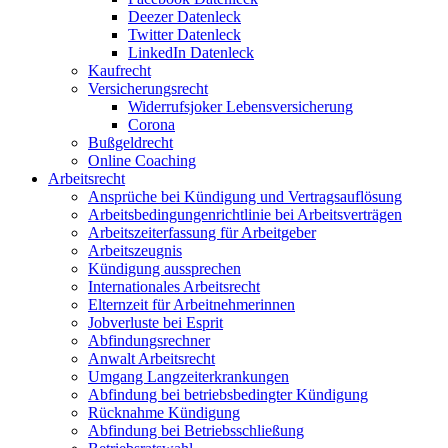
Deezer Datenleck
Twitter Datenleck
LinkedIn Datenleck
Kaufrecht
Versicherungsrecht
Widerrufsjoker Lebensversicherung
Corona
Bußgeldrecht
Online Coaching
Arbeitsrecht
Ansprüche bei Kündigung und Vertragsauflösung
Arbeitsbedingungenrichtlinie bei Arbeitsverträgen
Arbeitszeiterfassung für Arbeitgeber
Arbeitszeugnis
Kündigung aussprechen
Internationales Arbeitsrecht
Elternzeit für Arbeitnehmerinnen
Jobverluste bei Esprit
Abfindungsrechner
Anwalt Arbeitsrecht
Umgang Langzeiterkrankungen
Abfindung bei betriebsbedingter Kündigung
Rücknahme Kündigung
Abfindung bei Betriebsschließung