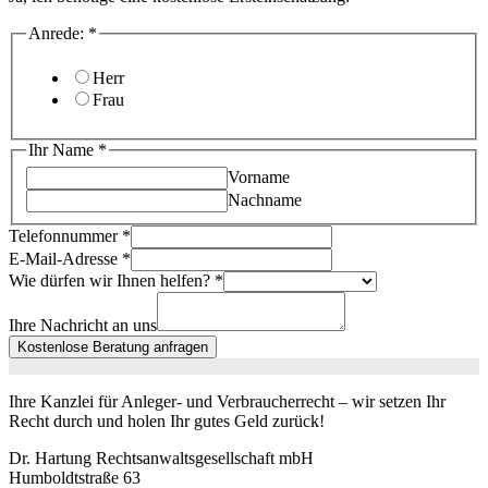
Anrede:
*
Herr
Frau
Ihr Name
*
Vorname
Nachname
Ihre
Telefonnummer
*
Ihnen
E-Mail-Adresse
*
uns
Wie dürfen wir Ihnen helfen?
*
Ihre Nachricht an uns
Kostenlose Beratung anfragen
Ihre Kanzlei für Anleger- und Verbraucherrecht – wir setzen Ihr
Recht durch und holen Ihr gutes Geld zurück!
Dr. Hartung Rechtsanwaltsgesellschaft mbH
Humboldtstraße 63