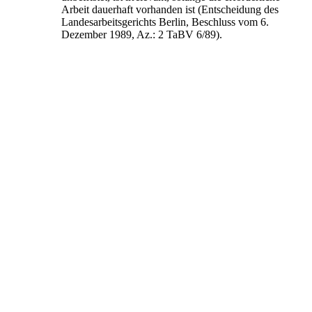
Arbeit dauerhaft vorhanden ist (Entscheidung des
Landesarbeitsgerichts Berlin, Beschluss vom 6.
Dezember 1989, Az.: 2 TaBV 6/89).