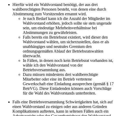
Hierfür wird ein Wahlvorstand benötigt, der aus drei
wahlberechtigten Personen besteht, von denen eine durch
Abstimmung zum Vorsitzenden ernannt wird.
Je nach Bedarf kann ich die Anzahl der Mitglieder im
Wahlvorstand erhöhen, jedoch sollte sie stets ungerade
sein, um eindeutige Mehrheitsverhältnisse bei
Abstimmungen zu gewährleisten.
Falls bereits ein Betriebsrat existiert, wird dieser den
Wahlvorstand wählen, um sicherzustellen, dass er als
unabhängiges und neutrales Gremium den
ordnungsgemäßen Ablauf der Betriebsratswahlen
überwacht.
In Fällen, in denen noch kein Betriebsrat vorhanden ist,
wähle ich den Wahlvorstand von der
Betriebsversammlung aus.
Dazu müssen mindestens drei wahlberechtigte
Mitarbeiter oder eine im Betrieb vertretene
Gewerkschaft eine Einladung aussprechen (gemäß § 17
BetrVG). Diese Einladenden können auch Vorschläge
für die Wahl des Wahlvorstands unterbreiten.
Falls eine Betriebsversammlung Schwierigkeiten hat, sich auf
einen Wahlvorstand zu einigen oder aus anderen Gründen
Komplikationen auftreten, kann in seltenen Fällen auch ein
Arbeitsgericht oder der Gesamtbetriebsrat den Wahlvorstand