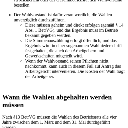
bestellen.
Der Wahlvorstand ist dafür verantwortlich, die Wahlen
unverzüglich durchzuführen.
Diese müssen geheim und direkt erfolgen (gemäß § 14
Abs. 1 BetrVG), und das Ergebnis muss im Betrieb
bekannt gegeben werden.
Die Stimmenauszählung erfolgt öffentlich, und das
Ergebnis wird in einer sogenannten Wahlniederschrift
festgehalten, die auch den Arbeitgebern und
Gewerkschaften mitgeteilt wird.
Wenn der Wahlvorstand seinen Pflichten nicht
nachkommt, kann auch in diesem Fall auf Antrag das
Arbeitsgericht intervenieren. Die Kosten der Wahl trägt
der Arbeitgeber.
Wann die Wahlen abgehalten werden
müssen
Nach §13 BetrVG müssen die Wahlen des Betriebsrats alle vier
Jahre zwischen dem 1. März und dem 31. Mai durchgeführt
werden.