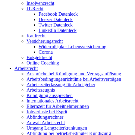
Insolvenzrecht
IT-Recht
Facebook Datenleck
Deezer Datenleck
Twitter Datenleck
LinkedIn Datenleck
Kaufrecht
Versicherungsrecht
Widerrufsjoker Lebensversicherung
Corona
Bußgeldrecht
Online Coaching
Arbeitsrecht
Ansprüche bei Kündigung und Vertragsauflösung
Arbeitsbedingungenrichtlinie bei Arbeitsverträgen
Arbeitszeiterfassung für Arbeitgeber
Arbeitszeugnis
Kündigung aussprechen
Internationales Arbeitsrecht
Elternzeit für Arbeitnehmerinnen
Jobverluste bei Esprit
Abfindungsrechner
Anwalt Arbeitsrecht
Umgang Langzeiterkrankungen
Abfindung bei betriebsbedingter Kündigung