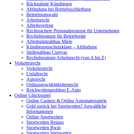
Rücknahme Kündigung
Abfindung bei Betriebsschließung
Betriebsratswahl
Arbeitsrecht
Arbeitsvertrag
Rechtssichere Personalprozesse für Unternehmen
Rechtsberatung für Betriebsräte
Arbeitsplatzabbau Miele
Kündigungsschutzklage – Abfindung
Stellenabbau Curevac
Rechtsberatung Arbeitsrecht (von A bis Z)
Verkehrsrecht
Verkehrsrecht
Unfallrecht
Autorecht
Ordnungswidrigkeitenrecht
Reichweitenproblem E-Auto
Online Glücksspiel
Online Casinos & Online Automatenspiele
Geld zurück bei Sportwetten? Anwaltliche
Informationen
Online Sportwetten
Sportwetten Betano
Sportwetten Bwin
Sportwetten Interwetten