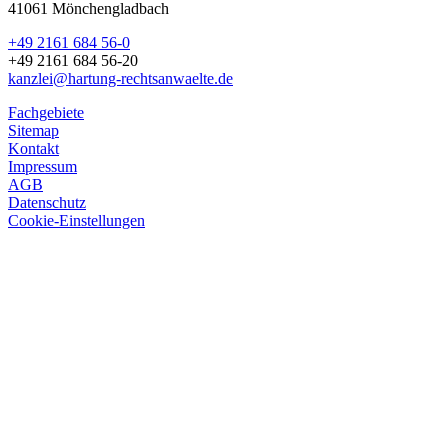
41061 Mönchengladbach
+49 2161 684 56-0
+49 2161 684 56-20
kanzlei@hartung-rechtsanwaelte.de
Fachgebiete
Sitemap
Kontakt
Impressum
AGB
Datenschutz
Cookie-Einstellungen