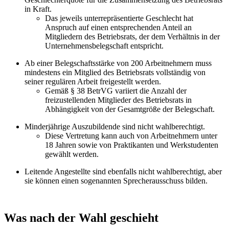
in Kraft.
Das jeweils unterrepräsentierte Geschlecht hat
Anspruch auf einen entsprechenden Anteil an
Mitgliedern des Betriebsrats, der dem Verhältnis in der
Unternehmensbelegschaft entspricht.
Ab einer Belegschaftsstärke von 200 Arbeitnehmern muss
mindestens ein Mitglied des Betriebsrats vollständig von
seiner regulären Arbeit freigestellt werden.
Gemäß § 38 BetrVG variiert die Anzahl der
freizustellenden Mitglieder des Betriebsrats in
Abhängigkeit von der Gesamtgröße der Belegschaft.
Minderjährige Auszubildende sind nicht wahlberechtigt.
Diese Vertretung kann auch von Arbeitnehmern unter
18 Jahren sowie von Praktikanten und Werkstudenten
gewählt werden.
Leitende Angestellte sind ebenfalls nicht wahlberechtigt, aber
sie können einen sogenannten Sprecherausschuss bilden.
Was nach der Wahl geschieht