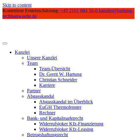
Skip to content
Kostenlose Ersteinschätzung:
+49 2161 684 56-0
kanzlei@hartung-
rechtsanwaelte.de
Kanzlei
Unsere Kanzlei
Team
Team-Übersicht
Dr. Gerrit W. Hartung
Christian Schneider
Karriere
Partner
Abgasskandal
Abgasskandal im Überblick
EuGH Thermofenster
Rechner
Bank- und Kapitalmarktrecht
Widerrufsjoker Kfz-Finanzierung
Widerrufsjoker Kfz-Leasing
Betrugshaftungsrecht