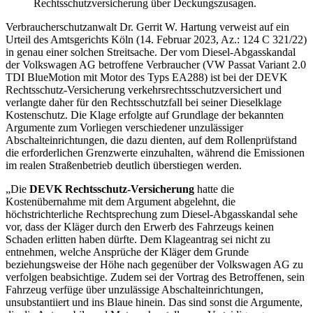
Rechtsschutzversicherung über Deckungszusagen.
Verbraucherschutzanwalt Dr. Gerrit W. Hartung verweist auf ein
Urteil des Amtsgerichts Köln (14. Februar 2023, Az.: 124 C 321/22)
in genau einer solchen Streitsache. Der vom Diesel-Abgasskandal
der Volkswagen AG betroffene Verbraucher (VW Passat Variant 2.0
TDI BlueMotion mit Motor des Typs EA288) ist bei der DEVK
Rechtsschutz-Versicherung verkehrsrechtsschutzversichert und
verlangte daher für den Rechtsschutzfall bei seiner Dieselklage
Kostenschutz. Die Klage erfolgte auf Grundlage der bekannten
Argumente zum Vorliegen verschiedener unzulässiger
Abschalteinrichtungen, die dazu dienten, auf dem Rollenprüfstand
die erforderlichen Grenzwerte einzuhalten, während die Emissionen
im realen Straßenbetrieb deutlich überstiegen werden.
„Die
DEVK Rechtsschutz-Versicherung
hatte die
Kostenübernahme mit dem Argument abgelehnt, die
höchstrichterliche Rechtsprechung zum Diesel-Abgasskandal sehe
vor, dass der Kläger durch den Erwerb des Fahrzeugs keinen
Schaden erlitten haben dürfte. Dem Klageantrag sei nicht zu
entnehmen, welche Ansprüche der Kläger dem Grunde
beziehungsweise der Höhe nach gegenüber der Volkswagen AG zu
verfolgen beabsichtige. Zudem sei der Vortrag des Betroffenen, sein
Fahrzeug verfüge über unzulässige Abschalteinrichtungen,
unsubstantiiert und ins Blaue hinein. Das sind sonst die Argumente,