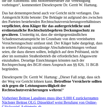
die die Automobil- und Motorenhersteller zur Verteidigung
vorbringen“, kommentiert Dieselexperte Dr. Gerrit W. Hartung.
Das hat dementsprechend auch vor Gericht nicht verfangen. Das
Amtsgericht Köln betonte: Die Beklagte ist aufgrund des zwischen
den Parteien bestehenden Rechtsschutzversicherungsverhältnisses
verpflichtet, dem Kläger für das außergerichtliche und
erstinstanzliche Rechtschutzbegehren Deckungsschutz zu
gewähren
. Unstreitig ist, dass die streitgegenständlichen
Schadensersatzansprüche im Grundsatz von dem vereinbarten
Versicherungsschutz umfasst sind. Der Kläger habe dargelegt, dass
in seinem Fahrzeug unzulässige Abschalteinrichtungen verbaut
seien, die dazu dienen sollten, lediglich auf dem Prüfstand, nicht
aber im normalen Straßenbetrieb die erforderlichen Abgaswerte
einzuhalten. Derartige Einrichtungen könnten nach der
Rechtsprechung des BGH einen Anspruch aus §§ 826, 31 BGB
begründen.
Dieselexperte Dr. Gerrit W. Hartung: „Dieser Fall zeigt, dass sich
der Weg vor Gericht lohnen kann.
Betroffene Versicherte sollten
sich gegen die Leistungsunwilligkeit der
Rechtsschutzversicherungen wehren!
“
Vorheriger Beitrag
Lapalingo muss über 9.000 € zurückerstatten
Nächster Beitrag
OLG Düsseldorf weist Berufung von Online-
Glücksspiel-Anbieterin ab