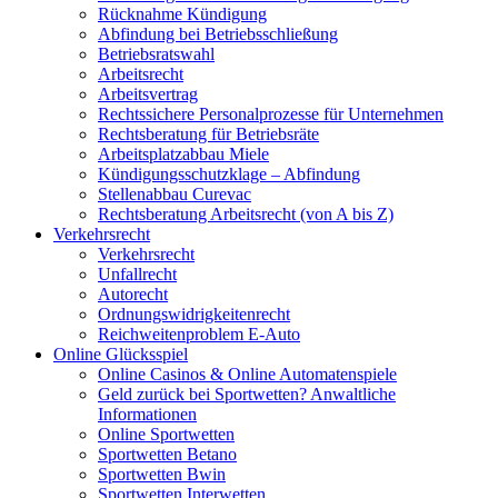
Rücknahme Kündigung
Abfindung bei Betriebsschließung
Betriebsratswahl
Arbeitsrecht
Arbeitsvertrag
Rechtssichere Personalprozesse für Unternehmen
Rechtsberatung für Betriebsräte
Arbeitsplatzabbau Miele
Kündigungsschutzklage – Abfindung
Stellenabbau Curevac
Rechtsberatung Arbeitsrecht (von A bis Z)
Verkehrsrecht
Verkehrsrecht
Unfallrecht
Autorecht
Ordnungswidrigkeitenrecht
Reichweitenproblem E-Auto
Online Glücksspiel
Online Casinos & Online Automatenspiele
Geld zurück bei Sportwetten? Anwaltliche
Informationen
Online Sportwetten
Sportwetten Betano
Sportwetten Bwin
Sportwetten Interwetten