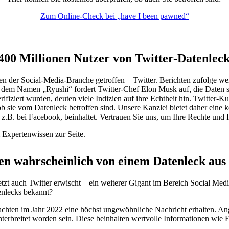
Zum Online-Check bei „have I been pawned“
400 Millionen Nutzer von Twitter-Datenleck
nten der Social-Media-Branche getroffen – Twitter. Berichten zufolge 
 dem Namen „Ryushi“ fordert Twitter-Chef Elon Musk auf, die Daten s
fiziert wurden, deuten viele Indizien auf ihre Echtheit hin. Twitter
 ob sie vom Datenleck betroffen sind. Unsere Kanzlei bietet daher eine
z.B. bei Facebook, beinhaltet. Vertrauen Sie uns, um Ihre Rechte und I
 Expertenwissen zur Seite.
en wahrscheinlich von einem Datenleck aus
t auch Twitter erwischt – ein weiterer Gigant im Bereich Social Med
enlecks bekannt?
nachten im Jahr 2022 eine höchst ungewöhnliche Nachricht erhalten. A
nterbreitet worden sein. Diese beinhalten wertvolle Informationen wi