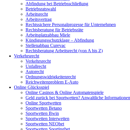
Abfindung bei Betriebsschließung
Betriebsratswahl
Arbeitsrecht
Arbeitsvertrag
Rechtssichere Personalprozesse für Unternehmen
Rechtsberatung für Betriebsräte
Arbeitsplatzabbau Miele
Kündigungsschutzklage – Abfindung
Stellenabbau Curevac
Rechtsberatung Arbeitsrecht (von A bis Z)
Verkehrsrecht
Verkehrsrecht
Unfallrecht
Autorecht
Ordnungswidrigkeitenrecht
Reichweitenproblem E-Auto
Online Glücksspiel
Online Casinos & Online Automatenspiele
Geld zurück bei Sportwetten? Anwaltliche Informatione
Online Sportwetten
Sportwetten Betano
Sportwetten Bwin
Sportwetten Interwetten
Sportwetten NEObet
Sportwetten Sportingbet