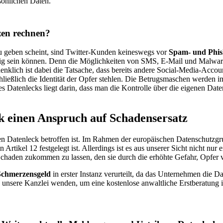
sönlichen Daten.
zen rechnen?
u geben scheint, sind Twitter-Kunden keineswegs vor
Spam- und Phis
lästig sein können. Denn die Möglichkeiten von SMS, E-Mail und Malwa
nklich ist dabei die Tatsache, dass bereits andere Social-Media-Acco
eßlich die Identität der Opfer stehlen. Die Betrugsmaschen werden im
Datenlecks liegt darin, dass man die Kontrolle über die eigenen Daten
k einen Anspruch auf Schadensersatz
gsten Datenleck betroffen ist. Im Rahmen der europäischen Datensch
 Artikel 12 festgelegt ist. Allerdings ist es aus unserer Sicht nicht n
haden zukommen zu lassen, den sie durch die erhöhte Gefahr, Opfer von
Schmerzensgeld
in erster Instanz verurteilt, da das Unternehmen die D
unsere Kanzlei wenden, um eine kostenlose anwaltliche Erstberatung im