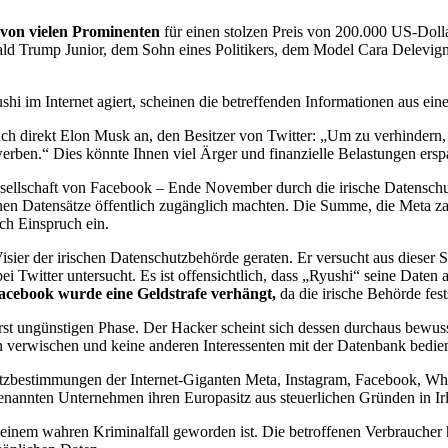
 von vielen Prominenten
für einen stolzen Preis von 200.000 US-Dolla
Donald Trump Junior, dem Sohn eines Politikers, dem Model Cara Delev
 im Internet agiert, scheinen die betreffenden Informationen aus eine
t auch direkt Elon Musk an, den Besitzer von Twitter: „Um zu verhinder
erben.“ Dies könnte Ihnen viel Ärger und finanzielle Belastungen ersp
rgesellschaft von Facebook – Ende November durch die irische Datensc
en Datensätze öffentlich zugänglich machten. Die Summe, die Meta zahle
ich Einspruch ein.
Visier der irischen Datenschutzbehörde geraten. Er versucht aus dieser
i Twitter untersucht. Es ist offensichtlich, dass „Ryushi“ seine Daten 
acebook wurde eine Geldstrafe verhängt,
da die irische Behörde fest
erst ungünstigen Phase. Der Hacker scheint sich dessen durchaus bewus
en verwischen und keine anderen Interessenten mit der Datenbank bedie
zbestimmungen der Internet-Giganten Meta, Instagram, Facebook, What
 genannten Unternehmen ihren Europasitz aus steuerlichen Gründen in Ir
u einem wahren Kriminalfall geworden ist. Die betroffenen Verbraucher