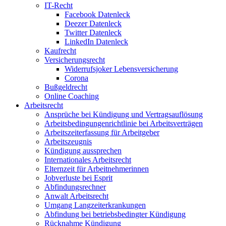
IT-Recht
Facebook Datenleck
Deezer Datenleck
Twitter Datenleck
LinkedIn Datenleck
Kaufrecht
Versicherungsrecht
Widerrufsjoker Lebensversicherung
Corona
Bußgeldrecht
Online Coaching
Arbeitsrecht
Ansprüche bei Kündigung und Vertragsauflösung
Arbeitsbedingungenrichtlinie bei Arbeitsverträgen
Arbeitszeiterfassung für Arbeitgeber
Arbeitszeugnis
Kündigung aussprechen
Internationales Arbeitsrecht
Elternzeit für Arbeitnehmerinnen
Jobverluste bei Esprit
Abfindungsrechner
Anwalt Arbeitsrecht
Umgang Langzeiterkrankungen
Abfindung bei betriebsbedingter Kündigung
Rücknahme Kündigung