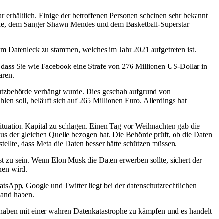
r erhältlich. Einige der betroffenen Personen scheinen sehr bekannt
igne, dem Sänger Shawn Mendes und dem Basketball-Superstar
m Datenleck zu stammen, welches im Jahr 2021 aufgetreten ist.
n, dass Sie wie Facebook eine Strafe von 276 Millionen US-Dollar in
aren.
hutzbehörde verhängt wurde. Dies geschah aufgrund von
n soll, beläuft sich auf 265 Millionen Euro. Allerdings hat
 Situation Kapital zu schlagen. Einen Tag vor Weihnachten gab die
aus der gleichen Quelle bezogen hat. Die Behörde prüft, ob die Daten
stellte, dass Meta die Daten besser hätte schützen müssen.
st zu sein. Wenn Elon Musk die Daten erwerben sollte, sichert der
nen wird.
sApp, Google und Twitter liegt bei der datenschutzrechtlichen
land haben.
 haben mit einer wahren Datenkatastrophe zu kämpfen und es handelt