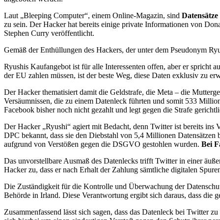
Laut „Bleeping Computer“, einem Online-Magazin, sind
Datensätze
zu sein. Der Hacker hat bereits einige private Informationen von 
Stephen Curry veröffentlicht.
Gemäß der Enthüllungen des Hackers, der unter dem Pseudonym Ryushi
Ryushis Kaufangebot ist für alle Interessenten offen, aber er sprich
der EU zahlen müssen, ist der beste Weg, diese Daten exklusiv zu erw
Der Hacker thematisiert damit die Geldstrafe, die Meta – die Mutte
Versäumnissen, die zu einem Datenleck führten und somit 533 Million
Facebook bisher noch nicht gezahlt und legt gegen die Strafe gerichtl
Der Hacker „Ryushi“ agiert mit Bedacht, denn Twitter ist bereits ins 
DPC bekannt, dass sie den Diebstahl von 5,4 Millionen Datensätzen be
aufgrund von Verstößen gegen die DSGVO gestohlen wurden.
Bei F
Das unvorstellbare Ausmaß des Datenlecks trifft Twitter in einer äuß
Hacker zu, dass er nach Erhalt der Zahlung sämtliche digitalen Spur
Die Zuständigkeit für die Kontrolle und Überwachung der Datenschut
Behörde in Irland. Diese Verantwortung ergibt sich daraus, dass die
Zusammenfassend lässt sich sagen, dass das Datenleck bei Twitter z