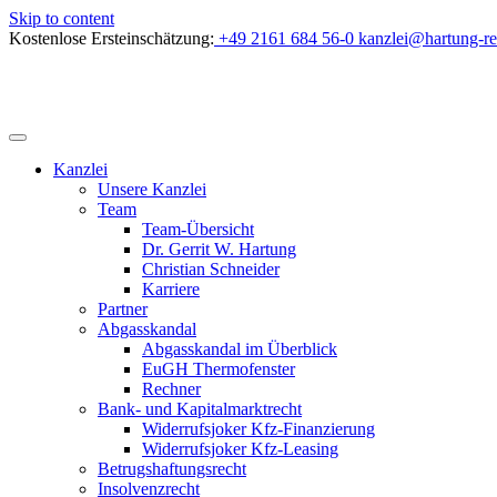
Skip to content
Kostenlose Ersteinschätzung:
+49 2161 684 56-0
kanzlei@hartung-re
Kanzlei
Unsere Kanzlei
Team
Team-Übersicht
Dr. Gerrit W. Hartung
Christian Schneider
Karriere
Partner
Abgasskandal
Abgasskandal im Überblick
EuGH Thermofenster
Rechner
Bank- und Kapitalmarktrecht
Widerrufsjoker Kfz-Finanzierung
Widerrufsjoker Kfz-Leasing
Betrugshaftungsrecht
Insolvenzrecht