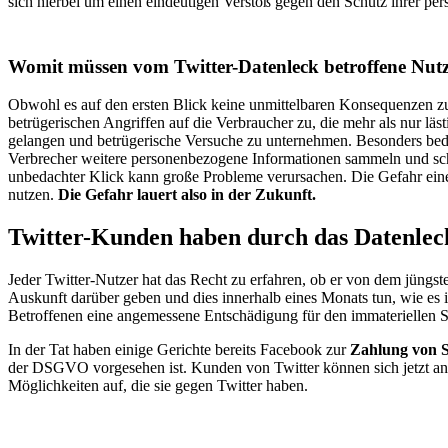
sich hierbei um einen eindeutigen Verstoß gegen den Schutz ihrer per
Womit müssen vom Twitter-Datenleck betroffene Nut
Obwohl es auf den ersten Blick keine unmittelbaren Konsequenzen z
betrügerischen Angriffen auf die Verbraucher zu, die mehr als nur 
gelangen und betrügerische Versuche zu unternehmen. Besonders bede
Verbrecher weitere personenbezogene Informationen sammeln und schli
unbedachter Klick kann große Probleme verursachen. Die Gefahr eines 
nutzen.
Die Gefahr lauert also in der Zukunft.
Twitter-Kunden haben durch das Datenlec
Jeder Twitter-Nutzer hat das Recht zu erfahren, ob er von dem jün
Auskunft darüber geben und dies innerhalb eines Monats tun, wie es in
Betroffenen eine angemessene Entschädigung für den immateriellen Sc
In der Tat haben einige Gerichte bereits Facebook zur
Zahlung von 
der DSGVO vorgesehen ist. Kunden von Twitter können sich jetzt an 
Möglichkeiten auf, die sie gegen Twitter haben.