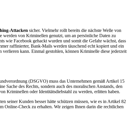
hing-Attacken
sicher. Vielmehr rollt bereits die nächste Welle von
re werden von Kriminellen genutzt, um an persönliche Daten zu
unts wie Facebook gehackt wurden und somit die Gefahr wächst, dass
mer raffinierter, Bank-Mails werden täuschend echt kopiert und ein
 verlieren kann. Einmal gestohlen, können Kriminelle diese jederzeit
utzgrundverordnung (DSGVO) muss das Unternehmen gemäß Artikel 15
ur eine Sache des Rechts, sondern auch des moralischen Anstands, den
 Kriminellen oder Identitätsdiebstahl zu werden, erlitten haben.
aten seiner Kunden besser hätte schützen müssen, wie es in Artikel 82
 Online-Check zu erhalten. Wir zeigen Ihnen darin die rechtlichen