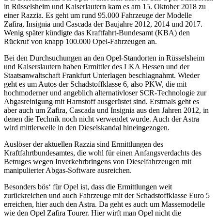
in Rüsselsheim und Kaiserlautern kam es am 15. Oktober 2018 zu
einer Razzia. Es geht um rund 95.000 Fahrzeuge der Modelle
Zafira, Insignia und Cascada der Baujahre 2012, 2014 und 2017.
Wenig später kündigte das Kraftfahrt-Bundesamt (KBA) den
Rückruf von knapp 100.000 Opel-Fahrzeugen an.
Bei den Durchsuchungen an den Opel-Standorten in Rüsselsheim
und Kaiserslautern haben Ermittler des LKA Hessen und der
Staatsanwaltschaft Frankfurt Unterlagen beschlagnahmt. Wieder
geht es um Autos der Schadstoffklasse 6, also PKW, die mit
hochmoderner und angeblich alternativloser SCR-Technologie zur
Abgasreinigung mit Harnstoff ausgerüstet sind. Erstmals geht es
aber auch um Zafira, Cascada und Insignia aus den Jahren 2012, in
denen die Technik noch nicht verwendet wurde. Auch der Astra
wird mittlerweile in den Dieselskandal hineingezogen.
Auslöser der aktuellen Razzia sind Ermittlungen des
Kraftfahrtbundesamtes, die wohl für einen Anfangsverdachts des
Betruges wegen Inverkehrbringens von Dieselfahrzeugen mit
manipulierter Abgas-Software ausreichen.
Besonders bös‘ für Opel ist, dass die Ermittlungen weit
zurückreichen und auch Fahrzeuge mit der Schadstoffklasse Euro 5
erreichen, hier auch den Astra. Da geht es auch um Massemodelle
wie den Opel Zafira Tourer. Hier wirft man Opel nicht die