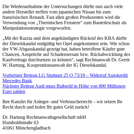
Die Wiederaufnahme der Untersuchungen dürfte nun auch viele
andere Hersteller treffen vom japanischen Nissan bis zum
französischen Renault. Fast allen großen Produzenten wird die
Verwendung von „Thermischen Fenstern“ zum Bauteileschutz als
Manipulationsstrategie vorgeworfen.
„Mit der Razzia und dem angekündigten Rückruf des KBA dürfte
der Dieselskandal endgültig bei Opel angekommen sein. Wie schon
der VW-Abgasskandal gezeigt hat, haben betroffene Käufer gute
Chancen, Ansprüche auf Schadensersatz bzw. Rückabwicklung des
Kaufvertrags durchsetzen zu können“, sagt Rechtsanwalt Dr. Gerrit
W. Hartung, Kooperationsanwalt der IG Dieselskandal.
Vorheriger Beitrag
LG Stuttgart 25 O 73/18 – Widerruf Autokredit
Mercedes Bank
Nächster Beitrag
Audi muss Bußgeld in Höhe von 800 Millionen
Euro zahlen
Ihre Kanzlei für Anleger- und Verbraucherrecht – wir setzen Ihr
Recht durch und holen Ihr gutes Geld zurück!
Dr. Hartung Rechtsanwaltsgesellschaft mbH
Humboldtstraße 63
41061 Mönchengladbach