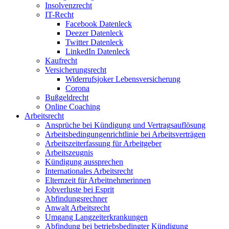
Insolvenzrecht
IT-Recht
Facebook Datenleck
Deezer Datenleck
Twitter Datenleck
LinkedIn Datenleck
Kaufrecht
Versicherungsrecht
Widerrufsjoker Lebensversicherung
Corona
Bußgeldrecht
Online Coaching
Arbeitsrecht
Ansprüche bei Kündigung und Vertragsauflösung
Arbeitsbedingungenrichtlinie bei Arbeitsverträgen
Arbeitszeiterfassung für Arbeitgeber
Arbeitszeugnis
Kündigung aussprechen
Internationales Arbeitsrecht
Elternzeit für Arbeitnehmerinnen
Jobverluste bei Esprit
Abfindungsrechner
Anwalt Arbeitsrecht
Umgang Langzeiterkrankungen
Abfindung bei betriebsbedingter Kündigung