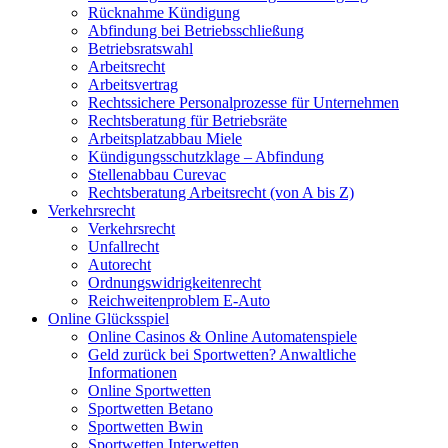
Rücknahme Kündigung
Abfindung bei Betriebsschließung
Betriebsratswahl
Arbeitsrecht
Arbeitsvertrag
Rechtssichere Personalprozesse für Unternehmen
Rechtsberatung für Betriebsräte
Arbeitsplatzabbau Miele
Kündigungsschutzklage – Abfindung
Stellenabbau Curevac
Rechtsberatung Arbeitsrecht (von A bis Z)
Verkehrsrecht
Verkehrsrecht
Unfallrecht
Autorecht
Ordnungswidrigkeitenrecht
Reichweitenproblem E-Auto
Online Glücksspiel
Online Casinos & Online Automatenspiele
Geld zurück bei Sportwetten? Anwaltliche
Informationen
Online Sportwetten
Sportwetten Betano
Sportwetten Bwin
Sportwetten Interwetten