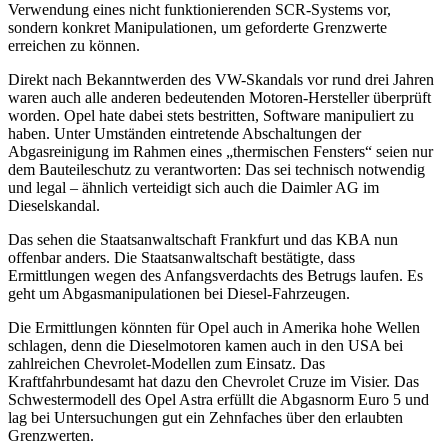
Verwendung eines nicht funktionierenden SCR-Systems vor,
sondern konkret Manipulationen, um geforderte Grenzwerte
erreichen zu können.
Direkt nach Bekanntwerden des VW-Skandals vor rund drei Jahren
waren auch alle anderen bedeutenden Motoren-Hersteller überprüft
worden. Opel hate dabei stets bestritten, Software manipuliert zu
haben. Unter Umständen eintretende Abschaltungen der
Abgasreinigung im Rahmen eines „thermischen Fensters“ seien nur
dem Bauteileschutz zu verantworten: Das sei technisch notwendig
und legal – ähnlich verteidigt sich auch die Daimler AG im
Dieselskandal.
Das sehen die Staatsanwaltschaft Frankfurt und das KBA nun
offenbar anders. Die Staatsanwaltschaft bestätigte, dass
Ermittlungen wegen des Anfangsverdachts des Betrugs laufen. Es
geht um Abgasmanipulationen bei Diesel-Fahrzeugen.
Die Ermittlungen könnten für Opel auch in Amerika hohe Wellen
schlagen, denn die Dieselmotoren kamen auch in den USA bei
zahlreichen Chevrolet-Modellen zum Einsatz. Das
Kraftfahrbundesamt hat dazu den Chevrolet Cruze im Visier. Das
Schwestermodell des Opel Astra erfüllt die Abgasnorm Euro 5 und
lag bei Untersuchungen gut ein Zehnfaches über den erlaubten
Grenzwerten.