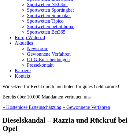
Sportwetten NEObet
Sportwetten Sportingbet
Sportwetten Sunmaker
Sportwetten Tipico
Sportwetten bet-at-home
Sportwetten Bet365
Rürup Widerruf
Aktuelles
Newsroom
Gewonnene Verfahren
OLG-Entscheidungen
Pressekontakt
Karriere
Kontakt
Wir setzen Ihr Recht durch und holen Ihr gutes Geld zurück!
Bereits über 10.000 Mandanten vertrauen uns.
» Kostenlose Ersteinschätzung
» Gewonnene Verfahren
Dieselskandal – Razzia und Rückruf bei
Opel