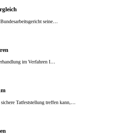
rgleich
s Bundesarbeitsgericht seine…
hren
Verhandlung im Verfahren I…
sam
sichere Tatfeststellung treffen kann,…
ten