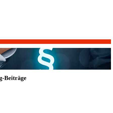
g-Beiträge