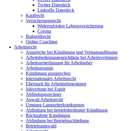
Twitter Datenleck
LinkedIn Datenleck
Kaufrecht
Versicherungsrecht
Widerrufsjoker Lebensversicherung
Corona
Bußgeldrecht
Online Coaching
Arbeitsrecht
Ansprüche bei Kündigung und Vertragsauflösung
Arbeitsbedingungenrichtlinie bei Arbeitsverträgen
Arbeitszeiterfassung für Arbeitgeber
Arbeitszeugnis
Kündigung aussprechen
Internationales Arbeitsrecht
Elternzeit für Arbeitnehmerinnen
Jobverluste bei Esprit
Abfindungsrechner
Anwalt Arbeitsrecht
Umgang Langzeiterkrankungen
Abfindung bei betriebsbedingter Kündigung
Rücknahme Kündigung
Abfindung bei Betriebsschließung
Betriebsratswahl