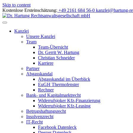
Skip to content
Kostenlose Ersteinschätzung:
+49 2161 684 56-0
kanzlei@hartung-re
Kanzlei
Unsere Kanzlei
Team
Team-Übersicht
Dr. Gerrit W. Hartung
Christian Schneider
Karriere
Partner
Abgasskandal
Abgasskandal im Überblick
EuGH Thermofenster
Rechner
Bank- und Kapitalmarktrecht
Widerrufsjoker Kfz-Finanzierung
Widerrufsjoker Kfz-Leasing
Betrugshaftungsrecht
Insolvenzrecht
IT-Recht
Facebook Datenleck
Deezer Datenleck