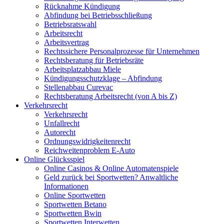
Rücknahme Kündigung
Abfindung bei Betriebsschließung
Betriebsratswahl
Arbeitsrecht
Arbeitsvertrag
Rechtssichere Personalprozesse für Unternehmen
Rechtsberatung für Betriebsräte
Arbeitsplatzabbau Miele
Kündigungsschutzklage – Abfindung
Stellenabbau Curevac
Rechtsberatung Arbeitsrecht (von A bis Z)
Verkehrsrecht
Verkehrsrecht
Unfallrecht
Autorecht
Ordnungswidrigkeitenrecht
Reichweitenproblem E-Auto
Online Glücksspiel
Online Casinos & Online Automatenspiele
Geld zurück bei Sportwetten? Anwaltliche
Informationen
Online Sportwetten
Sportwetten Betano
Sportwetten Bwin
Sportwetten Interwetten