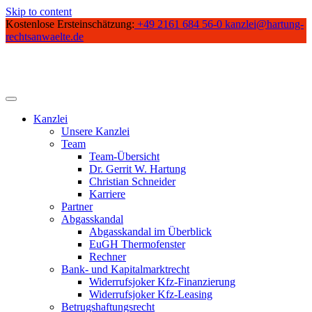
Skip to content
Kostenlose Ersteinschätzung:
+49 2161 684 56-0
kanzlei@hartung-
rechtsanwaelte.de
Kanzlei
Unsere Kanzlei
Team
Team-Übersicht
Dr. Gerrit W. Hartung
Christian Schneider
Karriere
Partner
Abgasskandal
Abgasskandal im Überblick
EuGH Thermofenster
Rechner
Bank- und Kapitalmarktrecht
Widerrufsjoker Kfz-Finanzierung
Widerrufsjoker Kfz-Leasing
Betrugshaftungsrecht