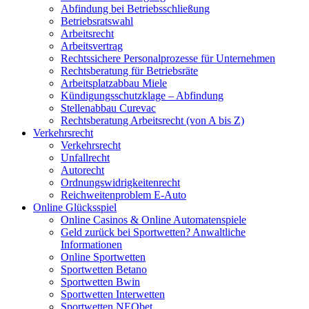
Abfindung bei Betriebsschließung
Betriebsratswahl
Arbeitsrecht
Arbeitsvertrag
Rechtssichere Personalprozesse für Unternehmen
Rechtsberatung für Betriebsräte
Arbeitsplatzabbau Miele
Kündigungsschutzklage – Abfindung
Stellenabbau Curevac
Rechtsberatung Arbeitsrecht (von A bis Z)
Verkehrsrecht
Verkehrsrecht
Unfallrecht
Autorecht
Ordnungswidrigkeitenrecht
Reichweitenproblem E-Auto
Online Glücksspiel
Online Casinos & Online Automatenspiele
Geld zurück bei Sportwetten? Anwaltliche
Informationen
Online Sportwetten
Sportwetten Betano
Sportwetten Bwin
Sportwetten Interwetten
Sportwetten NEObet