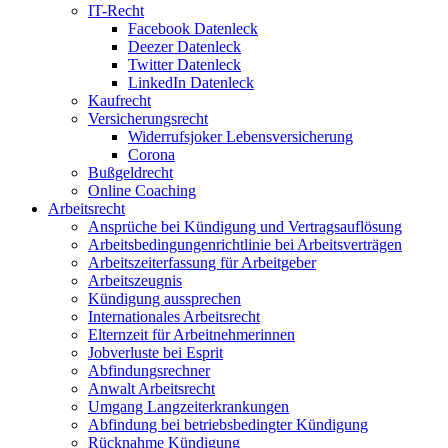
IT-Recht
Facebook Datenleck
Deezer Datenleck
Twitter Datenleck
LinkedIn Datenleck
Kaufrecht
Versicherungsrecht
Widerrufsjoker Lebensversicherung
Corona
Bußgeldrecht
Online Coaching
Arbeitsrecht
Ansprüche bei Kündigung und Vertragsauflösung
Arbeitsbedingungenrichtlinie bei Arbeitsverträgen
Arbeitszeiterfassung für Arbeitgeber
Arbeitszeugnis
Kündigung aussprechen
Internationales Arbeitsrecht
Elternzeit für Arbeitnehmerinnen
Jobverluste bei Esprit
Abfindungsrechner
Anwalt Arbeitsrecht
Umgang Langzeiterkrankungen
Abfindung bei betriebsbedingter Kündigung
Rücknahme Kündigung