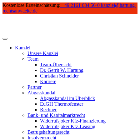
Skip
Kostenlose Ersteinschätzung:
+49 2161 684 56-0
kanzlei@hartung-
to
rechtsanwaelte.de
content
Kanzlei
Unsere Kanzlei
Team
Team-Übersicht
Dr. Gerrit W. Hartung
Christian Schneider
Karriere
Partner
Abgasskandal
Abgasskandal im Überblick
EuGH Thermofenster
Rechner
Bank- und Kapitalmarktrecht
Widerrufsjoker Kfz-Finanzierung
Widerrufsjoker Kfz-Leasing
Betrugshaftungsrecht
Insolvenzrecht