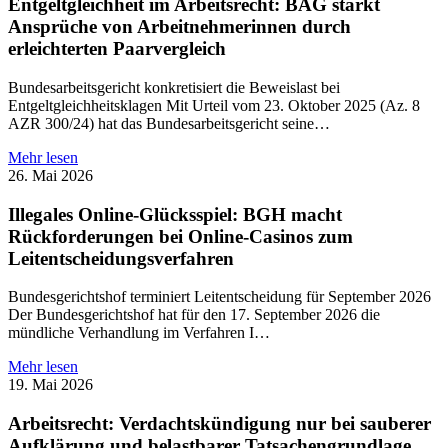
Entgeltgleichheit im Arbeitsrecht: BAG stärkt
Ansprüche von Arbeitnehmerinnen durch
erleichterten Paarvergleich
Bundesarbeitsgericht konkretisiert die Beweislast bei
Entgeltgleichheitsklagen Mit Urteil vom 23. Oktober 2025 (Az. 8
AZR 300/24) hat das Bundesarbeitsgericht seine…
Mehr lesen
26. Mai 2026
Illegales Online-Glücksspiel: BGH macht
Rückforderungen bei Online-Casinos zum
Leitentscheidungsverfahren
Bundesgerichtshof terminiert Leitentscheidung für September 2026
Der Bundesgerichtshof hat für den 17. September 2026 die
mündliche Verhandlung im Verfahren I…
Mehr lesen
19. Mai 2026
Arbeitsrecht: Verdachtskündigung nur bei sauberer
Aufklärung und belastbarer Tatsachengrundlage