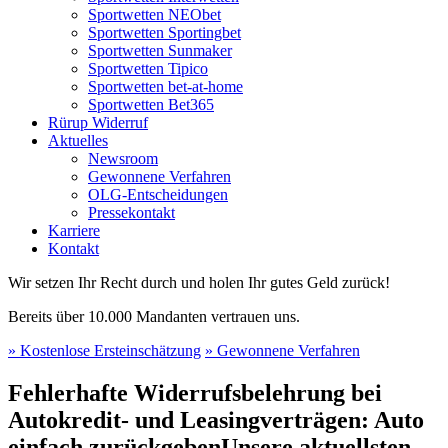
Sportwetten NEObet
Sportwetten Sportingbet
Sportwetten Sunmaker
Sportwetten Tipico
Sportwetten bet-at-home
Sportwetten Bet365
Rürup Widerruf
Aktuelles
Newsroom
Gewonnene Verfahren
OLG-Entscheidungen
Pressekontakt
Karriere
Kontakt
Wir setzen Ihr Recht durch und holen Ihr gutes Geld zurück!
Bereits über 10.000 Mandanten vertrauen uns.
» Kostenlose Ersteinschätzung
» Gewonnene Verfahren
Fehlerhafte Widerrufsbelehrung bei
Autokredit- und Leasingverträgen: Auto
einfach zurückgeben
Unsere aktuellsten