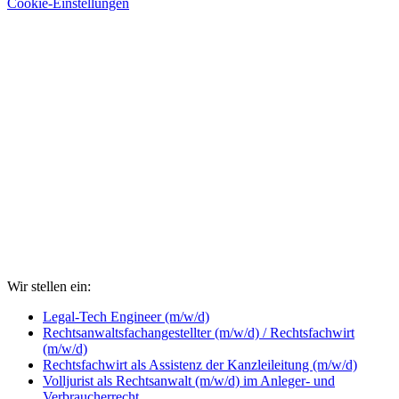
Cookie-Einstellungen
Wir stellen ein:
Legal-Tech Engineer (m/w/d)
Rechtsanwaltsfachangestellter (m/w/d) / Rechtsfachwirt
(m/w/d)
Rechtsfachwirt als Assistenz der Kanzleileitung (m/w/d)
Volljurist als Rechtsanwalt (m/w/d) im Anleger- und
Verbraucherrecht