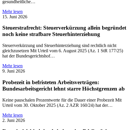
gesundheitliche…
Mehr lesen
15. Juni 2026
Steuerstrafrecht: Steuerverkürzung allein begründet
noch keine strafbare Steuerhinterziehung
Steuerverkürzung und Steuerhinterziehung sind rechtlich nicht
gleichzusetzen Mit Urteil vom 6. August 2025 (Az. 1 StR 177/25)
hat der Bundesgerichtshof…
Mehr lesen
9. Juni 2026
Probezeit in befristeten Arbeitsverträgen:
Bundesarbeitsgericht lehnt starre Höchstgrenzen ab
Keine pauschalen Prozentwerte für die Dauer einer Probezeit Mit
Urteil vom 30. Oktober 2025 (Az. 2 AZR 160/24) hat der…
Mehr lesen
2. Juni 2026