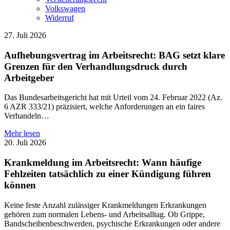
Volkswagen
Widerruf
27. Juli 2026
Aufhebungsvertrag im Arbeitsrecht: BAG setzt klare
Grenzen für den Verhandlungsdruck durch
Arbeitgeber
Das Bundesarbeitsgericht hat mit Urteil vom 24. Februar 2022 (Az.
6 AZR 333/21) präzisiert, welche Anforderungen an ein faires
Verhandeln…
Mehr lesen
20. Juli 2026
Krankmeldung im Arbeitsrecht: Wann häufige
Fehlzeiten tatsächlich zu einer Kündigung führen
können
Keine feste Anzahl zulässiger Krankmeldungen Erkrankungen
gehören zum normalen Lebens- und Arbeitsalltag. Ob Grippe,
Bandscheibenbeschwerden, psychische Erkrankungen oder andere