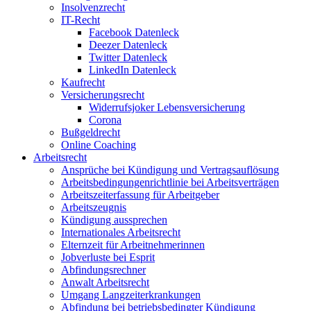
Insolvenzrecht
IT-Recht
Facebook Datenleck
Deezer Datenleck
Twitter Datenleck
LinkedIn Datenleck
Kaufrecht
Versicherungsrecht
Widerrufsjoker Lebensversicherung
Corona
Bußgeldrecht
Online Coaching
Arbeitsrecht
Ansprüche bei Kündigung und Vertragsauflösung
Arbeitsbedingungenrichtlinie bei Arbeitsverträgen
Arbeitszeiterfassung für Arbeitgeber
Arbeitszeugnis
Kündigung aussprechen
Internationales Arbeitsrecht
Elternzeit für Arbeitnehmerinnen
Jobverluste bei Esprit
Abfindungsrechner
Anwalt Arbeitsrecht
Umgang Langzeiterkrankungen
Abfindung bei betriebsbedingter Kündigung