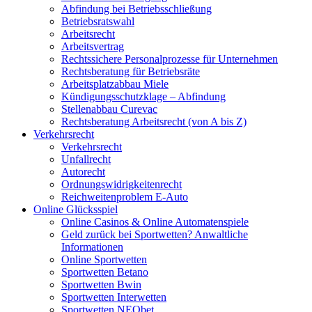
Abfindung bei Betriebsschließung
Betriebsratswahl
Arbeitsrecht
Arbeitsvertrag
Rechtssichere Personalprozesse für Unternehmen
Rechtsberatung für Betriebsräte
Arbeitsplatzabbau Miele
Kündigungsschutzklage – Abfindung
Stellenabbau Curevac
Rechtsberatung Arbeitsrecht (von A bis Z)
Verkehrsrecht
Verkehrsrecht
Unfallrecht
Autorecht
Ordnungswidrigkeitenrecht
Reichweitenproblem E-Auto
Online Glücksspiel
Online Casinos & Online Automatenspiele
Geld zurück bei Sportwetten? Anwaltliche
Informationen
Online Sportwetten
Sportwetten Betano
Sportwetten Bwin
Sportwetten Interwetten
Sportwetten NEObet