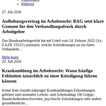
Widerruf
27. Juli 2026
Aufhebungsvertrag im Arbeitsrecht: BAG setzt klare
Grenzen für den Verhandlungsdruck durch
Arbeitgeber
Das Bundesarbeitsgericht hat mit Urteil vom 24. Februar 2022 (Az.
6 AZR 333/21) präzisiert, welche Anforderungen an ein faires
Verhandeln…
Mehr lesen
20. Juli 2026
Krankmeldung im Arbeitsrecht: Wann häufige
Fehlzeiten tatsächlich zu einer Kündigung führen
können
Keine feste Anzahl zulässiger Krankmeldungen Erkrankungen
gehören zum normalen Lebens- und Arbeitsalltag. Ob Grippe,
Bandscheibenbeschwerden, psychische Erkrankungen oder andere
gesundheitliche…