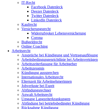
IT-Recht
Facebook Datenleck
Deezer Datenleck
Twitter Datenleck
LinkedIn Datenleck
Kaufrecht
Versicherungsrecht
Widerrufsjoker Lebensversicherung
Corona
Bußgeldrecht
Online Coaching
Arbeitsrecht
Ansprüche bei Kündigung und Vertragsauflösung
Arbeitsbedingungenrichtlinie bei Arbeitsverträgen
Arbeitszeiterfassung für Arbeitgeber
Arbeitszeugnis
Kündigung aussprechen
Internationales Arbeitsrecht
Elternzeit für Arbeitnehmerinnen
Jobverluste bei Esprit
Abfindungsrechner
Anwalt Arbeitsrecht
Umgang Langzeiterkrankungen
Abfindung bei betriebsbedingter Kündigung
Rücknahme Kündigung