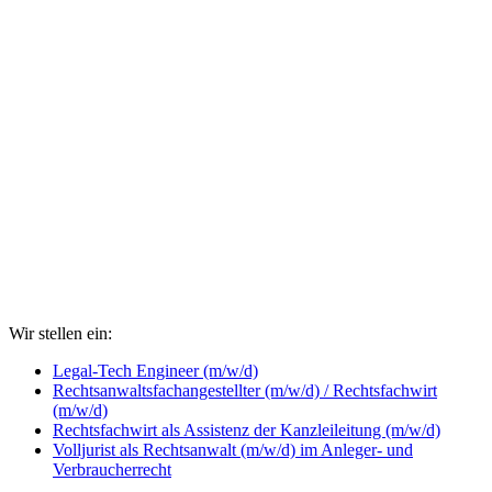
Wir stellen ein:
Legal-Tech Engineer (m/w/d)
Rechtsanwaltsfachangestellter (m/w/d) / Rechtsfachwirt
(m/w/d)
Rechtsfachwirt als Assistenz der Kanzleileitung (m/w/d)
Volljurist als Rechtsanwalt (m/w/d) im Anleger- und
Verbraucherrecht