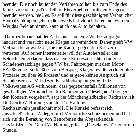
beendet. Die noch laufenden Verfahren sollten bis zum Ende des
Jahres zu einem großen Teil im Einvernehmen mit den Klägern
beendet werden, hieß es. Es soll für diese geschädigten Verbraucher
Einmalzahlungen geben, die jeweils individuell berechnet werden.
Wer das Geld annimmt, kann auch das Auto behalten.
„Darüber hinaus hat der Autobauer nun eine Werbekampagne
lanciert und versucht, neue Klagen zu verhindern. Daher greift VW
Verbraucheranwälte an, die die Käufer gegen den Konzern
vertreten. Auf seiner Internetseite will der Autohersteller den
Betroffenen erklären, dass es keine Erfolgsaussichten für eine
Schadenersatzklage gegen VW bei Fahrzeugen mit dem Motor
EA288 gebe. So heißt es zum Beispiel, Klägeranwälte verlören ihre
Prozesse ‚zu über 99 Prozent‘ und es gebe keinen Anspruch auf
Schadensersatz. Mit diesen Falschbehauptungen will die
Volkswagen AG verhindern, dass gegebenenfalls Millionen von
geschädigten Verbrauchern im Rahmen von Dieselgate 2.0 gegen
den Konzern vorgehen“, sagt der Mönchengladbacher Rechtsanwalt
Dr. Gerrit W. Hartung von der Dr. Hartung
Rechtsanwaltsgesellschaft mbH. Die Kanzlei befasst sich
ausschließlich mit Anleger- und Verbraucherschutzthemen und hat
sich auf die Beratung von Betroffenen des Abgasskandals
spezialisiert. Dr. Gerrit W. Hartung gilt als „Dieselanwalt“ der ersten
Stunde.