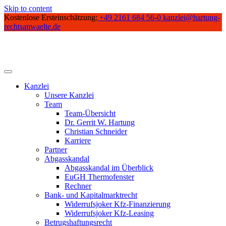
Skip to content
Kostenlose Ersteinschätzung:
+49 2161 684 56-0
kanzlei@hartung-
rechtsanwaelte.de
Kanzlei
Unsere Kanzlei
Team
Team-Übersicht
Dr. Gerrit W. Hartung
Christian Schneider
Karriere
Partner
Abgasskandal
Abgasskandal im Überblick
EuGH Thermofenster
Rechner
Bank- und Kapitalmarktrecht
Widerrufsjoker Kfz-Finanzierung
Widerrufsjoker Kfz-Leasing
Betrugshaftungsrecht