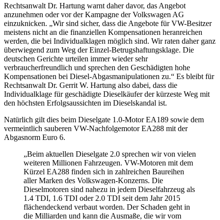
Rechtsanwalt Dr. Hartung warnt daher davor, das Angebot
anzunehmen oder vor der Kampagne der Volkswagen AG
einzuknicken. „Wir sind sicher, dass die Angebote für VW-Besitzer
meistens nicht an die finanziellen Kompensationen heranreichen
werden, die bei Individualklagen möglich sind. Wir raten daher ganz
überwiegend zum Weg der Einzel-Betrugshaftungsklage. Die
deutschen Gerichte urteilen immer wieder sehr
verbraucherfreundlich und sprechen den Geschädigten hohe
Kompensationen bei Diesel-Abgasmanipulationen zu.“ Es bleibt für
Rechtsanwalt Dr. Gerrit W. Hartung also dabei, dass die
Individualklage für geschädigte Dieselkäufer der kürzeste Weg mit
den höchsten Erfolgsaussichten im Dieselskandal ist.
Natürlich gilt dies beim Dieselgate 1.0-Motor EA189 sowie dem
vermeintlich sauberen VW-Nachfolgemotor EA288 mit der
Abgasnorm Euro 6.
„Beim aktuellen Dieselgate 2.0 sprechen wir von vielen
weiteren Millionen Fahrzeugen. VW-Motoren mit dem
Kürzel EA288 finden sich in zahlreichen Baureihen
aller Marken des Volkswagen-Konzerns. Die
Dieselmotoren sind nahezu in jedem Dieselfahrzeug als
1.4 TDI, 1.6 TDI oder 2.0 TDI seit dem Jahr 2015
flächendeckend verbaut worden. Der Schaden geht in
die Milliarden und kann die Ausmaße, die wir vom