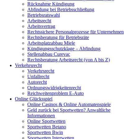
Rücknahme Kündigung
Abfindung bei Betriebsschließung
Betriebsratswahl
Arbeitsrecht
Arbeitsvertrag
Rechtssichere Personalprozesse für Unternehmen
Rechtsberatung für Betriebsräte
Arbeitsplatzabbau Miele
Kündigungsschutzklage – Abfindung
Stellenabbau Curevac
Rechtsberatung Arbeitsrecht (von A bis Z)
Verkehrsrecht
Verkehrsrecht
Unfallrecht
Autorecht
Ordnungswidrigkeitenrecht
Reichweitenproblem E-Auto
Online Glücksspiel
Online Casinos & Online Automatenspiele
Geld zurück bei Sportwetten? Anwaltliche
Informationen
Online Sportwetten
Sportwetten Betano
Sportwetten Bwin
Sportwetten Interwetten