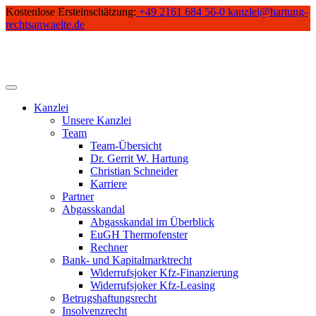
Skip
Kostenlose Ersteinschätzung:
+49 2161 684 56-0
kanzlei@hartung-
to
rechtsanwaelte.de
content
Kanzlei
Unsere Kanzlei
Team
Team-Übersicht
Dr. Gerrit W. Hartung
Christian Schneider
Karriere
Partner
Abgasskandal
Abgasskandal im Überblick
EuGH Thermofenster
Rechner
Bank- und Kapitalmarktrecht
Widerrufsjoker Kfz-Finanzierung
Widerrufsjoker Kfz-Leasing
Betrugshaftungsrecht
Insolvenzrecht