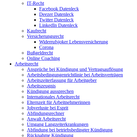
IT-Recht
Facebook Datenleck
Deezer Datenleck
Twitter Datenleck
LinkedIn Datenleck
Kaufrecht
Versicherungsrecht
Widerrufsjoker Lebensversicherung
Corona
Bußgeldrecht
Online Coaching
Arbeitsrecht
Ansprüche bei Kündigung und Vertragsauflösung
Arbeitsbedingungenrichtlinie bei Arbeitsverträgen
Arbeitszeiterfassung für Arbeitgeber
Arbeitszeugnis
Kündigung aussprechen
Internationales Arbeitsrecht
Elternzeit für Arbeitnehmerinnen
Jobverluste bei Esprit
Abfindungsrechner
Anwalt Arbeitsrecht
Umgang Langzeiterkrankungen
Abfindung bei betriebsbedingter Kündigung
Rücknahme Kündigung