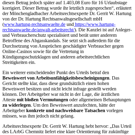
diesen Betrag jedoch später auf 1.403,08 Euro für 16 Urlaubstage
korrigiert. Dieser Betrag wurde ihr letztlich zugesprochen“, erläutert
der Mönchengladbacher Arbeitsrechtsexperte Dr. Gerrit W. Hartung
von der Dr. Hartung Rechtsanwaltsgesellschaft mbH
(
www.hartung-rechtsanwaelte.de
und
https://www.hartung-
rechtsanwaelte.de/anwalt-arbeitsrecht/
). Die Kanzlei ist auf Anleger-
und Verbraucherschutz spezialisiert und berät unter anderem
Betroffene des Abgasskandals. Sie setzt sich außerdem für die
Durchsetzung von Ansprüchen geschädigter Verbraucher gegen
Online-Casinos sowie für die Vertretung in
Kündigungsschutzklagen und anderen arbeitsrechtlichen
Streitigkeiten ein.
Ein weiterer entscheidender Punkt des Urteils betraf den
Beweiswert von Arbeitsunfähigkeitsbescheinigungen
. Das
Gericht stellte klar, dass diese grundsätzlich einen hohen
Beweiswert besitzen und nicht leicht infrage gestellt werden
können. Der Arbeitgeber war nicht in der Lage, die ärztlichen
Atteste
mit bloßen Vermutungen
oder allgemeinen Behauptungen
zu widerlegen
. Um den Beweiswert anzufechten, hätte der
Arbeitgeber
konkrete und nachweisbare Tatsachen
vorlegen
müssen, was ihm jedoch nicht gelang.
Arbeitsrechtsexperte Dr. Gerrit W. Hartung hebt hervor: „Das Urteil
des LArbG Chemnitz liefert eine klare Orientierung für zukünftige