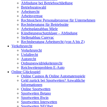
Abfindung bei Betriebsschließung
Betriebsratswahl
Arbeitsrecht
Arbeitsvertrag
Rechtssichere Personalprozesse für Unternehmen
Rechtsberatung für Betriebsräte
Arbeitsplatzabbau Miele
Kündigungsschutzklage – Abfindung
Stellenabbau Curevac
Rechtsberatung Arbeitsrecht (von A bis Z)
Verkehrsrecht
Verkehrsrecht
Unfallrecht
Autorecht
Ordnungswidrigkeitenrecht
Reichweitenproblem E-Auto
Online Glücksspiel
Online Casinos & Online Automatenspiele
Geld zurück bei Sportwetten? Anwaltliche
Informationen
Online Sportwetten
Sportwetten Betano
Sportwetten Bwin
Sportwetten Interwetten
Sportwetten NEObet