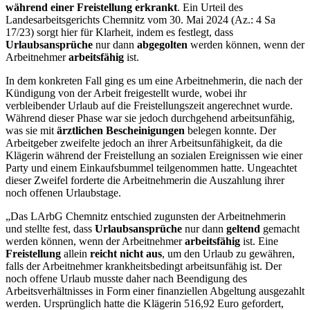
während einer Freistellung erkrankt
. Ein Urteil des
Landesarbeitsgerichts Chemnitz vom 30. Mai 2024 (Az.: 4 Sa
17/23) sorgt hier für Klarheit, indem es festlegt, dass
Urlaubsansprüche
nur dann
abgegolten
werden können, wenn der
Arbeitnehmer
arbeitsfähig
ist.
In dem konkreten Fall ging es um eine Arbeitnehmerin, die nach der
Kündigung von der Arbeit freigestellt wurde, wobei ihr
verbleibender Urlaub auf die Freistellungszeit angerechnet wurde.
Während dieser Phase war sie jedoch durchgehend arbeitsunfähig,
was sie mit
ärztlichen Bescheinigungen
belegen konnte. Der
Arbeitgeber zweifelte jedoch an ihrer Arbeitsunfähigkeit, da die
Klägerin während der Freistellung an sozialen Ereignissen wie einer
Party und einem Einkaufsbummel teilgenommen hatte. Ungeachtet
dieser Zweifel forderte die Arbeitnehmerin die Auszahlung ihrer
noch offenen Urlaubstage.
„Das LArbG Chemnitz entschied zugunsten der Arbeitnehmerin
und stellte fest, dass
Urlaubsansprüche
nur dann
geltend
gemacht
werden können, wenn der Arbeitnehmer
arbeitsfähig
ist. Eine
Freistellung
allein
reicht nicht aus
, um den Urlaub zu gewähren,
falls der Arbeitnehmer krankheitsbedingt arbeitsunfähig ist. Der
noch offene Urlaub musste daher nach Beendigung des
Arbeitsverhältnisses in Form einer finanziellen Abgeltung ausgezahlt
werden. Ursprünglich hatte die Klägerin 516,92 Euro gefordert,