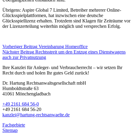
Übrigens: Aspire Global 7 Limited, Betreiber mehrerer Online-
Glücksspielplattformen, hat inzwischen eine deutsche
Glücksspiellizenz erhalten. Trotzdem sind Klagen für Zeiträume vor
der Lizenzerteilung weiterhin möglich und versprechen Erfolg.
Vorheriger Beitrag
Vereinbarung Homeoffice
Nächster Beitrag
Rechtsstreit um den Entzug eines Dienstwagens
auch zur Privatnutzung
Ihre Kanzlei für Anleger- und Verbraucherrecht – wir setzen Ihr
Recht durch und holen Ihr gutes Geld zurück!
Dr. Hartung Rechtsanwaltsgesellschaft mbH
Humboldtstraße 63
41061 Mönchengladbach
+49 2161 684 56-0
+49 2161 684 56-20
kanzlei@hartung-rechtsanwaelte.de
Fachgebiete
Sitemap