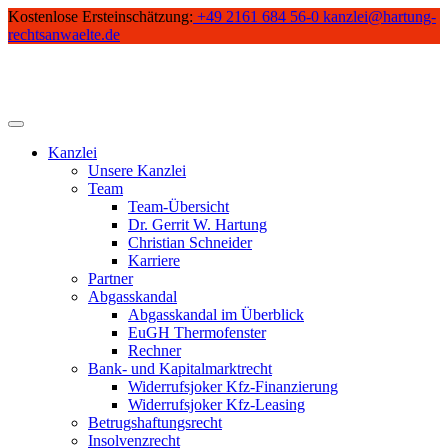
Skip
Kostenlose Ersteinschätzung:
+49 2161 684 56-0
kanzlei@hartung-
to
rechtsanwaelte.de
content
Kanzlei
Unsere Kanzlei
Team
Team-Übersicht
Dr. Gerrit W. Hartung
Christian Schneider
Karriere
Partner
Abgasskandal
Abgasskandal im Überblick
EuGH Thermofenster
Rechner
Bank- und Kapitalmarktrecht
Widerrufsjoker Kfz-Finanzierung
Widerrufsjoker Kfz-Leasing
Betrugshaftungsrecht
Insolvenzrecht