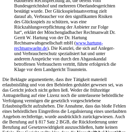
etablierten Rechtsprechung an, die bereits vom
Bundesgerichtshof und mehreren Oberlandesgerichten
bestätigt wurde. Der Glücksspielstaatsvertrag zielt
darauf ab, Verbraucher vor den signifikanten Risiken
des Glücksspiels zu schützen, was eine
Rückzahlungsverpflichtung der Anbieter zur Folge
hat“, erklärt der Mönchengladbacher Rechtsanwalt Dr.
Gerrit W. Hartung von der Dr. Hartung
Rechtsanwaltsgesellschaft mbH (
www.hartung-
rechtsanwaelte.de
). Die Kanzlei, die sich auf Anleger-
und Verbraucherschutz spezialisiert hat und unter
anderem Ansprüche von durch den Abgasskandal
betroffenen Verbrauchern vertritt, führte erfolgreich die
Klage vor dem Landgericht Traunstein.
Die Beklagte argumentierte, dass ihre Tätigkeit materiell
erlaubnisfähig und von den Behörden geduldet gewesen sei, was
das Gericht jedoch nicht gelten ließ. Weder die frühzeitige
Antragstellung auf eine Lizenz noch die unterlassene behördliche
Verfolgung vermögen die gesetzlich vorgeschriebene
Erlaubnispflicht aufzuheben. Die Annahme, dass das bloße Fehlen
eines behördlichen Eingreifens die Legalisierung eines unerlaubten
Angebots rechtfertige, wurde ausdrücklich zurückgewiesen. Auch
die Berufung auf § 817 Satz 2 BGB, die Rückforderung unter
Berufung auf Gesetzeswidrigkeit auszuschließen, hatte keinen