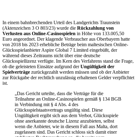
In einem bahnbrechenden Urteil des Landgerichts Traunstein
(Aktenzeichen 3 O 803/23) wurde die
Rückzahlung von
Verlusten aus Online-Casinospielen
in Höhe von 133.005,50
Euro angeordnet. Der klagende Verbraucher aus Oberbayern hatte
von 2018 bis 2023 erhebliche Beträge beim maltesischen Online-
Glücksspielanbieter Aspire Global 7 Limited eingebüßt, der
während dieses Zeitraums nicht über eine deutsche
Glücksspiellizenz verfügte. Im Kern des Verfahrens stand die Frage,
ob die geleisteten Einsätze aufgrund der
Ungültigkeit der
Spielverträge
zurückgezahlt werden müssen und ob der Anbieter
zur Rückgabe der rechtlich unzulässig erhaltenen Gelder verpflichtet
ist.
„Das Gericht urteilte, dass die Verträge für die
Teilnahme an Online-Casinospielen gemäß § 134 BGB
in Verbindung mit § 4 Abs. 4 des
Glücksspielstaatsvertrags ungültig sind. Diese
Ungültigkeit ergibt sich aus dem Verbot, Glücksspiele
ohne anerkannte deutsche Lizenz anzubieten, selbst
wenn die Anbieter, wie in diesem Fall aus Malta, dort
zugelassen sind. Das Gericht schloss sich damit einer