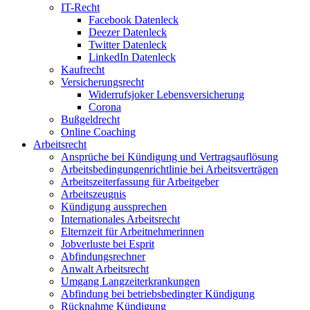
IT-Recht
Facebook Datenleck
Deezer Datenleck
Twitter Datenleck
LinkedIn Datenleck
Kaufrecht
Versicherungsrecht
Widerrufsjoker Lebensversicherung
Corona
Bußgeldrecht
Online Coaching
Arbeitsrecht
Ansprüche bei Kündigung und Vertragsauflösung
Arbeitsbedingungenrichtlinie bei Arbeitsverträgen
Arbeitszeiterfassung für Arbeitgeber
Arbeitszeugnis
Kündigung aussprechen
Internationales Arbeitsrecht
Elternzeit für Arbeitnehmerinnen
Jobverluste bei Esprit
Abfindungsrechner
Anwalt Arbeitsrecht
Umgang Langzeiterkrankungen
Abfindung bei betriebsbedingter Kündigung
Rücknahme Kündigung