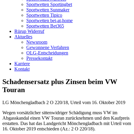
Sportwetten Sportingbet
Sportwetten Sunmaker
Sportwetten Tipico
Sportwetten bet-at-home
Sportwetten Bet365
Rürup Widerruf
Aktuelles
Newsroom
Gewonnene Verfahren
OLG-Entscheidungen
Pressekontakt
Karriere
Kontakt
Schadensersatz plus Zinsen beim VW
Touran
LG Mönchengladbach 2 O 220/18, Urteil vom 16. Oktober 2019
Wegen vorsätzlicher sittenwidriger Schädigung muss VW im
Abgasskandal einen VW Touran zurücknehmen und den Kaufpreis
erstatten. Das hat das Landgericht Mönchengladbach mit Urteil vom
16. Oktober 2019 entschieden (Az.: 2 O 220/18).