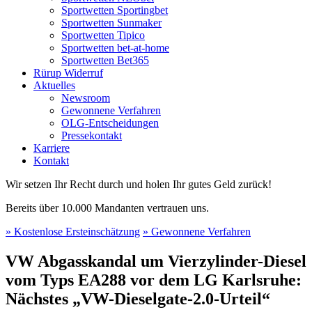
Sportwetten Sportingbet
Sportwetten Sunmaker
Sportwetten Tipico
Sportwetten bet-at-home
Sportwetten Bet365
Rürup Widerruf
Aktuelles
Newsroom
Gewonnene Verfahren
OLG-Entscheidungen
Pressekontakt
Karriere
Kontakt
Wir setzen Ihr Recht durch und holen Ihr gutes Geld zurück!
Bereits über 10.000 Mandanten vertrauen uns.
» Kostenlose Ersteinschätzung
» Gewonnene Verfahren
VW Abgasskandal um Vierzylinder-Diesel
vom Typs EA288 vor dem LG Karlsruhe:
Nächstes „VW-Dieselgate-2.0-Urteil“