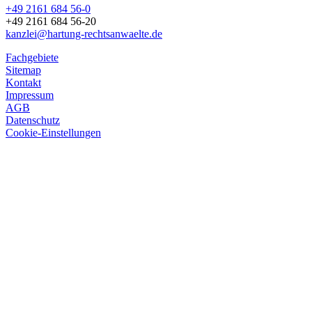
+49 2161 684 56-0
+49 2161 684 56-20
kanzlei@hartung-rechtsanwaelte.de
Fachgebiete
Sitemap
Kontakt
Impressum
AGB
Datenschutz
Cookie-Einstellungen