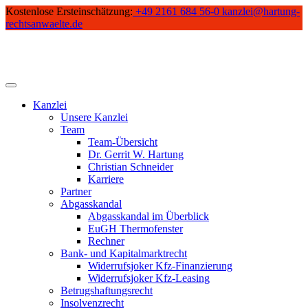
Skip
Kostenlose Ersteinschätzung:
+49 2161 684 56-0
kanzlei@hartung-
to
rechtsanwaelte.de
content
Kanzlei
Unsere Kanzlei
Team
Team-Übersicht
Dr. Gerrit W. Hartung
Christian Schneider
Karriere
Partner
Abgasskandal
Abgasskandal im Überblick
EuGH Thermofenster
Rechner
Bank- und Kapitalmarktrecht
Widerrufsjoker Kfz-Finanzierung
Widerrufsjoker Kfz-Leasing
Betrugshaftungsrecht
Insolvenzrecht