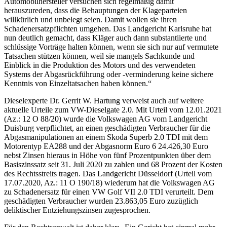
Automobilhersteller versuchen sich regelmäßig damit
herauszureden, dass die Behauptungen der Klageparteien
willkürlich und unbelegt seien. Damit wollen sie ihren
Schadenersatzpflichten umgehen. Das Landgericht Karlsruhe hat
nun deutlich gemacht, dass Kläger auch dann substantiierte und
schlüssige Vorträge halten können, wenn sie sich nur auf vermutete
Tatsachen stützen können, weil sie mangels Sachkunde und
Einblick in die Produktion des Motors und des verwendeten
Systems der Abgasrückführung oder -verminderung keine sichere
Kenntnis von Einzeltatsachen haben können.“
Dieselexperte Dr. Gerrit W. Hartung verweist auch auf weitere
aktuelle Urteile zum VW-Dieselgate 2.0. Mit Urteil vom 12.01.2021
(Az.: 12 O 88/20) wurde die Volkswagen AG vom Landgericht
Duisburg verpflichtet, an einen geschädigten Verbraucher für die
Abgasmanipulationen an einem Skoda Superb 2.0 TDI mit dem
Motorentyp EA288 und der Abgasnorm Euro 6 24.426,30 Euro
nebst Zinsen hieraus in Höhe von fünf Prozentpunkten über dem
Basiszinssatz seit 31. Juli 2020 zu zahlen und 68 Prozent der Kosten
des Rechtsstreits tragen. Das Landgericht Düsseldorf (Urteil vom
17.07.2020, Az.: 11 O 190/18) wiederum hat die Volkswagen AG
zu Schadenersatz für einen VW Golf VII 2.0 TDI verurteilt. Dem
geschädigten Verbraucher wurden 23.863,05 Euro zuzüglich
deliktischer Entziehungszinsen zugesprochen.