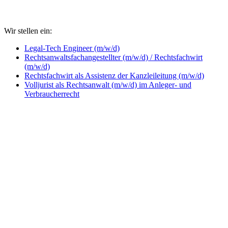
Wir stellen ein:
Legal-Tech Engineer (m/w/d)
Rechtsanwaltsfachangestellter (m/w/d) / Rechtsfachwirt
(m/w/d)
Rechtsfachwirt als Assistenz der Kanzleileitung (m/w/d)
Volljurist als Rechtsanwalt (m/w/d) im Anleger- und
Verbraucherrecht