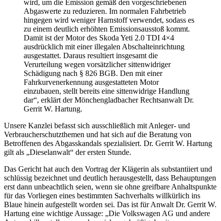
wird, um die Emission gemäß den vorgeschriebenen
Abgaswerte zu reduzieren. Im normalen Fahrbetrieb
hingegen wird weniger Harnstoff verwendet, sodass es
zu einem deutlich erhöhten Emissionsausstoß kommt.
Damit ist der Motor des Skoda Yeti 2.0 TDI 4×4
ausdrücklich mit einer illegalen Abschalteinrichtung
ausgestattet. Daraus resultiert insgesamt die
Verurteilung wegen vorsätzlicher sittenwidriger
Schädigung nach § 826 BGB. Den mit einer
Fahrkurvenerkennung ausgestatteten Motor
einzubauen, stellt bereits eine sittenwidrige Handlung
dar“, erklärt der Mönchengladbacher Rechtsanwalt Dr.
Gerrit W. Hartung.
Unsere Kanzlei befasst sich ausschließlich mit Anleger- und
Verbraucherschutzthemen und hat sich auf die Beratung von
Betroffenen des Abgasskandals spezialisiert. Dr. Gerrit W. Hartung
gilt als „Dieselanwalt“ der ersten Stunde.
Das Gericht hat auch den Vortrag der Klägerin als substantiiert und
schlüssig bezeichnet und deutlich herausgestellt, dass Behauptungen
erst dann unbeachtlich seien, wenn sie ohne greifbare Anhaltspunkte
für das Vorliegen eines bestimmten Sachverhalts willkürlich ins
Blaue hinein aufgestellt worden sei. Das ist für Anwalt Dr. Gerrit W.
Hartung eine wichtige Aussage: „Die Volkswagen AG und andere