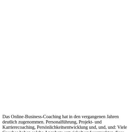
Das Online-Business-Coaching hat in den vergangenen Jahren
deutlich zugenommen. Personalführung, Projekt- und
Karrierecoaching, Persönlichkeitsentwicklung und, und, und: Viele