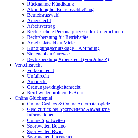
Rücknahme Kündigung
Abfindung bei Betriebsschließung
Betriebsratswahl
Arbeitsrecht
Arbeitsvertrag
Rechtssichere Personalprozesse für Unternehmen
Rechtsberatung für Betriebsräte
Arbeitsplatzabbau Miele
Kündigungsschutzklage – Abfindung
Stellenabbau Curevac
Rechtsberatung Arbeitsrecht (von A bis Z)
Verkehrsrecht
Verkehrsrecht
Unfallrecht
Autorecht
Ordnungswidrigkeitenrecht
Reichweitenproblem E-Auto
Online Glücksspiel
Online Casinos & Online Automatenspiele
Geld zurück bei Sportwetten? Anwaltliche
Informationen
Online Sportwetten
Sportwetten Betano
Sportwetten Bwin
Sportwetten Interwetten