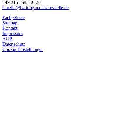
+49 2161 684 56-20
kanzlei@hartung-rechtsanwaelte.de
Fachgebiete
Sitemap
Kontakt
Impressum
AGB
Datenschutz
Cookie-Einstellungen