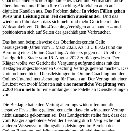
Coaches haben solche Angebote entwickelt und vermarkten diese
übers Internet und führen ihre Coaching-Aktivitäten auch auf
digitalen Kanälen aus. Das Problem dabei:
In vielen Fällen gehen
Preis und Leistung zum Teil deutlich auseinander
. Und das
wiederum führt dazu, dass sich mehr und mehr Gerichte mit der
Wirksamkeit von Online-Coaching-Verträgen auseinander – und
positionieren sich auf Seiten der geschädigten Verbraucher.
Das hat nun beispielsweise das Oberlandesgericht Celle
herausgestellt (Urteil vom 1. März 2023, Az.: 3 U 85/22) und die
Berufung eines Online-Coaching-Anbieters gegen das Urteil des
Landgerichts Stade vom 18. August 2022 zurückgewiesen. Der
Kläger wollte vor Gericht die Vergütung aufgrund eines mit der
Beklagten abgeschlossenen Coaching-Vertrags geltend machen. Das
Unternehmen bietet Dienstleistungen im Online-Coaching und der
Online-Unternehmensberatung für Frauen an. Der Vertrag mit einer
Laufzeit von zwölf Monaten sah eine
monatliche Vergütung von
2.200 Euro netto
für eine umfangreiche Palette an Dienstleistungen
vor.
Die Beklagte hatte den Vertrag allerdings widerrufen und die
negative Feststellung geltend gemacht, dass ein wirksamer Vertrag
nicht zustande gekommen sei. Das Landgericht stellte fest, dass der
vom Kläger angebotene Wert der Leistung durch Vergleiche mit
anderen Wissensvermittlungsdienstleistungen im Bereich der
Online-Beratung und Wissensvermittlung objektiviert werden