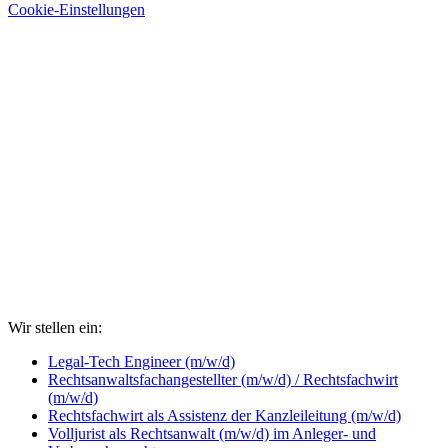
Cookie-Einstellungen
Wir stellen ein:
Legal-Tech Engineer (m/w/d)
Rechtsanwaltsfachangestellter (m/w/d) / Rechtsfachwirt
(m/w/d)
Rechtsfachwirt als Assistenz der Kanzleileitung (m/w/d)
Volljurist als Rechtsanwalt (m/w/d) im Anleger- und