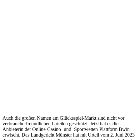
Auch die großen Namen am Glücksspiel-Markt sind nicht vor
verbraucherfreundlichen Urteilen geschützt. Jetzt hat es die
Anbieterin der Online-Casino- und -Sportwetten-Plattform Bwin
erwischt. Das Landgericht Münster hat mit Urteil vom 2. Juni 2023