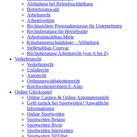
Abfindung bei Betriebsschließung
Betriebsratswahl
Arbeitsrecht
Arbeitsvertrag
Rechtssichere Personalprozesse für Unternehmen
Rechtsberatung für Betriebsräte
Arbeitsplatzabbau Miele
Kündigungsschutzklage – Abfindung
Stellenabbau Curevac
Rechtsberatung Arbeitsrecht (von A bis Z)
Verkehrsrecht
Verkehrsrecht
Unfallrecht
Autorecht
Ordnungswidrigkeitenrecht
Reichweitenproblem E-Auto
Online Glücksspiel
Online Casinos & Online Automatenspiele
Geld zurück bei Sportwetten? Anwaltliche
Informationen
Online Sportwetten
Sportwetten Betano
Sportwetten Bwin
Sportwetten Interwetten
Sportwetten NEObet