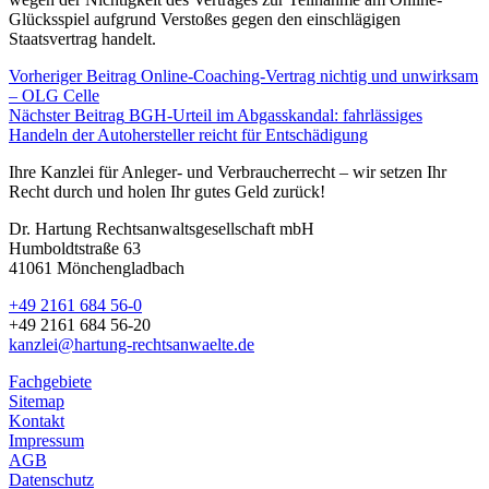
Glücksspiel aufgrund Verstoßes gegen den einschlägigen
Staatsvertrag handelt.
Vorheriger Beitrag
Online-Coaching-Vertrag nichtig und unwirksam
– OLG Celle
Nächster Beitrag
BGH-Urteil im Abgasskandal: fahrlässiges
Handeln der Autohersteller reicht für Entschädigung
Ihre Kanzlei für Anleger- und Verbraucherrecht – wir setzen Ihr
Recht durch und holen Ihr gutes Geld zurück!
Dr. Hartung Rechtsanwaltsgesellschaft mbH
Humboldtstraße 63
41061 Mönchengladbach
+49 2161 684 56-0
+49 2161 684 56-20
kanzlei@hartung-rechtsanwaelte.de
Fachgebiete
Sitemap
Kontakt
Impressum
AGB
Datenschutz