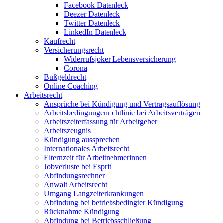
Facebook Datenleck
Deezer Datenleck
Twitter Datenleck
LinkedIn Datenleck
Kaufrecht
Versicherungsrecht
Widerrufsjoker Lebensversicherung
Corona
Bußgeldrecht
Online Coaching
Arbeitsrecht
Ansprüche bei Kündigung und Vertragsauflösung
Arbeitsbedingungenrichtlinie bei Arbeitsverträgen
Arbeitszeiterfassung für Arbeitgeber
Arbeitszeugnis
Kündigung aussprechen
Internationales Arbeitsrecht
Elternzeit für Arbeitnehmerinnen
Jobverluste bei Esprit
Abfindungsrechner
Anwalt Arbeitsrecht
Umgang Langzeiterkrankungen
Abfindung bei betriebsbedingter Kündigung
Rücknahme Kündigung
Abfindung bei Betriebsschließung