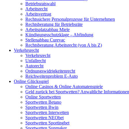
Betriebsratswahl
Arbeitsrecht
Arbeitsvertrag
Rechtssichere Personalprozesse für Unternehmen
Rechtsberatung für Betriebsräte
Arbeitsplatzabbau Miele
Kündigungsschutzklage – Abfindung
Stellenabbau Curevac
Rechtsberatung Arbeitsrecht (von A bis Z)
Verkehrsrecht
Verkehrsrecht
Unfallrecht
Autorecht
Ordnungswidrigkeitenrecht
Reichweitenproblem E-Auto
Online Glücksspiel
Online Casinos & Online Automatenspiele
Geld zurück bei Sportwetten? Anwaltliche Informatione
Online Sportwetten
Sportwetten Betano
Sportwetten Bwin
Sportwetten Interwetten
Sportwetten NEObet
Sportwetten Sportingbet
Sportwetten Sunmaker