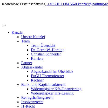
Skip
Kostenlose Ersteinschätzung:
+49 2161 684 56-0
kanzlei@hartung-re
to
content
Kanzlei
Unsere Kanzlei
Team
Team-Übersicht
Dr. Gerrit W. Hartung
Christian Schneider
Karriere
Partner
Abgasskandal
Abgasskandal im Überblick
EuGH Thermofenster
Rechner
Bank- und Kapitalmarktrecht
Widerrufsjoker Kfz-Finanzierung
Widerrufsjoker Kfz-Leasing
Betrugshaftungsrecht
Insolvenzrecht
IT-Recht