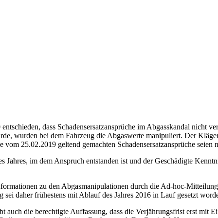
0 entschieden, dass Schadensersatzansprüche im Abgasskandal nicht ver
de, wurden bei dem Fahrzeug die Abgaswerte manipuliert. Der Kläger 
e vom 25.02.2019 geltend gemachten Schadensersatzansprüche seien nic
des Jahres, im dem Anspruch entstanden ist und der Geschädigte Kenntn
 Informationen zu den Abgasmanipulationen durch die Ad-hoc-Mitteil
g sei daher frühestens mit Ablauf des Jahres 2016 in Lauf gesetzt wor
t auch die berechtigte Auffassung, dass die Verjährungsfrist erst mit E