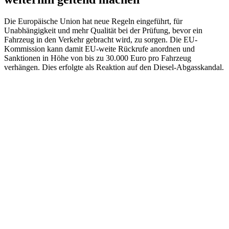
Die Europäische Union hat neue Regeln eingeführt, für
Unabhängigkeit und mehr Qualität bei der Prüfung, bevor ein
Fahrzeug in den Verkehr gebracht wird, zu sorgen. Die EU-
Kommission kann damit EU-weite Rückrufe anordnen und
Sanktionen in Höhe von bis zu 30.000 Euro pro Fahrzeug
verhängen. Dies erfolgte als Reaktion auf den Diesel-Abgasskandal.