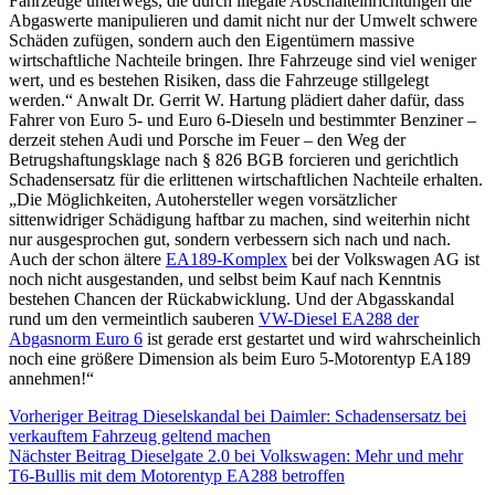
Fahrzeuge unterwegs, die durch illegale Abschalteinrichtungen die
Abgaswerte manipulieren und damit nicht nur der Umwelt schwere
Schäden zufügen, sondern auch den Eigentümern massive
wirtschaftliche Nachteile bringen. Ihre Fahrzeuge sind viel weniger
wert, und es bestehen Risiken, dass die Fahrzeuge stillgelegt
werden.“ Anwalt Dr. Gerrit W. Hartung plädiert daher dafür, dass
Fahrer von Euro 5- und Euro 6-Dieseln und bestimmter Benziner –
derzeit stehen Audi und Porsche im Feuer – den Weg der
Betrugshaftungsklage nach § 826 BGB forcieren und gerichtlich
Schadensersatz für die erlittenen wirtschaftlichen Nachteile erhalten.
„Die Möglichkeiten, Autohersteller wegen vorsätzlicher
sittenwidriger Schädigung haftbar zu machen, sind weiterhin nicht
nur ausgesprochen gut, sondern verbessern sich nach und nach.
Auch der schon ältere
EA189-Komplex
bei der Volkswagen AG ist
noch nicht ausgestanden, und selbst beim Kauf nach Kenntnis
bestehen Chancen der Rückabwicklung. Und der Abgasskandal
rund um den vermeintlich sauberen
VW-Diesel EA288 der
Abgasnorm Euro 6
ist gerade erst gestartet und wird wahrscheinlich
noch eine größere Dimension als beim Euro 5-Motorentyp EA189
annehmen!“
Vorheriger Beitrag
Dieselskandal bei Daimler: Schadensersatz bei
verkauftem Fahrzeug geltend machen
Nächster Beitrag
Dieselgate 2.0 bei Volkswagen: Mehr und mehr
T6-Bullis mit dem Motorentyp EA288 betroffen