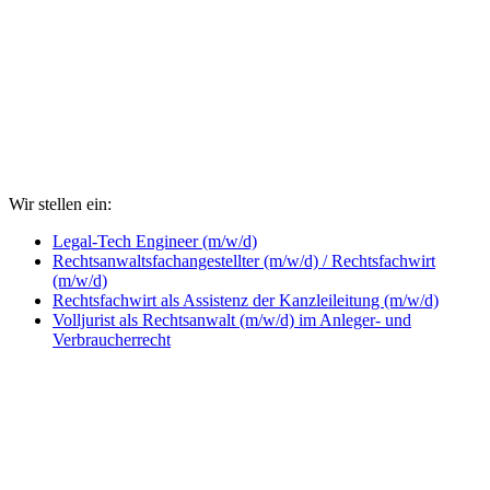
Wir stellen ein:
Legal-Tech Engineer (m/w/d)
Rechtsanwaltsfachangestellter (m/w/d) / Rechtsfachwirt
(m/w/d)
Rechtsfachwirt als Assistenz der Kanzleileitung (m/w/d)
Volljurist als Rechtsanwalt (m/w/d) im Anleger- und
Verbraucherrecht