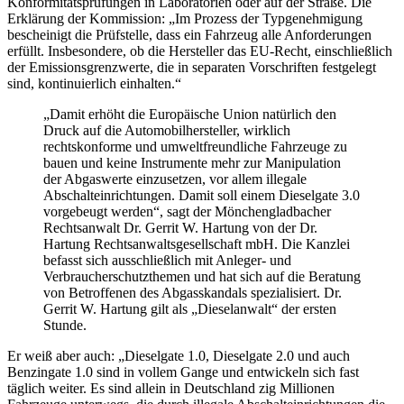
Konformitätsprüfungen in Laboratorien oder auf der Straße. Die
Erklärung der Kommission: „Im Prozess der Typgenehmigung
bescheinigt die Prüfstelle, dass ein Fahrzeug alle Anforderungen
erfüllt. Insbesondere, ob die Hersteller das EU-Recht, einschließlich
der Emissionsgrenzwerte, die in separaten Vorschriften festgelegt
sind, kontinuierlich einhalten.“
„Damit erhöht die Europäische Union natürlich den
Druck auf die Automobilhersteller, wirklich
rechtskonforme und umweltfreundliche Fahrzeuge zu
bauen und keine Instrumente mehr zur Manipulation
der Abgaswerte einzusetzen, vor allem illegale
Abschalteinrichtungen. Damit soll einem Dieselgate 3.0
vorgebeugt werden“, sagt der Mönchengladbacher
Rechtsanwalt Dr. Gerrit W. Hartung von der Dr.
Hartung Rechtsanwaltsgesellschaft mbH. Die Kanzlei
befasst sich ausschließlich mit Anleger- und
Verbraucherschutzthemen und hat sich auf die Beratung
von Betroffenen des Abgasskandals spezialisiert. Dr.
Gerrit W. Hartung gilt als „Dieselanwalt“ der ersten
Stunde.
Er weiß aber auch: „Dieselgate 1.0, Dieselgate 2.0 und auch
Benzingate 1.0 sind in vollem Gange und entwickeln sich fast
täglich weiter. Es sind allein in Deutschland zig Millionen