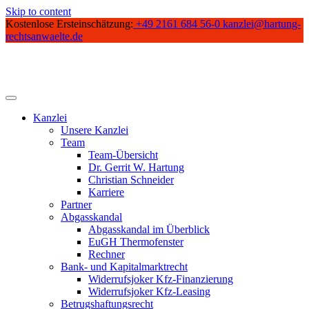
Skip to content
Kostenlose Ersteinschätzung:
+49 2161 684 56-0
kanzlei@hartung-
rechtsanwaelte.de
Kanzlei
Unsere Kanzlei
Team
Team-Übersicht
Dr. Gerrit W. Hartung
Christian Schneider
Karriere
Partner
Abgasskandal
Abgasskandal im Überblick
EuGH Thermofenster
Rechner
Bank- und Kapitalmarktrecht
Widerrufsjoker Kfz-Finanzierung
Widerrufsjoker Kfz-Leasing
Betrugshaftungsrecht