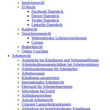
Insolvenzrecht
IT-Recht
Facebook Datenleck
Deezer Datenleck
Twitter Datenleck
LinkedIn Datenleck
Kaufrecht
Versicherungsrecht
Widerrufsjoker Lebensversicherung
Corona
Bußgeldrecht
Online Coaching
Arbeitsrecht
Ansprüche bei Kündigung und Vertragsauflösung
Arbeitsbedingungenrichtlinie bei Arbeitsverträgen
Arbeitszeiterfassung für Arbeitgeber
Arbeitszeugnis
Kündigung aussprechen
Internationales Arbeitsrecht
Elternzeit für Arbeitnehmerinnen
Jobverluste bei Esprit
Abfindungsrechner
Anwalt Arbeitsrecht
Umgang Langzeiterkrankungen
Abfindung bei betriebsbedingter Kündigung