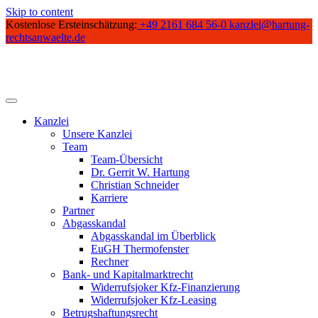
Skip to content
Kostenlose Ersteinschätzung:
+49 2161 684 56-0
kanzlei@hartung-
rechtsanwaelte.de
Kanzlei
Unsere Kanzlei
Team
Team-Übersicht
Dr. Gerrit W. Hartung
Christian Schneider
Karriere
Partner
Abgasskandal
Abgasskandal im Überblick
EuGH Thermofenster
Rechner
Bank- und Kapitalmarktrecht
Widerrufsjoker Kfz-Finanzierung
Widerrufsjoker Kfz-Leasing
Betrugshaftungsrecht