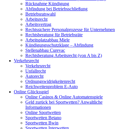
Rücknahme Kündigung
Abfindung bei Betriebsschließung
Betriebsratswahl
Arbeitsrecht
Arbeitsvertrag
Rechtssichere Personalprozesse für Unternehmen
Rechtsberatung für Betriebsräte
Arbeitsplatzabbau Miele
Kündigungsschutzklage – Abfindung
Stellenabbau Curevac
Rechtsberatung Arbeitsrecht (von A bis Z)
Verkehrsrecht
Verkehrsrecht
Unfallrecht
Autorecht
Ordnungswidrigkeitenrecht
Reichweitenproblem E-Auto
Online Glücksspiel
Online Casinos & Online Automatenspiele
Geld zurück bei Sportwetten? Anwaltliche
Informationen
Online Sportwetten
Sportwetten Betano
Sportwetten Bwin
Sportwetten Interwetten