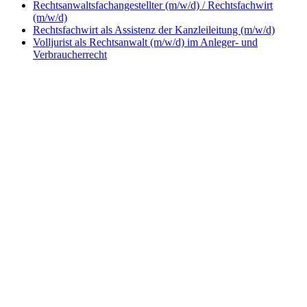
Rechtsanwaltsfachangestellter (m/w/d) / Rechtsfachwirt
(m/w/d)
Rechtsfachwirt als Assistenz der Kanzleileitung (m/w/d)
Volljurist als Rechtsanwalt (m/w/d) im Anleger- und
Verbraucherrecht