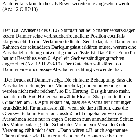
Anderenfalls könnte dies als Beweisvereitelung angesehen werden
(Az.: 12 O 87/18).
Der 16a. Zivilsenat des OLG Stuttgart hat bei Schadensersatzklagen
gegen Daimler seine verbraucherfreundliche Position ebenfalls
klargemacht. In drei Verfahren stellte der Senat klar, dass Daimler im
Rahmen der sekundären Darlegungslast erklären müsse, warum eine
Abschalteinrichtung notwendig und zulässig ist. Das OLG Frankfurt
hat mit Beschluss vom 6. April ein Sachverständigengutachten
angeordnet (Az. 12 U 233/19). Der Gutachter soll klären, ob
Daimler eine unzulässige Abschalteinrichtung verwendet hat.
„Der Druck auf Daimler steigt. Die einfache Behauptung, dass die
Abschalteinrichtungen aus Motorschutzgründen notwendig sind,
werden nicht mehr reichen“, so Dr. Hartung. Das gilt umso mehr,
nachdem die EuGH-Generalanwältin Eleanor Sharpston in ihrem
Gutachten am 30. April erklärt hat, dass sie Abschalteinrichtungen
grundsätzlich für unzulässig hält, wenn sie dazu führen, dass die
Grenzwerte beim Emissionsausstoß nicht eingehalten werden.
Ausnahmen seien nur in engen Grenzen zum unmittelbaren Schutz
des Motors zulässig. Der Schutz des Motors vor Verschleiß oder
Versottung zählt nicht dazu. „Dann wären z.B. auch sogenannte
Thermofenster wie Daimler und andere Autobauer sie bei der