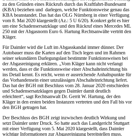
zu den Gründen eines Rückrufs durch das Kraftfahrt-Bundesamt
(KBA) beziehen und darlegen, welche Funktionsweise genau das
KBA beanstandet. Das hat das OLG Nürnberg in einer Verfügung
vom 8. Mai 2020 klargestellt (Az.: 5 U 6/20). Konkret geht es hier
um eine Schadensersatzklage und den Rückruf eines Mercedes ML
250 mit der Abgasnorm Euro 6. Hartung Rechtsanwälte vertritt den
Kläger.
Für Daimler wird die Luft im Abgasskandal immer dünner. Der
Autobauer muss die Karten auf den Tisch legen und im Rahmen
seiner sekundären Darlegungslast bestimmte Funktionsweisen bei
der Abgasreinigung erklären. „Vom Kläger kann nicht verlangt
werden, dass er die Funktionsweise einer Abschalteinrichtung bis
ins Detail kennt. Es reicht, wenn er ausreichende Anhaltspunkte für
das Vorhandensein einer unzulässigen Abschalteinrichtung liefert.
Das hat der BGH mit Beschluss vom 28. Januar 2020 entschieden
und Schadensersatzklagen gegen Daimler damit deutlich
erleichtert“, sagt Rechtsanwalt Dr. Gerrit W. Hartung, der den
Kläger in den ersten beiden Instanzen vertreten und den Fall bis vor
den BGH getragen hat.
Der Beschluss des BGH zeigt inzwischen deutlich Wirkung und
setzt Daimler unter Druck. So hatte auch das Landgericht Stuttgart
mit einer Verfügung vom 5. Mai 2020 klargestellt, dass Daimler
wichtige Informationen zur Abgasreinigung bereitstellen muss.