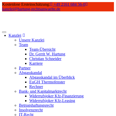
Skip
Kostenlose Ersteinschätzung:
+49 2161 684 56-0
to
kanzlei@hartung-rechtsanwaelte.de
content
Kanzlei
Unsere Kanzlei
Team
Team-Übersicht
Dr. Gerrit W. Hartung
Christian Schneider
Karriere
Partner
Abgasskandal
Abgasskandal im Überblick
EuGH Thermofenster
Rechner
Bank- und Kapitalmarktrecht
Widerrufsjoker Kfz-Finanzierung
Widerrufsjoker Kfz-Leasing
Betrugshaftungsrecht
Insolvenzrecht
IT-Recht