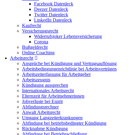
Facebook Datenleck
Deezer Datenleck
Twitter Datenleck
LinkedIn Datenleck
Kaufrecht
Versicherungsrecht
Widerrufsjoker Lebensversicherung
Corona
Bußgeldrecht
Online Coaching
Arbeitsrecht
Ansprüche bei Kündigung und Vertragsauflösung
Arbeitsbedingungenrichtlinie bei Arbeitsverträgen
Arbeitszeiterfassung für Arbeitgeber
Arbeitszeugnis
Kündigung aussprechen
Internationales Arbeitsrecht
Elternzeit für Arbeitnehmerinnen
Jobverluste bei Esprit
Abfindungsrechner
Anwalt Arbeitsrecht
Umgang Langzeiterkrankungen
Abfindung bei betriebsbedingter Kündigung
Rücknahme Kündigung
Abfindung bei Betriebsschließung