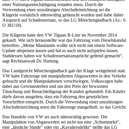
einer Nutzungsentschädigung erstatten muss. Durch die
Verwendung einer unzulässigen Abschalteinrichtung sei die
Klägerin vorsätzlich sittenwidrig getäuscht worden und habe daher
Anspruch auf Schadensersatz, so das LG Mönchengladbach (Az.: 6
O 381/18).
Die Klägerin hatte den VW Tiguan R-Line im November 2014
gekauft. Wie sich herausstellte war das Fahrzeug vom Dieselskandal
betroffen. „Meine Mandantin wollte sich nicht mit einem Software-
Update abspeisen lassen und hat es auch nicht aufspielen lassen.
Stattdessen haben wir Schadensersatzansprüche geltend gemacht“,
sagt Rechtsanwalt Dr. Hartung.
Das Landgericht Mönchengladbach gab der Klage weitgehend statt.
VW habe Fahrzeuge mit manipulierten Abgaswerten in den Verkehr
gebracht und die Manipulationen verschwiegen. Volkswagen habe
dabei aus Gewinnstreben und um den Preis der bewussten
Täuschung und Benachteiligung der Kunden gehandelt. Ein Käufer
dürfe davon ausgehen, dass ein Fahrzeug den gesetzlichen
Vorschriften entspricht. Durch die Verwendung einer unzulässigen
Abschalteinrichtung seien die Fahrzeuge mangelhaft, so das Gericht.
Das Handeln von VW sei auch sittenwidrig gewesen. Die
Manipulation von Abgaswerten sei nicht nur eine „Schummelei“,
eine „lässliche Sünde“ oder ein „Kavaliersdelikt“ stellte das LG