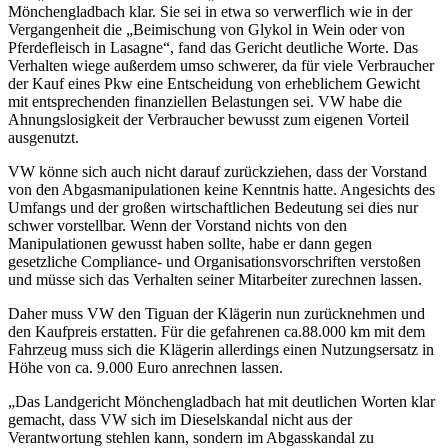
Mönchengladbach klar. Sie sei in etwa so verwerflich wie in der
Vergangenheit die „Beimischung von Glykol in Wein oder von
Pferdefleisch in Lasagne“, fand das Gericht deutliche Worte. Das
Verhalten wiege außerdem umso schwerer, da für viele Verbraucher
der Kauf eines Pkw eine Entscheidung von erheblichem Gewicht
mit entsprechenden finanziellen Belastungen sei. VW habe die
Ahnungslosigkeit der Verbraucher bewusst zum eigenen Vorteil
ausgenutzt.
VW könne sich auch nicht darauf zurückziehen, dass der Vorstand
von den Abgasmanipulationen keine Kenntnis hatte. Angesichts des
Umfangs und der großen wirtschaftlichen Bedeutung sei dies nur
schwer vorstellbar. Wenn der Vorstand nichts von den
Manipulationen gewusst haben sollte, habe er dann gegen
gesetzliche Compliance- und Organisationsvorschriften verstoßen
und müsse sich das Verhalten seiner Mitarbeiter zurechnen lassen.
Daher muss VW den Tiguan der Klägerin nun zurücknehmen und
den Kaufpreis erstatten. Für die gefahrenen ca.88.000 km mit dem
Fahrzeug muss sich die Klägerin allerdings einen Nutzungsersatz in
Höhe von ca. 9.000 Euro anrechnen lassen.
„Das Landgericht Mönchengladbach hat mit deutlichen Worten klar
gemacht, dass VW sich im Dieselskandal nicht aus der
Verantwortung stehlen kann, sondern im Abgasskandal zu