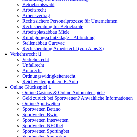
Betriebsratswahl
Arbeitsrecht
Arbeitsvertrag
Rechtssichere Personalprozesse für Unternehmen
Rechtsberatung für Betriebsräte
Arbeitsplatzabbau Miele
Kündigungsschutzklage – Abfindung
Stellenabbau Curevac
Rechtsberatung Arbeitsrecht (von A bis Z)
Verkehrsrecht
Verkehrsrecht
Unfallrecht
Autorecht
Ordnungswidrigkeitenrecht
Reichweitenproblem E-Auto
Online Glücksspiel
Online Casinos & Online Automatenspiele
Geld zurück bei Sportwetten? Anwaltliche Informationen
Online Sportwetten
Sportwetten Betano
Sportwetten Bwin
Sportwetten Interwetten
Sportwetten NEObet
Sportwetten Sportingbet
Sportwetten Sunmaker