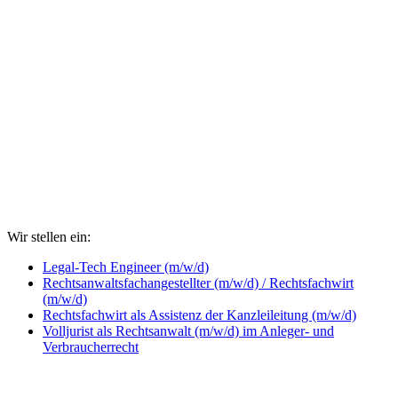
Wir stellen ein:
Legal-Tech Engineer (m/w/d)
Rechtsanwaltsfachangestellter (m/w/d) / Rechtsfachwirt
(m/w/d)
Rechtsfachwirt als Assistenz der Kanzleileitung (m/w/d)
Volljurist als Rechtsanwalt (m/w/d) im Anleger- und
Verbraucherrecht