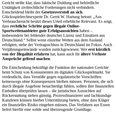
Gericht stellte klar, dass faktische Duldung und behördliche
Untätigkeit zivilrechtliche Forderungen nicht verhindern.
Entscheidend bleibt der
Gesetzesverstoß an sich
.
Glücksspielrechtsexperte Dr. Gerrit W. Hartung betont: „Aus
Verbrauchersicht besitzt dieses Urteil erhebliche Relevanz. Es zeigt,
dass
rechtliche Schritte gegen illegale Online-
Sportwettenanbieter
gute Erfolgsaussichten
haben –
insbesondere bei fehlender deutscher Lizenz und Einsätzen aus
Deutschland.“ Selbst wenn einzelne Wetten aus dem Ausland
erfolgten, stehe der Vertragsschluss in Deutschland im Fokus. Auch
Verjährungseinwände wurden zurückgewiesen: Wer
erst kürzlich
von der Illegalität erfahren
hat, kann auch für
ältere Verluste
Ansprüche geltend machen
.
Die Entscheidung bekräftigt die Funktion der nationalen Gerichte
beim Schutz von Konsumenten im digitalen Glücksspielmarkt. Sie
verdeutlicht, dass Verstöße gegen regulatorische Vorschriften
keineswegs ohne Konsequenzen bleiben müssen. Personen, die sich
durch illegale Angebote benachteiligt fühlen, sollten ihre finanziellen
Einbußen überprüfen lassen – die juristischen Aussichten auf
Rückerstattung stehen günstig. Prozessfinanzierer und fachkundige
Kanzleien können hierbei Unterstützung bieten, ohne dass Kläger
ein finanzielles Risiko eingehen müssen. Das Verfahren aus Essen
liefert hierfür eine solide und überzeugende Grundlage.