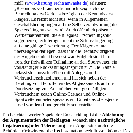
mbH (
www.hartung-rechtsanwaelte.de
) erläutert:
„Besonders verbraucherfreundlich zeigt sich die
Beurteilung des Gerichts bezüglich der Kenntnis des
Klägers. Es reicht nicht aus, wenn in Allgemeinen
Geschäftsbedingungen auf die Selbstverantwortung des
Spielers hingewiesen wird. Auch öffentlich präsente
Werbemaßnahmen, die ein legales Erscheinungsbild
suggerieren, rechtfertigen nicht die Schlussfolgerung
auf eine gültige Lizenzierung. Der Kläger konnte
überzeugend darlegen, dass ihm die Rechtswidrigkeit
des Angebots nicht bewusst war. Folglich steht ihm
trotz der freiwilligen Teilnahme an den Sportwetten ein
vollständiger Rückzahlungsanspruch zu.“ Die Kanzlei
befasst sich ausschließlich mit Anleger- und
Verbraucherschutzthemen und hat sich neben der
Beratung von Betroffenen des Abgasskandals auf die
Durchsetzung von Ansprüchen von geschädigten
Verbrauchern gegen Online-Casinos und Online-
Sportwettenanbieter spezialisiert. Er hat das obsiegende
Urteil vor dem Landgericht Essen erstritten.
Ein beachtenswerter Aspekt der Entscheidung ist die
Ablehnung
der Argumentation der Beklagten
, wonach eine
nachträgliche
Legalisierung oder Tolerierung
ihres Angebots durch die
Behörden rückwirkend die Rechtssituation beeinflussen könnte. Das