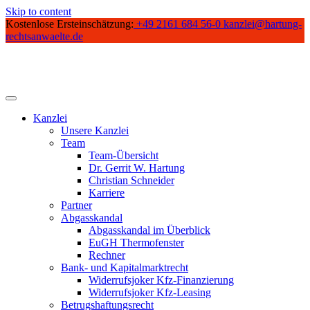
Skip to content
Kostenlose Ersteinschätzung:
+49 2161 684 56-0
kanzlei@hartung-
rechtsanwaelte.de
Kanzlei
Unsere Kanzlei
Team
Team-Übersicht
Dr. Gerrit W. Hartung
Christian Schneider
Karriere
Partner
Abgasskandal
Abgasskandal im Überblick
EuGH Thermofenster
Rechner
Bank- und Kapitalmarktrecht
Widerrufsjoker Kfz-Finanzierung
Widerrufsjoker Kfz-Leasing
Betrugshaftungsrecht