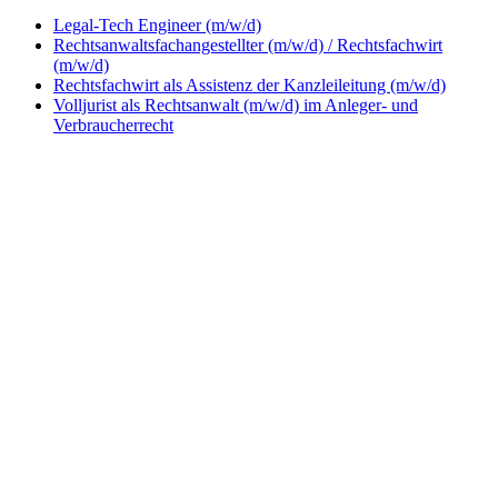
Legal-Tech Engineer (m/w/d)
Rechtsanwaltsfachangestellter (m/w/d) / Rechtsfachwirt
(m/w/d)
Rechtsfachwirt als Assistenz der Kanzleileitung (m/w/d)
Volljurist als Rechtsanwalt (m/w/d) im Anleger- und
Verbraucherrecht