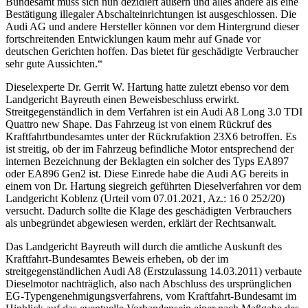
Bundesamt muss sich nun dezidiert äußern und alles andere als eine
Bestätigung illegaler Abschalteinrichtungen ist ausgeschlossen. Die
Audi AG und andere Hersteller können vor dem Hintergrund dieser
fortschreitenden Entwicklungen kaum mehr auf Gnade vor
deutschen Gerichten hoffen. Das bietet für geschädigte Verbraucher
sehr gute Aussichten.“
Dieselexperte Dr. Gerrit W. Hartung hatte zuletzt ebenso vor dem
Landgericht Bayreuth einen Beweisbeschluss erwirkt.
Streitgegenständlich in dem Verfahren ist ein Audi A8 Long 3.0 TDI
Quattro new Shape. Das Fahrzeug ist von einem Rückruf des
Kraftfahrtbundesamtes unter der Rückrufaktion 23X6 betroffen. Es
ist streitig, ob der im Fahrzeug befindliche Motor entsprechend der
internen Bezeichnung der Beklagten ein solcher des Typs EA897
oder EA896 Gen2 ist. Diese Einrede habe die Audi AG bereits in
einem von Dr. Hartung siegreich geführten Dieselverfahren vor dem
Landgericht Koblenz (Urteil vom 07.01.2021, Az.: 16 0 252/20)
versucht. Dadurch sollte die Klage des geschädigten Verbrauchers
als unbegründet abgewiesen werden, erklärt der Rechtsanwalt.
Das Landgericht Bayreuth will durch die amtliche Auskunft des
Kraftfahrt-Bundesamtes Beweis erheben, ob der im
streitgegenständlichen Audi A8 (Erstzulassung 14.03.2011) verbaute
Dieselmotor nachträglich, also nach Abschluss des ursprünglichen
EG-Typengenehmigungsverfahrens, vom Kraftfahrt-Bundesamt im