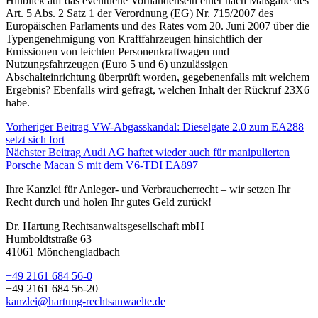
Hinblick auf das eventuelle Vorhandensein einer nach Maßgabe des
Art. 5 Abs. 2 Satz 1 der Verordnung (EG) Nr. 715/2007 des
Europäischen Parlaments und des Rates vom 20. Juni 2007 über die
Typengenehmigung von Kraftfahrzeugen hinsichtlich der
Emissionen von leichten Personenkraftwagen und
Nutzungsfahrzeugen (Euro 5 und 6) unzulässigen
Abschalteinrichtung überprüft worden, gegebenenfalls mit welchem
Ergebnis? Ebenfalls wird gefragt, welchen Inhalt der Rückruf 23X6
habe.
Vorheriger Beitrag
VW-Abgasskandal: Dieselgate 2.0 zum EA288
setzt sich fort
Nächster Beitrag
Audi AG haftet wieder auch für manipulierten
Porsche Macan S mit dem V6-TDI EA897
Ihre Kanzlei für Anleger- und Verbraucherrecht – wir setzen Ihr
Recht durch und holen Ihr gutes Geld zurück!
Dr. Hartung Rechtsanwaltsgesellschaft mbH
Humboldtstraße 63
41061 Mönchengladbach
+49 2161 684 56-0
+49 2161 684 56-20
kanzlei@hartung-rechtsanwaelte.de