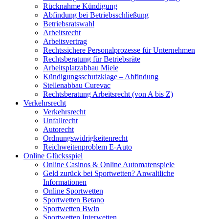
Rücknahme Kündigung
Abfindung bei Betriebsschließung
Betriebsratswahl
Arbeitsrecht
Arbeitsvertrag
Rechtssichere Personalprozesse für Unternehmen
Rechtsberatung für Betriebsräte
Arbeitsplatzabbau Miele
Kündigungsschutzklage – Abfindung
Stellenabbau Curevac
Rechtsberatung Arbeitsrecht (von A bis Z)
Verkehrsrecht
Verkehrsrecht
Unfallrecht
Autorecht
Ordnungswidrigkeitenrecht
Reichweitenproblem E-Auto
Online Glücksspiel
Online Casinos & Online Automatenspiele
Geld zurück bei Sportwetten? Anwaltliche
Informationen
Online Sportwetten
Sportwetten Betano
Sportwetten Bwin
Sportwetten Interwetten