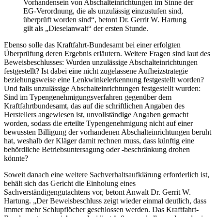
Vorhandensein von Abschalteinrichtungen im Sinne der
EG-Verordnung, die als unzulässig einzustufen sind,
überprüft worden sind“, betont Dr. Gerrit W. Hartung
gilt als „Dieselanwalt“ der ersten Stunde.
Ebenso solle das Kraftfahrt-Bundesamt bei einer erfolgten
Überprüfung deren Ergebnis erläutern. Weitere Fragen sind laut des
Beweisbeschlusses: Wurden unzulässige Abschalteinrichtungen
festgestellt? Ist dabei eine nicht zugelassene Aufheizstrategie
beziehungsweise eine Lenkwinkelerkennung festgestellt worden?
Und falls unzulässige Abschalteinrichtungen festgestellt wurden:
Sind im Typengenehmigungsverfahren gegenüber dem
Kraftfahrtbundesamt, das auf die schriftlichen Angaben des
Herstellers angewiesen ist, unvollständige Angaben gemacht
worden, sodass die erteilte Typengenehmigung nicht auf einer
bewussten Billigung der vorhandenen Abschalteinrichtungen beruht
hat, weshalb der Kläger damit rechnen muss, dass künftig eine
behördliche Betriebsuntersagung oder -beschränkung drohen
könnte?
Soweit danach eine weitere Sachverhaltsaufklärung erforderlich ist,
behält sich das Gericht die Einholung eines
Sachverständigengutachtens vor, betont Anwalt Dr. Gerrit W.
Hartung. „Der Beweisbeschluss zeigt wieder einmal deutlich, dass
immer mehr Schlupflöcher geschlossen werden. Das Kraftfahrt-