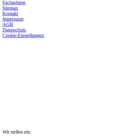
Fachgebiete
Sitemap
Kontakt
Impressum
AGB
Datenschutz
Cookie-Einstellungen
Wir stellen ein: