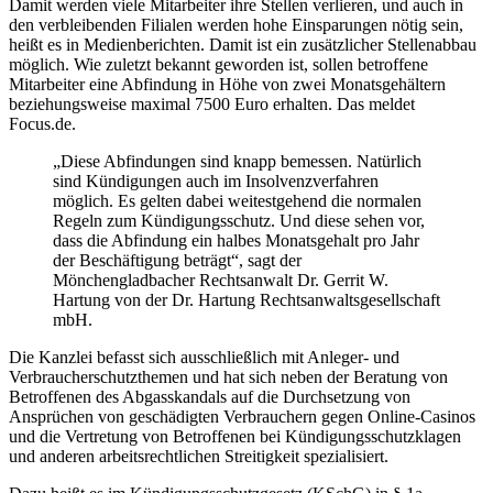
Damit werden viele Mitarbeiter ihre Stellen verlieren, und auch in
den verbleibenden Filialen werden hohe Einsparungen nötig sein,
heißt es in Medienberichten. Damit ist ein zusätzlicher Stellenabbau
möglich. Wie zuletzt bekannt geworden ist, sollen betroffene
Mitarbeiter eine Abfindung in Höhe von zwei Monatsgehältern
beziehungsweise maximal 7500 Euro erhalten. Das meldet
Focus.de.
„Diese Abfindungen sind knapp bemessen. Natürlich
sind Kündigungen auch im Insolvenzverfahren
möglich. Es gelten dabei weitestgehend die normalen
Regeln zum Kündigungsschutz. Und diese sehen vor,
dass die Abfindung ein halbes Monatsgehalt pro Jahr
der Beschäftigung beträgt“, sagt der
Mönchengladbacher Rechtsanwalt Dr. Gerrit W.
Hartung von der Dr. Hartung Rechtsanwaltsgesellschaft
mbH.
Die Kanzlei befasst sich ausschließlich mit Anleger- und
Verbraucherschutzthemen und hat sich neben der Beratung von
Betroffenen des Abgasskandals auf die Durchsetzung von
Ansprüchen von geschädigten Verbrauchern gegen Online-Casinos
und die Vertretung von Betroffenen bei Kündigungsschutzklagen
und anderen arbeitsrechtlichen Streitigkeit spezialisiert.