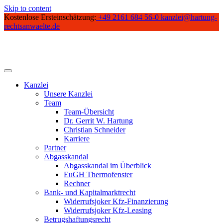
Skip to content
Kostenlose Ersteinschätzung:
+49 2161 684 56-0
kanzlei@hartung-
rechtsanwaelte.de
Kanzlei
Unsere Kanzlei
Team
Team-Übersicht
Dr. Gerrit W. Hartung
Christian Schneider
Karriere
Partner
Abgasskandal
Abgasskandal im Überblick
EuGH Thermofenster
Rechner
Bank- und Kapitalmarktrecht
Widerrufsjoker Kfz-Finanzierung
Widerrufsjoker Kfz-Leasing
Betrugshaftungsrecht