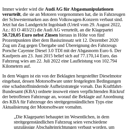
Immer wieder wird die
Audi AG für Abgasmanipulationen
verurteilt
, die sie an Motoren vorgenommen hat, die in Fahrzeugen
der Schwestermarken aus dem Volkswagen-Konzern verbaut sind.
Jetzt hat das Landgericht Ingolstadt (Urteil vom 29. August 2022,
Az.: 83 O 403/21) die Audi AG verurteilt, an die Klagepartei
50.728,05 Euro nebst Zinsen
hieraus in Höhe von fünf
Prozentpunkten über dem Basiszinssatz seit 12. Dezember 2020
Zug um Zug gegen Übergabe und Übereignung des Fahrzeugs
Porsche Cayenne Diesel 3.0 TDI mit der Abgasnorm Euro 6. Der
Kaufpreis am 23. Juni 2015 belief sich auf 77.170,14 Euro, das
Fahrzeug wies am 22. Juli 2022 eine Laufleistung von 102.794
Kilometern auf.
In dem Wagen ist ein von der Beklagten hergestellter Dieselmotor
eingebaut, dessen Motorsoftware unter festgelegten Bedingungen
eine schadstoffmindernde Aufheizstrategie vorsah. Das Kraftfahrt-
Bundesamt (KBA) ordnete insoweit einen verpflichtenden Rückruf
der betroffenen Fahrzeuge an, worauf die Beklagte auf Anordnung
des KBA für Fahrzeuge des streitgegenständlichen Typs eine
Aktualisierung der Motorsoftware vornahm.
„Die Klagepartei behauptet im Wesentlichen, in dem
streitgegenständlichen Fahrzeug seien verschiedene
unzulässige Abschalteinrichtungen verbaut worden, um