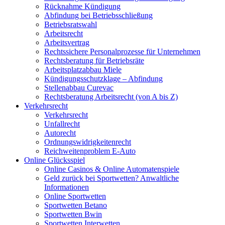
Rücknahme Kündigung
Abfindung bei Betriebsschließung
Betriebsratswahl
Arbeitsrecht
Arbeitsvertrag
Rechtssichere Personalprozesse für Unternehmen
Rechtsberatung für Betriebsräte
Arbeitsplatzabbau Miele
Kündigungsschutzklage – Abfindung
Stellenabbau Curevac
Rechtsberatung Arbeitsrecht (von A bis Z)
Verkehrsrecht
Verkehrsrecht
Unfallrecht
Autorecht
Ordnungswidrigkeitenrecht
Reichweitenproblem E-Auto
Online Glücksspiel
Online Casinos & Online Automatenspiele
Geld zurück bei Sportwetten? Anwaltliche
Informationen
Online Sportwetten
Sportwetten Betano
Sportwetten Bwin
Sportwetten Interwetten