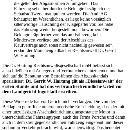
die geltenden Abgasnormen zu umgehen. Das
Fahrzeug sei daher durch die Beklagte bezüglich der
Schadstoffwerte manipuliert worden. Die Audi AG
behauptet im Wesentlichen, es liege keine vorsätzlich
sittenwidrige Täuschung der Klagepartei vor. Sie habe
das Fahrzeug weder hergestellt noch beworben. Die
Beklagte trägt ferner vor, das am Fahrzeug kein
Minderwert vorliege und der Abschluss des
Kaufvertrags auch sonst nicht nachteilig gewesen sei“,
erklärt der Mönchengladbacher Rechtsanwalt Dr. Gerrit
W. Hartung.
Die Dr. Hartung Rechtsanwaltsgesellschaft mbH befasst sich
ausschließlich mit Anleger- und Verbraucherschutzthemen und hat
sich auf die Beratung von Betroffenen des Abgasskandals
spezialisiert.
Dr. Gerrit W. Hartung gilt als „Dieselanwalt“ der
ersten Stunde und hat das verbraucherfreundliche Urteil vor
dem Landgericht Ingolstadt erstritten.
Diese Widerrede hat vor Gericht nicht verfangen. Die von der
Beklagten getroffene unternehmerische Entscheidung, dass der mit
einer unzulässigen Abschalteinrichtung ausgestattete Motor in
unterschiedliche Fahrzeugtypen, auch der Firma Porsche und damit
auch in dem streitgegenständlichen Fahrzeug eingebaut und dieser
sodann in Verkehr gebracht wird, war sittenwidrig. Das bedeutet