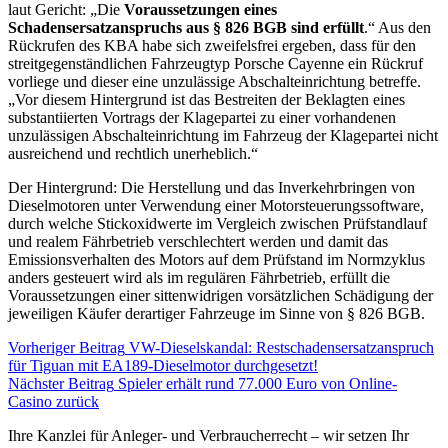
laut Gericht: „Die
Voraussetzungen eines
Schadensersatzanspruchs aus § 826 BGB sind erfüllt
.“ Aus den
Rückrufen des KBA habe sich zweifelsfrei ergeben, dass für den
streitgegenständlichen Fahrzeugtyp Porsche Cayenne ein Rückruf
vorliege und dieser eine unzulässige Abschalteinrichtung betreffe.
„Vor diesem Hintergrund ist das Bestreiten der Beklagten eines
substantiierten Vortrags der Klagepartei zu einer vorhandenen
unzulässigen Abschalteinrichtung im Fahrzeug der Klagepartei nicht
ausreichend und rechtlich unerheblich.“
Der Hintergrund: Die Herstellung und das Inverkehrbringen von
Dieselmotoren unter Verwendung einer Motorsteuerungssoftware,
durch welche Stickoxidwerte im Vergleich zwischen Prüfstandlauf
und realem Fährbetrieb verschlechtert werden und damit das
Emissionsverhalten des Motors auf dem Prüfstand im Normzyklus
anders gesteuert wird als im regulären Fährbetrieb, erfüllt die
Voraussetzungen einer sittenwidrigen vorsätzlichen Schädigung der
jeweiligen Käufer derartiger Fahrzeuge im Sinne von § 826 BGB.
Vorheriger Beitrag
VW-Dieselskandal: Restschadensersatzanspruch
für Tiguan mit EA189-Dieselmotor durchgesetzt!
Nächster Beitrag
Spieler erhält rund 77.000 Euro von Online-
Casino zurück
Ihre Kanzlei für Anleger- und Verbraucherrecht – wir setzen Ihr