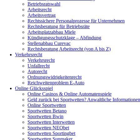
Betriebsratswahl
Arbeitsrecht
Arbeitsvertrag
Rechtssichere Personalprozesse für Unternehmen
Rechtsberatung für Betriebsräte
Arbeitsplatzabbau Miele
Kündigungsschutzklage – Abfindung
Stellenabbau Curevac
Rechtsberatung Arbeitsrecht (von A bis Z)
Verkehrsrecht
Verkehrsrecht
Unfallrecht
Autorecht
Ordnungswidrigkeitenrecht
Reichweitenproblem E-Auto
Online Glücksspiel
Online Casinos & Online Automatenspiele
Geld zurück bei Sportwetten? Anwaltliche Informatione
Online Sportwetten
Sportwetten Betano
Sportwetten Bwin
Sportwetten Interwetten
Sportwetten NEObet
Sportwetten Sportingbet
Sportwetten Sunmaker