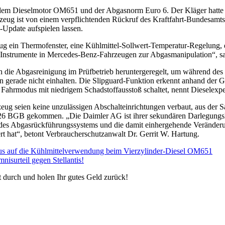
dem Dieselmotor OM651 und der Abgasnorm Euro 6. Der Kläger hatte d
eug ist von einem verpflichtenden Rückruf des Kraftfahrt-Bundesamt
Update aufspielen lassen.
eug ein Thermofenster, eine Kühlmittel-Sollwert-Temperatur-Regelung,
n Instrumente in Mercedes-Benz-Fahrzeugen zur Abgasmanipulation“, s
 die Abgasreinigung im Prüfbetrieb heruntergeregelt, um während des
en gerade nicht einhalten. Die Slipguard-Funktion erkennt anhand der
Fahrmodus mit niedrigem Schadstoffausstoß schaltet, nennt Dieselexpe
ug seien keine unzulässigen Abschalteinrichtungen verbaut, aus der Sa
§ 826 BGB gekommen. „Die Daimler AG ist ihrer sekundären Darlegung
e des Abgasrückführungssystems und die damit einhergehende Veränderu
iert hat“, betont Verbraucherschutzanwalt Dr. Gerrit W. Hartung.
us auf die Kühlmittelverwendung beim Vierzylinder-Diesel OM651
isurteil gegen Stellantis!
t durch und holen Ihr gutes Geld zurück!