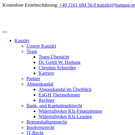
Skip
Kostenlose Ersteinschätzung:
+49 2161 684 56-0
kanzlei@hartung-re
to
content
Kanzlei
Unsere Kanzlei
Team
Team-Übersicht
Dr. Gerrit W. Hartung
Christian Schneider
Karriere
Partner
Abgasskandal
Abgasskandal im Überblick
EuGH Thermofenster
Rechner
Bank- und Kapitalmarktrecht
Widerrufsjoker Kfz-Finanzierung
Widerrufsjoker Kfz-Leasing
Betrugshaftungsrecht
Insolvenzrecht
IT-Recht