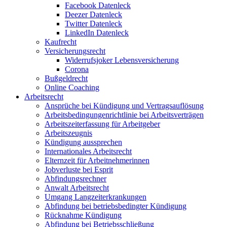
Facebook Datenleck
Deezer Datenleck
Twitter Datenleck
LinkedIn Datenleck
Kaufrecht
Versicherungsrecht
Widerrufsjoker Lebensversicherung
Corona
Bußgeldrecht
Online Coaching
Arbeitsrecht
Ansprüche bei Kündigung und Vertragsauflösung
Arbeitsbedingungenrichtlinie bei Arbeitsverträgen
Arbeitszeiterfassung für Arbeitgeber
Arbeitszeugnis
Kündigung aussprechen
Internationales Arbeitsrecht
Elternzeit für Arbeitnehmerinnen
Jobverluste bei Esprit
Abfindungsrechner
Anwalt Arbeitsrecht
Umgang Langzeiterkrankungen
Abfindung bei betriebsbedingter Kündigung
Rücknahme Kündigung
Abfindung bei Betriebsschließung