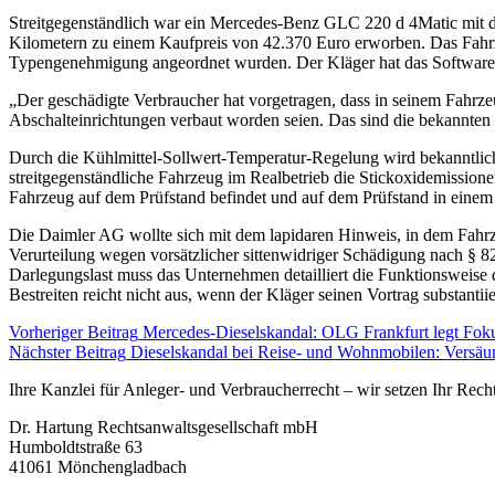
Streitgegenständlich war ein Mercedes-Benz GLC 220 d 4Matic mit 
Kilometern zu einem Kaufpreis von 42.370 Euro erworben. Das Fahrz
Typengenehmigung angeordnet wurden. Der Kläger hat das Software-
„Der geschädigte Verbraucher hat vorgetragen, dass in seinem Fahrz
Abschalteinrichtungen verbaut worden seien. Das sind die bekannte
Durch die Kühlmittel-Sollwert-Temperatur-Regelung wird bekanntlich
streitgegenständliche Fahrzeug im Realbetrieb die Stickoxidemission
Fahrzeug auf dem Prüfstand befindet und auf dem Prüfstand in einem 
Die Daimler AG wollte sich mit dem lapidaren Hinweis, in dem Fahrze
Verurteilung wegen vorsätzlicher sittenwidriger Schädigung nach 
Darlegungslast muss das Unternehmen detailliert die Funktionsweis
Bestreiten reicht nicht aus, wenn der Kläger seinen Vortrag substanti
Vorheriger Beitrag
Mercedes-Dieselskandal: OLG Frankfurt legt Fok
Nächster Beitrag
Dieselskandal bei Reise- und Wohnmobilen: Versäumn
Ihre Kanzlei für Anleger- und Verbraucherrecht – wir setzen Ihr Rech
Dr. Hartung Rechtsanwaltsgesellschaft mbH
Humboldtstraße 63
41061 Mönchengladbach