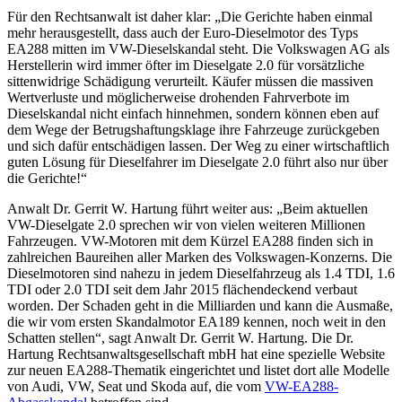
Für den Rechtsanwalt ist daher klar: „Die Gerichte haben einmal
mehr herausgestellt, dass auch der Euro-Dieselmotor des Typs
EA288 mitten im VW-Dieselskandal steht. Die Volkswagen AG als
Herstellerin wird immer öfter im Dieselgate 2.0 für vorsätzliche
sittenwidrige Schädigung verurteilt. Käufer müssen die massiven
Wertverluste und möglicherweise drohenden Fahrverbote im
Dieselskandal nicht einfach hinnehmen, sondern können eben auf
dem Wege der Betrugshaftungsklage ihre Fahrzeuge zurückgeben
und sich dafür entschädigen lassen. Der Weg zu einer wirtschaftlich
guten Lösung für Dieselfahrer im Dieselgate 2.0 führt also nur über
die Gerichte!“
Anwalt Dr. Gerrit W. Hartung führt weiter aus: „Beim aktuellen
VW-Dieselgate 2.0 sprechen wir von vielen weiteren Millionen
Fahrzeugen. VW-Motoren mit dem Kürzel EA288 finden sich in
zahlreichen Baureihen aller Marken des Volkswagen-Konzerns. Die
Dieselmotoren sind nahezu in jedem Dieselfahrzeug als 1.4 TDI, 1.6
TDI oder 2.0 TDI seit dem Jahr 2015 flächendeckend verbaut
worden. Der Schaden geht in die Milliarden und kann die Ausmaße,
die wir vom ersten Skandalmotor EA189 kennen, noch weit in den
Schatten stellen“, sagt Anwalt Dr. Gerrit W. Hartung. Die Dr.
Hartung Rechtsanwaltsgesellschaft mbH hat eine spezielle Website
zur neuen EA288-Thematik eingerichtet und listet dort alle Modelle
von Audi, VW, Seat und Skoda auf, die vom
VW-EA288-