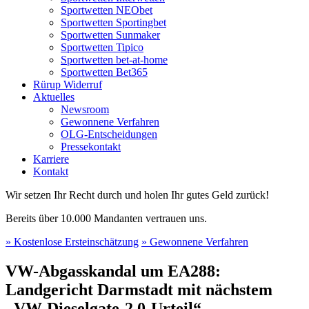
Sportwetten NEObet
Sportwetten Sportingbet
Sportwetten Sunmaker
Sportwetten Tipico
Sportwetten bet-at-home
Sportwetten Bet365
Rürup Widerruf
Aktuelles
Newsroom
Gewonnene Verfahren
OLG-Entscheidungen
Pressekontakt
Karriere
Kontakt
Wir setzen Ihr Recht durch und holen Ihr gutes Geld zurück!
Bereits über 10.000 Mandanten vertrauen uns.
» Kostenlose Ersteinschätzung
» Gewonnene Verfahren
VW-Abgasskandal um EA288:
Landgericht Darmstadt mit nächstem
„VW-Dieselgate-2.0-Urteil“