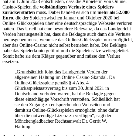
hat am 1. Juni 2023 entschieden, dass die Anbieterin von Online-
Casino-Spielen die
vollständigen Verluste eines Spielers
zurückerstatten
muss. Dabei handelt es sich um
mehr als 52.000
Euro
, die der Spieler zwischen Januar und Oktober 2020 bei
Online-Glücksspielen über eine deutschsprachige Webseite verloren
hatten. Das Urteil hat eine besondere Relevanz, da das Landgericht
Verden herausgestellt hat, dass die Beklagte auch dann die Verluste
herausgeben muss, wenn sie das Online-Glücksspiel nur ermöglicht,
aber das Online-Casino nicht selbst betrieben habe. Die Beklagte
habe das Spielerkonto geführt und die Spieleinsätze weitergeleitet.
Somit hafte sie dem Kläger gegenüber und müsse den Verlust
ersetzen.
„Grundsätzlich folgt das Landgericht Verden der
allgemeinen Haltung im Online-Casino-Skandal. Da
Online-Glücksspiele gemäß § 4 Abs. 4
Glücksspielstaatsvertrag bis zum 30. Juni 2021 in
Deutschland verboten waren, hat die Beklagte gegen
diese einschlägige Vorschrift verstoßen. Schließlich hat
sie den Zugang zu entsprechenden Webseiten und
damit zu Online-Glücksspielen ermöglicht, ohne dafür
über die notwendige Lizenz zu verfügen“, sagt der
Mönchengladbacher Rechtsanwalt Dr. Gerrit W.
Hartung.