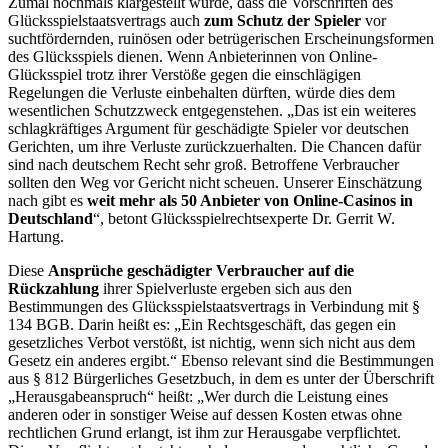
Zumal nochmals klargestellt wurde, dass die Vorschriften des
Glücksspielstaatsvertrags auch
zum Schutz der Spieler
vor
suchtfördernden, ruinösen oder betrügerischen Erscheinungsformen
des Glücksspiels dienen. Wenn Anbieterinnen von Online-
Glücksspiel trotz ihrer Verstöße gegen die einschlägigen
Regelungen die Verluste einbehalten dürften, würde dies dem
wesentlichen Schutzzweck entgegenstehen. „Das ist ein weiteres
schlagkräftiges Argument für geschädigte Spieler vor deutschen
Gerichten, um ihre Verluste zurückzuerhalten. Die Chancen dafür
sind nach deutschem Recht sehr groß. Betroffene Verbraucher
sollten den Weg vor Gericht nicht scheuen. Unserer Einschätzung
nach gibt es
weit mehr als 50 Anbieter von Online-Casinos in
Deutschland
“, betont Glücksspielrechtsexperte Dr. Gerrit W.
Hartung.
Diese
Ansprüche geschädigter Verbraucher auf die
Rückzahlung
ihrer Spielverluste ergeben sich aus den
Bestimmungen des Glücksspielstaatsvertrags in Verbindung mit §
134 BGB. Darin heißt es: „Ein Rechtsgeschäft, das gegen ein
gesetzliches Verbot verstößt, ist nichtig, wenn sich nicht aus dem
Gesetz ein anderes ergibt.“ Ebenso relevant sind die Bestimmungen
aus § 812 Bürgerliches Gesetzbuch, in dem es unter der Überschrift
„Herausgabeanspruch“ heißt: „Wer durch die Leistung eines
anderen oder in sonstiger Weise auf dessen Kosten etwas ohne
rechtlichen Grund erlangt, ist ihm zur Herausgabe verpflichtet.