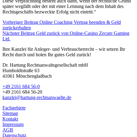
Diese Verpflichtung besteht auch dann, wenn der rechtliche Grund
später wegfällt oder der mit einer Leistung nach dem Inhalt des
Rechtsgeschäfts bezweckte Erfolg nicht eintritt.“
Vorheriger Beitrag
Online Coaching Vertrag beenden & Geld
zurückerhalten
Nächster Beitrag
Geld zurück von Online-Casino Zecure Gaming
Ltd.
Ihre Kanzlei für Anleger- und Verbraucherrecht – wir setzen Ihr
Recht durch und holen Ihr gutes Geld zurück!
Dr. Hartung Rechtsanwaltsgesellschaft mbH
Humboldtstraße 63
41061 Mönchengladbach
+49 2161 684 56-0
+49 2161 684 56-20
kanzlei@hartung-rechtsanwaelte.de
Fachgebiete
Sitemap
Kontakt
Impressum
AGB
Datenschutz