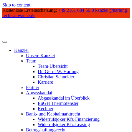
Skip to content
Kostenlose Ersteinschätzung:
+49 2161 684 56-0
kanzlei@hartung-
rechtsanwaelte.de
Kanzlei
Unsere Kanzlei
Team
Team-Übersicht
Dr. Gerrit W. Hartung
Christian Schneider
Karriere
Partner
Abgasskandal
Abgasskandal im Überblick
EuGH Thermofenster
Rechner
Bank- und Kapitalmarktrecht
Widerrufsjoker Kfz-Finanzierung
Widerrufsjoker Kfz-Leasing
Betrugshaftungsrecht