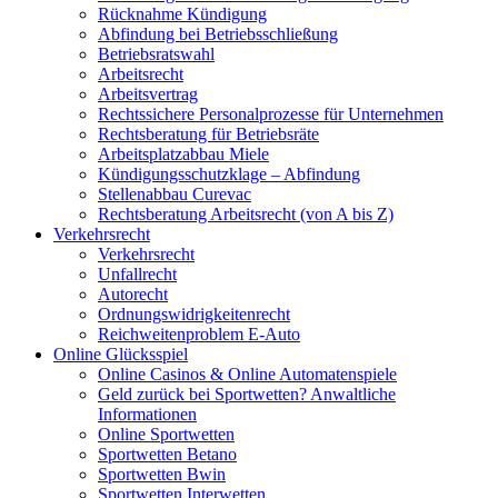
Rücknahme Kündigung
Abfindung bei Betriebsschließung
Betriebsratswahl
Arbeitsrecht
Arbeitsvertrag
Rechtssichere Personalprozesse für Unternehmen
Rechtsberatung für Betriebsräte
Arbeitsplatzabbau Miele
Kündigungsschutzklage – Abfindung
Stellenabbau Curevac
Rechtsberatung Arbeitsrecht (von A bis Z)
Verkehrsrecht
Verkehrsrecht
Unfallrecht
Autorecht
Ordnungswidrigkeitenrecht
Reichweitenproblem E-Auto
Online Glücksspiel
Online Casinos & Online Automatenspiele
Geld zurück bei Sportwetten? Anwaltliche
Informationen
Online Sportwetten
Sportwetten Betano
Sportwetten Bwin
Sportwetten Interwetten