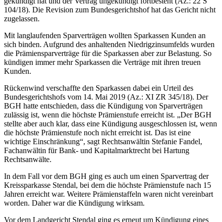
gekündigt hat und der Vertrag ungekündigt fortbesteht (Az.: 22 S
104/18). Die Revision zum Bundesgerichtshof hat das Gericht nicht
zugelassen.
Mit langlaufenden Sparverträgen wollten Sparkassen Kunden an
sich binden. Aufgrund des anhaltenden Niedrigzinsumfelds wurden
die Prämiensparverträge für die Sparkassen aber zur Belastung. So
kündigen immer mehr Sparkassen die Verträge mit ihren treuen
Kunden.
Rückenwind verschaffte den Sparkassen dabei ein Urteil des
Bundesgerichtshofs vom 14. Mai 2019 (Az.: XI ZR 345/18). Der
BGH hatte entschieden, dass die Kündigung von Sparverträgen
zulässig ist, wenn die höchste Prämienstufe erreicht ist. „Der BGH
stellte aber auch klar, dass eine Kündigung ausgeschlossen ist, wenn
die höchste Prämienstufe noch nicht erreicht ist. Das ist eine
wichtige Einschränkung“, sagt Rechtsanwältin Stefanie Fandel,
Fachanwältin für Bank- und Kapitalmarktrecht bei Hartung
Rechtsanwälte.
In dem Fall vor dem BGH ging es auch um einen Sparvertrag der
Kreissparkasse Stendal, bei dem die höchste Prämienstufe nach 15
Jahren erreicht war. Weitere Prämienstaffeln waren nicht vereinbart
worden. Daher war die Kündigung wirksam.
Vor dem Landgericht Stendal ging es erneut um Kündigung eines