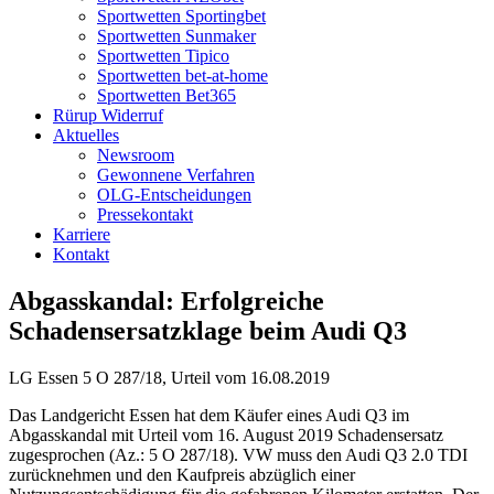
Sportwetten Sportingbet
Sportwetten Sunmaker
Sportwetten Tipico
Sportwetten bet-at-home
Sportwetten Bet365
Rürup Widerruf
Aktuelles
Newsroom
Gewonnene Verfahren
OLG-Entscheidungen
Pressekontakt
Karriere
Kontakt
Abgasskandal: Erfolgreiche
Schadensersatzklage beim Audi Q3
LG Essen 5 O 287/18, Urteil vom 16.08.2019
Das Landgericht Essen hat dem Käufer eines Audi Q3 im
Abgasskandal mit Urteil vom 16. August 2019 Schadensersatz
zugesprochen (Az.: 5 O 287/18). VW muss den Audi Q3 2.0 TDI
zurücknehmen und den Kaufpreis abzüglich einer