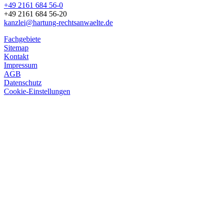
+49 2161 684 56-0
+49 2161 684 56-20
kanzlei@hartung-rechtsanwaelte.de
Fachgebiete
Sitemap
Kontakt
Impressum
AGB
Datenschutz
Cookie-Einstellungen