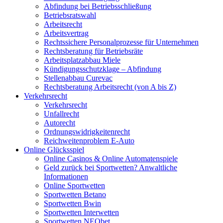
Abfindung bei Betriebsschließung
Betriebsratswahl
Arbeitsrecht
Arbeitsvertrag
Rechtssichere Personalprozesse für Unternehmen
Rechtsberatung für Betriebsräte
Arbeitsplatzabbau Miele
Kündigungsschutzklage – Abfindung
Stellenabbau Curevac
Rechtsberatung Arbeitsrecht (von A bis Z)
Verkehrsrecht
Verkehrsrecht
Unfallrecht
Autorecht
Ordnungswidrigkeitenrecht
Reichweitenproblem E-Auto
Online Glücksspiel
Online Casinos & Online Automatenspiele
Geld zurück bei Sportwetten? Anwaltliche
Informationen
Online Sportwetten
Sportwetten Betano
Sportwetten Bwin
Sportwetten Interwetten
Sportwetten NEObet