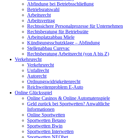
Abfindung bei Betriebsschließung
Betriebsratswahl
Arbeitsrecht
Arbeitsvertrag
Rechtssichere Personalprozesse für Unternehmen
Rechtsberatung für Betriebsräte
Arbeitsplatzabbau Miele
Kündigungsschutzklage – Abfindung
Stellenabbau Curevac
Rechtsberatung Arbeitsrecht (von A bis Z)
Verkehrsrecht
Verkehrsrecht
Unfallrecht
Autorecht
Ordnungswidrigkeitenrecht
Reichweitenproblem E-Auto
Online Glücksspiel
Online Casinos & Online Automatenspiele
Geld zurück bei Sportwetten? Anwaltliche
Informationen
Online Sportwetten
Sportwetten Betano
Sportwetten Bwin
Sportwetten Interwetten
Sportwetten NEObet