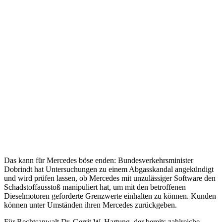
Das kann für Mercedes böse enden: Bundesverkehrsminister
Dobrindt hat Untersuchungen zu einem Abgasskandal angekündigt
und wird prüfen lassen, ob Mercedes mit unzulässiger Software den
Schadstoffausstoß manipuliert hat, um mit den betroffenen
Dieselmotoren geforderte Grenzwerte einhalten zu können. Kunden
können unter Umständen ihren Mercedes zurückgeben.
Für Rechtsanwalt Dr. Gerrit W. Hartung, der bereits zahlreiche