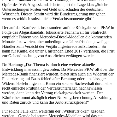
Opfer des VW-Abgasskandals betreut, ist die Lage klar: „Solche
Untersuchungen kosten viel Geld und schaden der deutschen
Wirtschaft. Diesen Schritt wird die Bundesregierung nur gehen,
wenn es wirklich substantielle Verdachtsmomente gibt!“
Der auf das Kaufrecht, insbesondere auf die Rückgabe von PKW in
Folge des Abgasskandals, fokussierte Fachanwalt für Strafrecht
empfiehlt Fahrern von Mercedes-Diesel-Modellen die kommenden
Monate abzuwarten, aber unbedingt vor Jahresfrist den jeweiligen
Händler zum Verzicht der Verjährungseinrede aufzufordern. So
kann für Käufe, die unter Umständen Ende 2017 verjähren, die Frist
zur Geltendmachung von Ansprüchen verlängert werden.
Dr. Hartung: „Das Thema ist durch eine weitere aktuelle
Entwicklung interessant geworden. Da Mercedes-PKW oft über die
Mercedes-Bank finanziert wurden, bietet sich auch ein Widerruf der
Finanzierung auf Basis fehlerhafter Beratung oder unzulässiger
Widerrufsbelehrungen an. Kann ein solcher Sachverhalt durch eine
recht einfache Prüfung der Vertragsunterlagen nachgewiesen
werden, dann kann der Vertrag rückabgewickelt werden. Der
Käufer bekommt abzüglich einer Nutzungsberechnung Anzahlung
und Raten zurück und kann das Auto zurückgeben!“
Für solche Fälle kann weiterhin der „Widerrufsjoker“ gezogen
werden. „Gerade bei teuren Mercedes-Modellen wird das ein