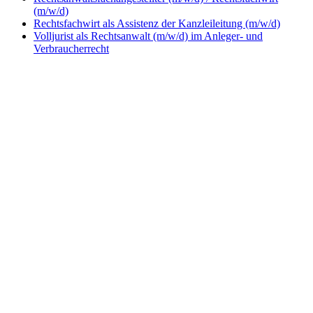
(m/w/d)
Rechtsfachwirt als Assistenz der Kanzleileitung (m/w/d)
Volljurist als Rechtsanwalt (m/w/d) im Anleger- und
Verbraucherrecht