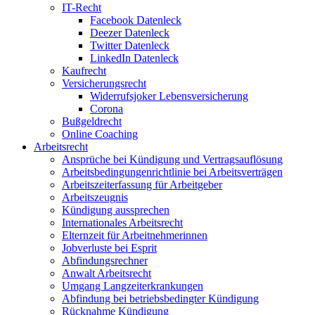
IT-Recht
Facebook Datenleck
Deezer Datenleck
Twitter Datenleck
LinkedIn Datenleck
Kaufrecht
Versicherungsrecht
Widerrufsjoker Lebensversicherung
Corona
Bußgeldrecht
Online Coaching
Arbeitsrecht
Ansprüche bei Kündigung und Vertragsauflösung
Arbeitsbedingungenrichtlinie bei Arbeitsverträgen
Arbeitszeiterfassung für Arbeitgeber
Arbeitszeugnis
Kündigung aussprechen
Internationales Arbeitsrecht
Elternzeit für Arbeitnehmerinnen
Jobverluste bei Esprit
Abfindungsrechner
Anwalt Arbeitsrecht
Umgang Langzeiterkrankungen
Abfindung bei betriebsbedingter Kündigung
Rücknahme Kündigung