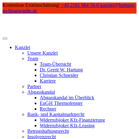
Skip
Kostenlose Ersteinschätzung:
+49 2161 684 56-0
kanzlei@hartung-
to
rechtsanwaelte.de
content
Kanzlei
Unsere Kanzlei
Team
Team-Übersicht
Dr. Gerrit W. Hartung
Christian Schneider
Karriere
Partner
Abgasskandal
Abgasskandal im Überblick
EuGH Thermofenster
Rechner
Bank- und Kapitalmarktrecht
Widerrufsjoker Kfz-Finanzierung
Widerrufsjoker Kfz-Leasing
Betrugshaftungsrecht
Insolvenzrecht