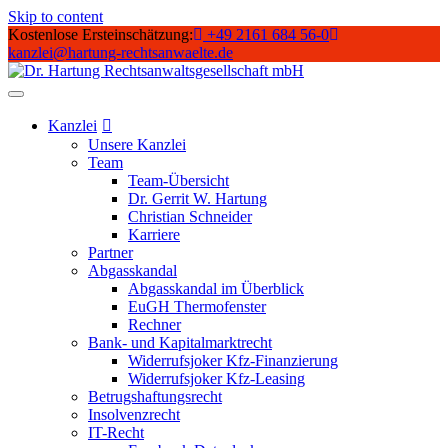
Skip to content
Kostenlose Ersteinschätzung:
+49 2161 684 56-0
kanzlei@hartung-rechtsanwaelte.de
Kanzlei
Unsere Kanzlei
Team
Team-Übersicht
Dr. Gerrit W. Hartung
Christian Schneider
Karriere
Partner
Abgasskandal
Abgasskandal im Überblick
EuGH Thermofenster
Rechner
Bank- und Kapitalmarktrecht
Widerrufsjoker Kfz-Finanzierung
Widerrufsjoker Kfz-Leasing
Betrugshaftungsrecht
Insolvenzrecht
IT-Recht