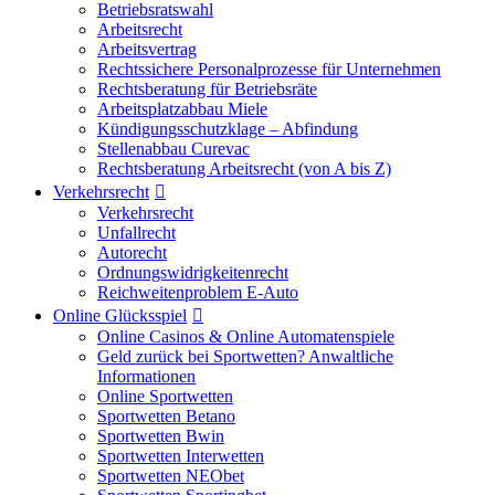
Betriebsratswahl
Arbeitsrecht
Arbeitsvertrag
Rechtssichere Personalprozesse für Unternehmen
Rechtsberatung für Betriebsräte
Arbeitsplatzabbau Miele
Kündigungsschutzklage – Abfindung
Stellenabbau Curevac
Rechtsberatung Arbeitsrecht (von A bis Z)
Verkehrsrecht
Verkehrsrecht
Unfallrecht
Autorecht
Ordnungswidrigkeitenrecht
Reichweitenproblem E-Auto
Online Glücksspiel
Online Casinos & Online Automatenspiele
Geld zurück bei Sportwetten? Anwaltliche
Informationen
Online Sportwetten
Sportwetten Betano
Sportwetten Bwin
Sportwetten Interwetten
Sportwetten NEObet