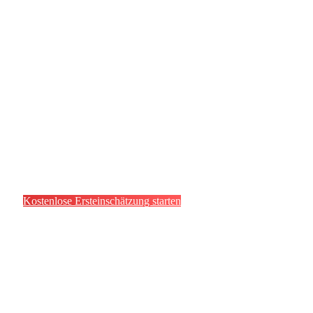
– Dr. Gerrit Hartung
„Als spezialisierte Rechtsanwaltskanzlei
für den Verbraucherschutz – auch für
Mandanten aus Karlsruhe – stehen wir
von Tag 1 an zur Seite. Mir ist es ein
persönliches Anliegen, Geschädigten zu
helfen. Es ist eine Frechheit, was sich
manche Online-Coaches erlauben.“
Kostenlose Ersteinschätzung starten