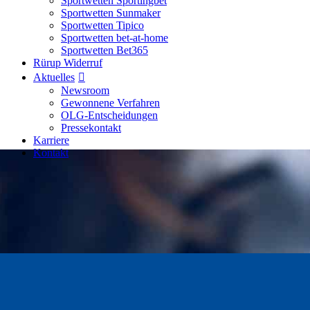
Sportwetten Sportingbet
Sportwetten Sunmaker
Sportwetten Tipico
Sportwetten bet-at-home
Sportwetten Bet365
Rürup Widerruf
Aktuelles
Newsroom
Gewonnene Verfahren
OLG-Entscheidungen
Pressekontakt
Karriere
Kontakt