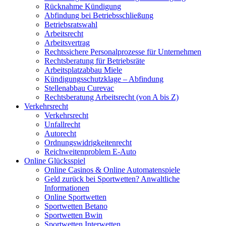
Rücknahme Kündigung
Abfindung bei Betriebsschließung
Betriebsratswahl
Arbeitsrecht
Arbeitsvertrag
Rechtssichere Personalprozesse für Unternehmen
Rechtsberatung für Betriebsräte
Arbeitsplatzabbau Miele
Kündigungsschutzklage – Abfindung
Stellenabbau Curevac
Rechtsberatung Arbeitsrecht (von A bis Z)
Verkehrsrecht
Verkehrsrecht
Unfallrecht
Autorecht
Ordnungswidrigkeitenrecht
Reichweitenproblem E-Auto
Online Glücksspiel
Online Casinos & Online Automatenspiele
Geld zurück bei Sportwetten? Anwaltliche
Informationen
Online Sportwetten
Sportwetten Betano
Sportwetten Bwin
Sportwetten Interwetten