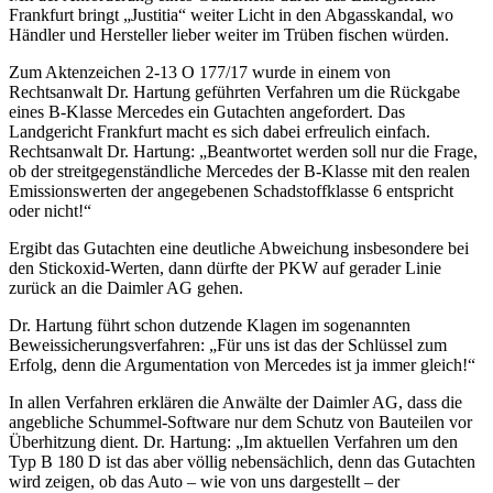
Frankfurt bringt „Justitia“ weiter Licht in den Abgasskandal, wo
Händler und Hersteller lieber weiter im Trüben fischen würden.
Zum Aktenzeichen 2-13 O 177/17 wurde in einem von
Rechtsanwalt Dr. Hartung geführten Verfahren um die Rückgabe
eines B-Klasse Mercedes ein Gutachten angefordert. Das
Landgericht Frankfurt macht es sich dabei erfreulich einfach.
Rechtsanwalt Dr. Hartung: „Beantwortet werden soll nur die Frage,
ob der streitgegenständliche Mercedes der B-Klasse mit den realen
Emissionswerten der angegebenen Schadstoffklasse 6 entspricht
oder nicht!“
Ergibt das Gutachten eine deutliche Abweichung insbesondere bei
den Stickoxid-Werten, dann dürfte der PKW auf gerader Linie
zurück an die Daimler AG gehen.
Dr. Hartung führt schon dutzende Klagen im sogenannten
Beweissicherungsverfahren: „Für uns ist das der Schlüssel zum
Erfolg, denn die Argumentation von Mercedes ist ja immer gleich!“
In allen Verfahren erklären die Anwälte der Daimler AG, dass die
angebliche Schummel-Software nur dem Schutz von Bauteilen vor
Überhitzung dient. Dr. Hartung: „Im aktuellen Verfahren um den
Typ B 180 D ist das aber völlig nebensächlich, denn das Gutachten
wird zeigen, ob das Auto – wie von uns dargestellt – der