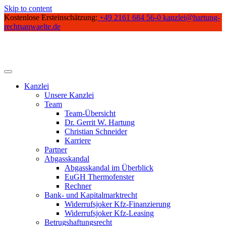
Skip to content
Kostenlose Ersteinschätzung:
+49 2161 684 56-0
kanzlei@hartung-
rechtsanwaelte.de
Kanzlei
Unsere Kanzlei
Team
Team-Übersicht
Dr. Gerrit W. Hartung
Christian Schneider
Karriere
Partner
Abgasskandal
Abgasskandal im Überblick
EuGH Thermofenster
Rechner
Bank- und Kapitalmarktrecht
Widerrufsjoker Kfz-Finanzierung
Widerrufsjoker Kfz-Leasing
Betrugshaftungsrecht