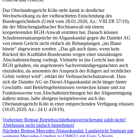
Das Oberlandesgericht Köln steht damit in deutlicher
Wechselwirkung zu der vielbeachteten Entscheidung des
Bundesgerichtshofs (Urteil vom 28.01.2020, Az.: VIII ZR 57/19),
die der Mönchengladbacher Rechtsanwalt mit einem
kooperierenden BGH-Anwalt erstritten hat. Danach können
Schadensersatzansprüche im Abgasskandal gegen die Daimler AG
von einem Gericht nicht einfach als Behauptungen „ins Blaue
hinein“ abgewiesen werden. „Das gilt auch dann, wenn kein
Rückruf des Kraftfahrt-Bundesamts wegen einer unzulässigen
Abschalteinrichtung vorliegt. Vielmehr ist das Gericht laut dem
BGH gehalten, ein angebotenes Sachverständigengutachten auch
einzuholen, da ansonsten der Anspruch des Klägers auf rechtliches
Gehör verletzt wird“, erklärt der Verbraucherschutzanwalt. Dass
sich die Daimler AG im Diesel-Abgasskandal nicht länger hinter
Geschäfts- und Betriebsgeheimnissen verstecken könne und zur
Funktionsweise von Abschalteinrichtungen bei der Abgasreinigung
äußern müsse, habe übrigens beispielsweise auch das
Oberlandesgericht Köln in einer entsprechenden Verfügung erlassen
(18.05.2020; Az.: 24 U 419/19).
Vorheriger Beitrag
Betriebsschließungsversicherung zahlt nicht?
Ablehnung nicht einfach hinnehmen!
Nächster Beitrag
Mercedes Abgasskandal: Landgericht Stuttgart mit
weiteren Mercedes-Urteilen zu OM651 mit Euro 5-Norm