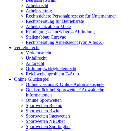
Betriebsratswahl
Arbeitsrecht
Arbeitsvertrag
Rechtssichere Personalprozesse für Unternehmen
Rechtsberatung für Betriebsräte
Arbeitsplatzabbau Miele
Kündigungsschutzklage – Abfindung
Stellenabbau Curevac
Rechtsberatung Arbeitsrecht (von A bis Z)
Verkehrsrecht
Verkehrsrecht
Unfallrecht
Autorecht
Ordnungswidrigkeitenrecht
Reichweitenproblem E-Auto
Online Glücksspiel
Online Casinos & Online Automatenspiele
Geld zurück bei Sportwetten? Anwaltliche
Informationen
Online Sportwetten
Sportwetten Betano
Sportwetten Bwin
Sportwetten Interwetten
Sportwetten NEObet
Sportwetten Sportingbet