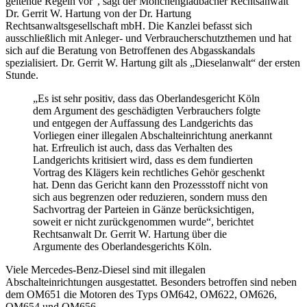
geltende Regeln vor“, sagt der Mönchengladbacher Rechtsanwalt
Dr. Gerrit W. Hartung von der Dr. Hartung
Rechtsanwaltsgesellschaft mbH. Die Kanzlei befasst sich
ausschließlich mit Anleger- und Verbraucherschutzthemen und hat
sich auf die Beratung von Betroffenen des Abgasskandals
spezialisiert. Dr. Gerrit W. Hartung gilt als „Dieselanwalt“ der ersten
Stunde.
„Es ist sehr positiv, dass das Oberlandesgericht Köln
dem Argument des geschädigten Verbrauchers folgte
und entgegen der Auffassung des Landgerichts das
Vorliegen einer illegalen Abschalteinrichtung anerkannt
hat. Erfreulich ist auch, dass das Verhalten des
Landgerichts kritisiert wird, dass es dem fundierten
Vortrag des Klägers kein rechtliches Gehör geschenkt
hat. Denn das Gericht kann den Prozessstoff nicht von
sich aus begrenzen oder reduzieren, sondern muss den
Sachvortrag der Parteien in Gänze berücksichtigen,
soweit er nicht zurückgenommen wurde“, berichtet
Rechtsanwalt Dr. Gerrit W. Hartung über die
Argumente des Oberlandesgerichts Köln.
Viele Mercedes-Benz-Diesel sind mit illegalen
Abschalteinrichtungen ausgestattet. Besonders betroffen sind neben
dem OM651 die Motoren des Typs OM642, OM622, OM626,
OM654 und OM656.