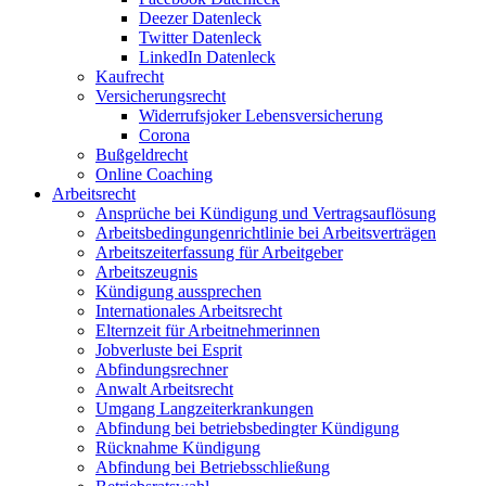
Deezer Datenleck
Twitter Datenleck
LinkedIn Datenleck
Kaufrecht
Versicherungsrecht
Widerrufsjoker Lebensversicherung
Corona
Bußgeldrecht
Online Coaching
Arbeitsrecht
Ansprüche bei Kündigung und Vertragsauflösung
Arbeitsbedingungenrichtlinie bei Arbeitsverträgen
Arbeitszeiterfassung für Arbeitgeber
Arbeitszeugnis
Kündigung aussprechen
Internationales Arbeitsrecht
Elternzeit für Arbeitnehmerinnen
Jobverluste bei Esprit
Abfindungsrechner
Anwalt Arbeitsrecht
Umgang Langzeiterkrankungen
Abfindung bei betriebsbedingter Kündigung
Rücknahme Kündigung
Abfindung bei Betriebsschließung