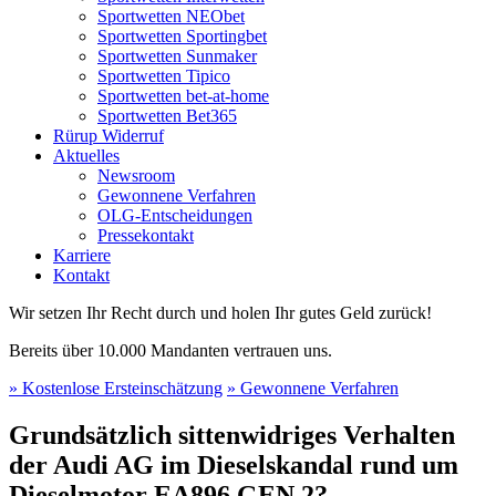
Sportwetten NEObet
Sportwetten Sportingbet
Sportwetten Sunmaker
Sportwetten Tipico
Sportwetten bet-at-home
Sportwetten Bet365
Rürup Widerruf
Aktuelles
Newsroom
Gewonnene Verfahren
OLG-Entscheidungen
Pressekontakt
Karriere
Kontakt
Wir setzen Ihr Recht durch und holen Ihr gutes Geld zurück!
Bereits über 10.000 Mandanten vertrauen uns.
» Kostenlose Ersteinschätzung
» Gewonnene Verfahren
Grundsätzlich sittenwidriges Verhalten
der Audi AG im Dieselskandal rund um
Dieselmotor EA896 GEN 2?