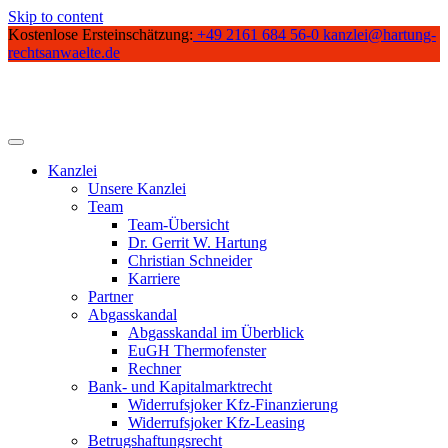
Skip to content
Kostenlose Ersteinschätzung:
+49 2161 684 56-0
kanzlei@hartung-
rechtsanwaelte.de
Kanzlei
Unsere Kanzlei
Team
Team-Übersicht
Dr. Gerrit W. Hartung
Christian Schneider
Karriere
Partner
Abgasskandal
Abgasskandal im Überblick
EuGH Thermofenster
Rechner
Bank- und Kapitalmarktrecht
Widerrufsjoker Kfz-Finanzierung
Widerrufsjoker Kfz-Leasing
Betrugshaftungsrecht