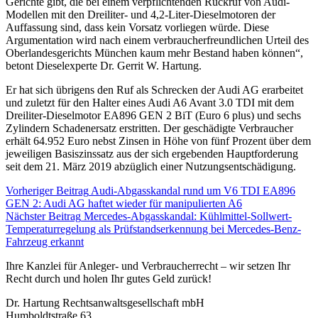
Gerichte gibt, die bei einem verpflichtenden Rückruf von Audi-
Modellen mit den Dreiliter- und 4,2-Liter-Dieselmotoren der
Auffassung sind, dass kein Vorsatz vorliegen würde. Diese
Argumentation wird nach einem verbraucherfreundlichen Urteil des
Oberlandesgerichts München kaum mehr Bestand haben können“,
betont Dieselexperte Dr. Gerrit W. Hartung.
Er hat sich übrigens den Ruf als Schrecken der Audi AG erarbeitet
und zuletzt für den Halter eines Audi A6 Avant 3.0 TDI mit dem
Dreiliter-Dieselmotor EA896 GEN 2 BiT (Euro 6 plus) und sechs
Zylindern Schadenersatz erstritten. Der geschädigte Verbraucher
erhält 64.952 Euro nebst Zinsen in Höhe von fünf Prozent über dem
jeweiligen Basiszinssatz aus der sich ergebenden Hauptforderung
seit dem 21. März 2019 abzüglich einer Nutzungsentschädigung.
Vorheriger Beitrag
Audi-Abgasskandal rund um V6 TDI EA896
GEN 2: Audi AG haftet wieder für manipulierten A6
Nächster Beitrag
Mercedes-Abgasskandal: Kühlmittel-Sollwert-
Temperaturregelung als Prüfstandserkennung bei Mercedes-Benz-
Fahrzeug erkannt
Ihre Kanzlei für Anleger- und Verbraucherrecht – wir setzen Ihr
Recht durch und holen Ihr gutes Geld zurück!
Dr. Hartung Rechtsanwaltsgesellschaft mbH
Humboldtstraße 63