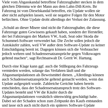
Viele vom Abgasskandal betroffene Fahrzeughalter stecken in dem
gleichen Dilemma wie der Mann aus dem Lahn-Dill-Kreis. Ihr
Fahrzeug ist vom Dieselskandal betroffen, ein Update wollen sie
aber nicht aufspielen lassen, weil sie negative Folgen für den Motor
befürchten. Ohne Update droht allerdings der Verlust der Zulassung.
„Schuld an dieser Misere sind nicht die Fahrzeughalter, die diese
Fahrzeuge guten Gewissens gekauft haben, sondern der Hersteller,
der bei Fahrzeugen der Marken VW, Audi, Seat oder Skoda die
Schummel-Software verwendet hat. Die Zeche sollen jedoch die
Autokäufer zahlen, weil VW außer dem Software-Update zu keiner
Entschädigung bereit ist. Dagegen können sich die Verbraucher
jedoch wehren und Schadensersatzansprüche gegen Volkswagen
geltend machen“, sagt Rechtsanwalt Dr. Gerrit W. Hartung.
Durch eine Klage kann ggf. auch die Stilllegung des Fahrzeugs
vermieden werden, solange das Verfahren läuft und die
Abgasmanipulationen als Beweismittel dienen. „Allerdings können
auch Schadensersatzansprüche geltend gemacht werden, wenn das
Update aufgespielt wurde. Zahlreiche Gerichte haben bereits
entschieden, dass der Schadensersatzanspruch trotz des Software-
Updates besteht und VW die Käufer durch die
Abgasmanipulationen vorsätzlich sittenwidrig geschädigt habe.
Dabei sei der Schaden schon zum Zeitpunkt des Kaufs entstanden
und lasse sich auch nicht durch ein späteres Software-Update