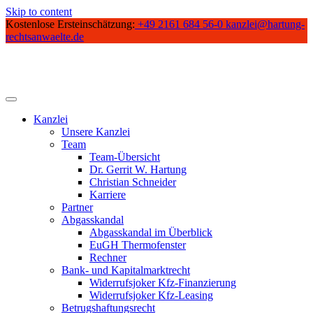
Skip to content
Kostenlose Ersteinschätzung:
+49 2161 684 56-0
kanzlei@hartung-
rechtsanwaelte.de
Kanzlei
Unsere Kanzlei
Team
Team-Übersicht
Dr. Gerrit W. Hartung
Christian Schneider
Karriere
Partner
Abgasskandal
Abgasskandal im Überblick
EuGH Thermofenster
Rechner
Bank- und Kapitalmarktrecht
Widerrufsjoker Kfz-Finanzierung
Widerrufsjoker Kfz-Leasing
Betrugshaftungsrecht