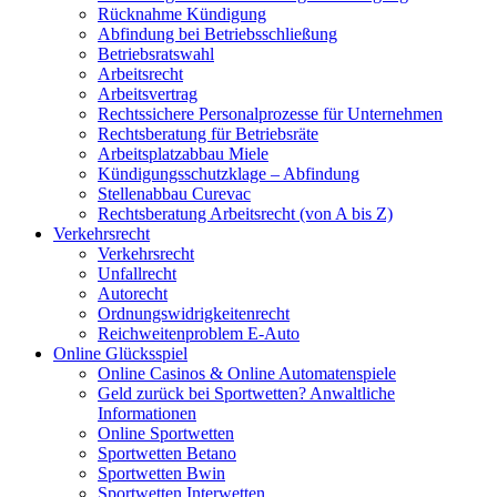
Rücknahme Kündigung
Abfindung bei Betriebsschließung
Betriebsratswahl
Arbeitsrecht
Arbeitsvertrag
Rechtssichere Personalprozesse für Unternehmen
Rechtsberatung für Betriebsräte
Arbeitsplatzabbau Miele
Kündigungsschutzklage – Abfindung
Stellenabbau Curevac
Rechtsberatung Arbeitsrecht (von A bis Z)
Verkehrsrecht
Verkehrsrecht
Unfallrecht
Autorecht
Ordnungswidrigkeitenrecht
Reichweitenproblem E-Auto
Online Glücksspiel
Online Casinos & Online Automatenspiele
Geld zurück bei Sportwetten? Anwaltliche
Informationen
Online Sportwetten
Sportwetten Betano
Sportwetten Bwin
Sportwetten Interwetten