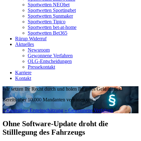
Sportwetten NEObet
Sportwetten Sportingbet
Sportwetten Sunmaker
Sportwetten Tipico
Sportwetten bet-at-home
Sportwetten Bet365
Rürup Widerruf
Aktuelles
Newsroom
Gewonnene Verfahren
OLG-Entscheidungen
Pressekontakt
Karriere
Kontakt
Wir setzen Ihr Recht durch und holen Ihr gutes Geld zurück!
Bereits über 10.000 Mandanten vertrauen uns.
» Kostenlose Ersteinschätzung
» Gewonnene Verfahren
Ohne Software-Update droht die
Stilllegung des Fahrzeugs