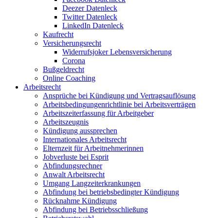
Deezer Datenleck
Twitter Datenleck
LinkedIn Datenleck
Kaufrecht
Versicherungsrecht
Widerrufsjoker Lebensversicherung
Corona
Bußgeldrecht
Online Coaching
Arbeitsrecht
Ansprüche bei Kündigung und Vertragsauflösung
Arbeitsbedingungenrichtlinie bei Arbeitsverträgen
Arbeitszeiterfassung für Arbeitgeber
Arbeitszeugnis
Kündigung aussprechen
Internationales Arbeitsrecht
Elternzeit für Arbeitnehmerinnen
Jobverluste bei Esprit
Abfindungsrechner
Anwalt Arbeitsrecht
Umgang Langzeiterkrankungen
Abfindung bei betriebsbedingter Kündigung
Rücknahme Kündigung
Abfindung bei Betriebsschließung