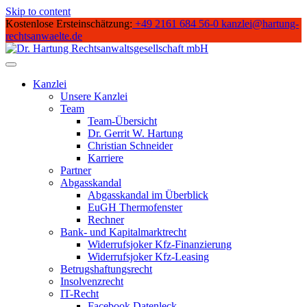
Skip to content
Kostenlose Ersteinschätzung:
+49 2161 684 56-0
kanzlei@hartung-
rechtsanwaelte.de
Kanzlei
Unsere Kanzlei
Team
Team-Übersicht
Dr. Gerrit W. Hartung
Christian Schneider
Karriere
Partner
Abgasskandal
Abgasskandal im Überblick
EuGH Thermofenster
Rechner
Bank- und Kapitalmarktrecht
Widerrufsjoker Kfz-Finanzierung
Widerrufsjoker Kfz-Leasing
Betrugshaftungsrecht
Insolvenzrecht
IT-Recht
Facebook Datenleck