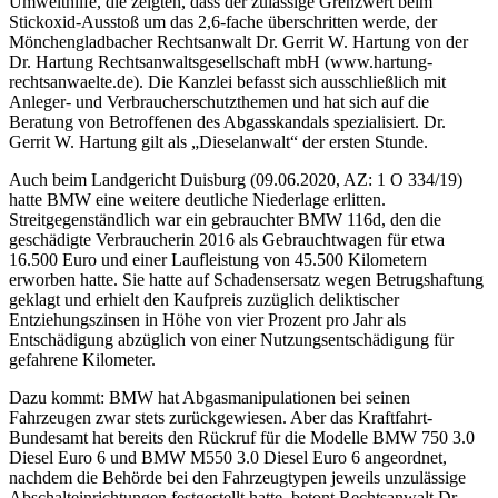
Umwelthilfe, die zeigten, dass der zulässige Grenzwert beim
Stickoxid-Ausstoß um das 2,6-fache überschritten werde, der
Mönchengladbacher Rechtsanwalt Dr. Gerrit W. Hartung von der
Dr. Hartung Rechtsanwaltsgesellschaft mbH (www.hartung-
rechtsanwaelte.de). Die Kanzlei befasst sich ausschließlich mit
Anleger- und Verbraucherschutzthemen und hat sich auf die
Beratung von Betroffenen des Abgasskandals spezialisiert. Dr.
Gerrit W. Hartung gilt als „Dieselanwalt“ der ersten Stunde.
Auch beim Landgericht Duisburg (09.06.2020, AZ: 1 O 334/19)
hatte BMW eine weitere deutliche Niederlage erlitten.
Streitgegenständlich war ein gebrauchter BMW 116d, den die
geschädigte Verbraucherin 2016 als Gebrauchtwagen für etwa
16.500 Euro und einer Laufleistung von 45.500 Kilometern
erworben hatte. Sie hatte auf Schadensersatz wegen Betrugshaftung
geklagt und erhielt den Kaufpreis zuzüglich deliktischer
Entziehungszinsen in Höhe von vier Prozent pro Jahr als
Entschädigung abzüglich von einer Nutzungsentschädigung für
gefahrene Kilometer.
Dazu kommt: BMW hat Abgasmanipulationen bei seinen
Fahrzeugen zwar stets zurückgewiesen. Aber das Kraftfahrt-
Bundesamt hat bereits den Rückruf für die Modelle BMW 750 3.0
Diesel Euro 6 und BMW M550 3.0 Diesel Euro 6 angeordnet,
nachdem die Behörde bei den Fahrzeugtypen jeweils unzulässige
Abschalteinrichtungen festgestellt hatte, betont Rechtsanwalt Dr.