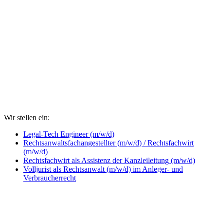
Wir stellen ein:
Legal-Tech Engineer (m/w/d)
Rechtsanwaltsfachangestellter (m/w/d) / Rechtsfachwirt
(m/w/d)
Rechtsfachwirt als Assistenz der Kanzleileitung (m/w/d)
Volljurist als Rechtsanwalt (m/w/d) im Anleger- und
Verbraucherrecht