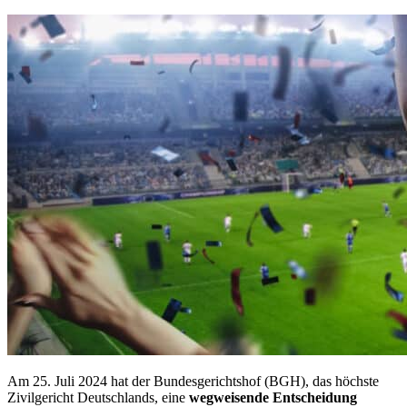
Am 25. Juli 2024 hat der Bundesgerichtshof (BGH), das höchste
Zivilgericht Deutschlands, eine
wegweisende Entscheidung