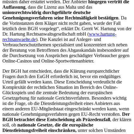
müssten daher erstattet werden. Der Anbieter
hingegen vertritt die
Auffassung
, dass die Lizenz aus Malta und das
unionsrechtswidrig durchgeführte deutsche
Genehmigungsverfahren seine Rechtmäßigkeit bestätigen
. Da
die Vorinstanzen dem Kläger nicht recht gaben, wurde der Fall
letztlich dem BGH vorgelegt“, erklärt Dr. Gerrit W. Hartung von der
Dr. Hartung Rechtsanwaltsgesellschaft mbH (
www.hartung-
rechtsanwaelte.de
). Die Kanzlei ist auf Anleger- und
Verbraucherschutzthemen spezialisiert und konzentriert sich neben
der Beratung von Betroffenen des Abgasskandals insbesondere auf
die Durchsetzung von Ansprüchen geschädigter Verbraucher gegen
Online-Casinos und Online-Sportwettenanbieter.
Der BGH hat entschieden, dass die Klärung europarechtlicher
Fragen durch den EuGH erforderlich ist, bevor ein endgültiges
Urteil gefällt werden kann. Diese Entscheidung verdeutlicht die
Komplexität der rechtlichen Situation im Bereich des Online-
Glücksspiels und die zentrale Bedeutung der europäischen
Gesetzgebung für nationale Gerichtsverfahren. Besonders wichtig
ist die Frage, ob die Dienstleistungsfreiheit eines Anbieters aus
einem anderen EU-Mitgliedstaat eingeschränkt werden kann, wenn
nationale Genehmigungsverfahren gegen EU-Recht verstoßen.
Der
BGH betrachtet diese Entscheidung als Präzedenzfall
, der klären
soll, ob
nationale Gesetze, die die europäische
Dienstleistungsfreiheit einschränken,
unter solchen Umständen