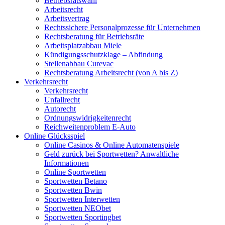
Betriebsratswahl
Arbeitsrecht
Arbeitsvertrag
Rechtssichere Personalprozesse für Unternehmen
Rechtsberatung für Betriebsräte
Arbeitsplatzabbau Miele
Kündigungsschutzklage – Abfindung
Stellenabbau Curevac
Rechtsberatung Arbeitsrecht (von A bis Z)
Verkehrsrecht
Verkehrsrecht
Unfallrecht
Autorecht
Ordnungswidrigkeitenrecht
Reichweitenproblem E-Auto
Online Glücksspiel
Online Casinos & Online Automatenspiele
Geld zurück bei Sportwetten? Anwaltliche
Informationen
Online Sportwetten
Sportwetten Betano
Sportwetten Bwin
Sportwetten Interwetten
Sportwetten NEObet
Sportwetten Sportingbet