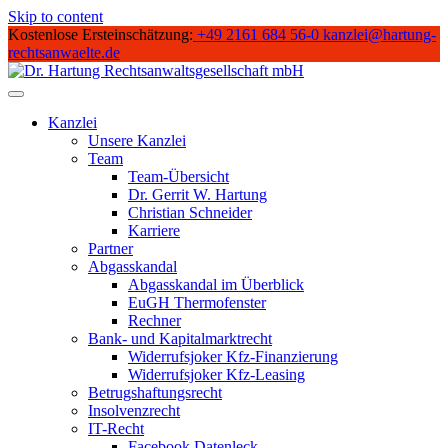
Skip to content
Kostenlose Ersteinschätzung:
+49 2161 684 56-0
kanzlei@hartung-
rechtsanwaelte.de
Kanzlei
Unsere Kanzlei
Team
Team-Übersicht
Dr. Gerrit W. Hartung
Christian Schneider
Karriere
Partner
Abgasskandal
Abgasskandal im Überblick
EuGH Thermofenster
Rechner
Bank- und Kapitalmarktrecht
Widerrufsjoker Kfz-Finanzierung
Widerrufsjoker Kfz-Leasing
Betrugshaftungsrecht
Insolvenzrecht
IT-Recht
Facebook Datenleck