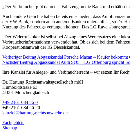
„Der Verbraucher gibt dann das Fahrzeug an die Bank und erhält sein
Auch andere Gerichte haben bereits entschieden, dass Autofinanzier
der VW Bank, sondern auch anderen Banken unterlaufen“, so Dr. Hartu
Nutzung des Fahrzeugs verlangen können. Das LG Ravensburg sprach
„Der Widerrufsjoker ist selbst bei Abzug eines Wertersatzes eine lukr
Verbraucherinformationen verwendet hat. Ob es sich bei dem Fahrzeu
Kooperationsanwalt der IG Dieselskandal.
Vorheriger Beitrag
Abgasskandal Porsche Macan – Käufer bekommt G
Nächster Beitrag
Abgasskandal Audi SQ5 – LG Offenburg spricht Sc
Ihre Kanzlei für Anleger- und Verbraucherrecht – wir setzen Ihr Rech
Dr. Hartung Rechtsanwaltsgesellschaft mbH
Humboldtstraße 63
41061 Mönchengladbach
+49 2161 684 56-0
+49 2161 684 56-20
kanzlei@hartung-rechtsanwaelte.de
Fachgebiete
Sitemap