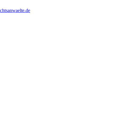
chtsanwaelte.de