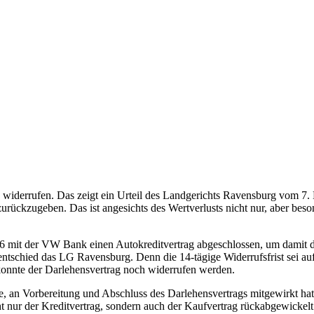
widerrufen. Das zeigt ein Urteil des Landgerichts Ravensburg vom 7. 
rückzugeben. Das ist angesichts des Wertverlusts nicht nur, aber beson
 mit der VW Bank einen Autokreditvertrag abgeschlossen, um damit d
 entschied das LG Ravensburg. Denn die 14-tägige Widerrufsfrist sei a
konnte der Darlehensvertrag noch widerrufen werden.
, an Vorbereitung und Abschluss des Darlehensvertrags mitgewirkt hatt
ht nur der Kreditvertrag, sondern auch der Kaufvertrag rückabgewickelt