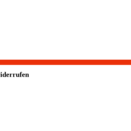
iderrufen