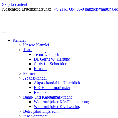
Skip to content
Kostenlose Ersteinschätzung:
+49 2161 684 56-0
kanzlei@hartung-re
Kanzlei
Unsere Kanzlei
Team
Team-Übersicht
Dr. Gerrit W. Hartung
Christian Schneider
Karriere
Partner
Abgasskandal
Abgasskandal im Überblick
EuGH Thermofenster
Rechner
Bank- und Kapitalmarktrecht
Widerrufsjoker Kfz-Finanzierung
Widerrufsjoker Kfz-Leasing
Betrugshaftungsrecht
Insolvenzrecht