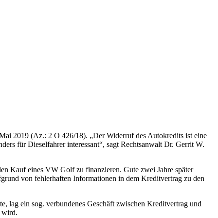
Mai 2019 (Az.: 2 O 426/18). „Der Widerruf des Autokredits ist eine
ders für Dieselfahrer interessant“, sagt Rechtsanwalt Dr. Gerrit W.
en Kauf eines VW Golf zu finanzieren. Gute zwei Jahre später
ufgrund von fehlerhaften Informationen in dem Kreditvertrag zu den
e, lag ein sog. verbundenes Geschäft zwischen Kreditvertrag und
 wird.