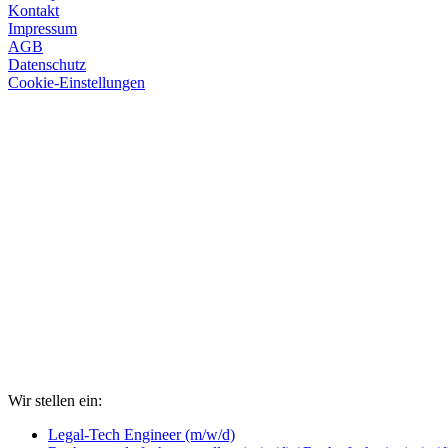
Kontakt
Impressum
AGB
Datenschutz
Cookie-Einstellungen
Wir stellen ein:
Legal-Tech Engineer (m/w/d)