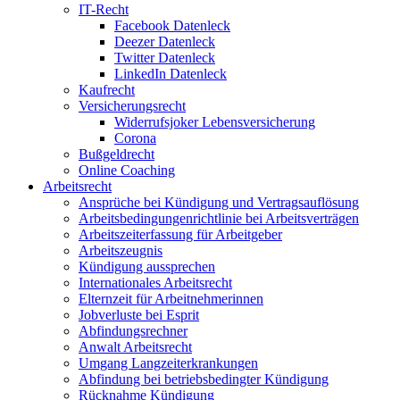
IT-Recht
Facebook Datenleck
Deezer Datenleck
Twitter Datenleck
LinkedIn Datenleck
Kaufrecht
Versicherungsrecht
Widerrufsjoker Lebensversicherung
Corona
Bußgeldrecht
Online Coaching
Arbeitsrecht
Ansprüche bei Kündigung und Vertragsauflösung
Arbeitsbedingungenrichtlinie bei Arbeitsverträgen
Arbeitszeiterfassung für Arbeitgeber
Arbeitszeugnis
Kündigung aussprechen
Internationales Arbeitsrecht
Elternzeit für Arbeitnehmerinnen
Jobverluste bei Esprit
Abfindungsrechner
Anwalt Arbeitsrecht
Umgang Langzeiterkrankungen
Abfindung bei betriebsbedingter Kündigung
Rücknahme Kündigung