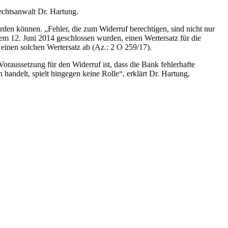
echtsanwalt Dr. Hartung.
en können. „Fehler, die zum Widerruf berechtigen, sind nicht nur
em 12. Juni 2014 geschlossen wurden, einen Wertersatz für die
nen solchen Wertersatz ab (Az.: 2 O 259/17).
Voraussetzung für den Widerruf ist, dass die Bank fehlerhafte
ndelt, spielt hingegen keine Rolle“, erklärt Dr. Hartung,