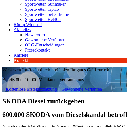
Sportwetten Sunmaker
Sportwetten Tipico
Sportwetten bet-at-home
Sportwetten Bet365
Rürup Widerruf
Aktuelles
Newsroom
Gewonnene Verfahren
OLG-Entscheidungen
Pressekontakt
Karriere
Kontakt
Wir setzen Ihr Recht durch und holen Ihr gutes Geld zurück!
Bereits über 10.000 Mandanten vertrauen uns.
» Kostenlose Ersteinschätzung
» Gewonnene Verfahren
SKODA
Diesel zurückgeben
600.000 SKODA vom Dieselskandal betrof
Nachdem der VW-Skandal in Amerika öffentlich wurde blieb VW-Chef 