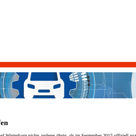
fen
Winterkorn nichts anderes übrig, als im September 2015 offiziell zu