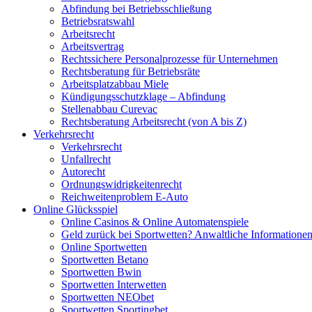
Abfindung bei Betriebsschließung
Betriebsratswahl
Arbeitsrecht
Arbeitsvertrag
Rechtssichere Personalprozesse für Unternehmen
Rechtsberatung für Betriebsräte
Arbeitsplatzabbau Miele
Kündigungsschutzklage – Abfindung
Stellenabbau Curevac
Rechtsberatung Arbeitsrecht (von A bis Z)
Verkehrsrecht
Verkehrsrecht
Unfallrecht
Autorecht
Ordnungswidrigkeitenrecht
Reichweitenproblem E-Auto
Online Glücksspiel
Online Casinos & Online Automatenspiele
Geld zurück bei Sportwetten? Anwaltliche Informatione
Online Sportwetten
Sportwetten Betano
Sportwetten Bwin
Sportwetten Interwetten
Sportwetten NEObet
Sportwetten Sportingbet