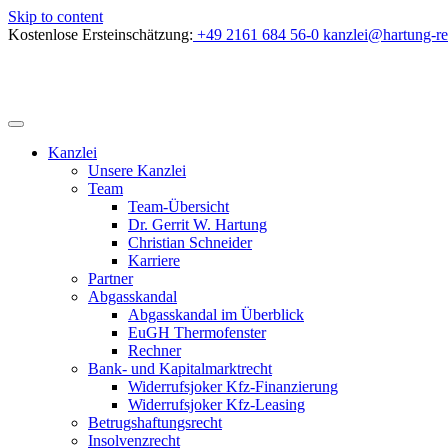
Skip to content
Kostenlose Ersteinschätzung:
+49 2161 684 56-0
kanzlei@hartung-re
Kanzlei
Unsere Kanzlei
Team
Team-Übersicht
Dr. Gerrit W. Hartung
Christian Schneider
Karriere
Partner
Abgasskandal
Abgasskandal im Überblick
EuGH Thermofenster
Rechner
Bank- und Kapitalmarktrecht
Widerrufsjoker Kfz-Finanzierung
Widerrufsjoker Kfz-Leasing
Betrugshaftungsrecht
Insolvenzrecht