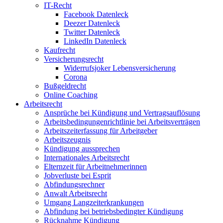
IT-Recht
Facebook Datenleck
Deezer Datenleck
Twitter Datenleck
LinkedIn Datenleck
Kaufrecht
Versicherungsrecht
Widerrufsjoker Lebensversicherung
Corona
Bußgeldrecht
Online Coaching
Arbeitsrecht
Ansprüche bei Kündigung und Vertragsauflösung
Arbeitsbedingungenrichtlinie bei Arbeitsverträgen
Arbeitszeiterfassung für Arbeitgeber
Arbeitszeugnis
Kündigung aussprechen
Internationales Arbeitsrecht
Elternzeit für Arbeitnehmerinnen
Jobverluste bei Esprit
Abfindungsrechner
Anwalt Arbeitsrecht
Umgang Langzeiterkrankungen
Abfindung bei betriebsbedingter Kündigung
Rücknahme Kündigung