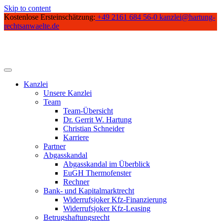
Skip to content
Kostenlose Ersteinschätzung:
+49 2161 684 56-0
kanzlei@hartung-
rechtsanwaelte.de
Kanzlei
Unsere Kanzlei
Team
Team-Übersicht
Dr. Gerrit W. Hartung
Christian Schneider
Karriere
Partner
Abgasskandal
Abgasskandal im Überblick
EuGH Thermofenster
Rechner
Bank- und Kapitalmarktrecht
Widerrufsjoker Kfz-Finanzierung
Widerrufsjoker Kfz-Leasing
Betrugshaftungsrecht