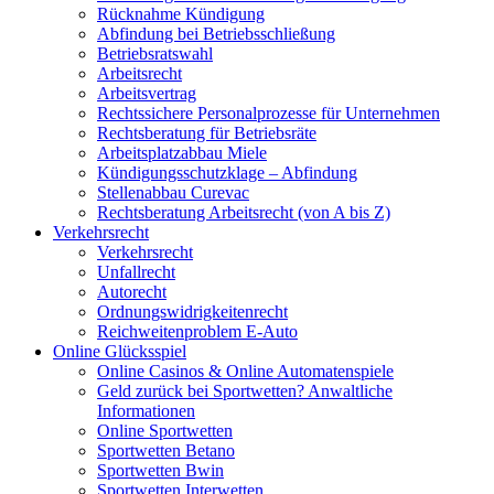
Rücknahme Kündigung
Abfindung bei Betriebsschließung
Betriebsratswahl
Arbeitsrecht
Arbeitsvertrag
Rechtssichere Personalprozesse für Unternehmen
Rechtsberatung für Betriebsräte
Arbeitsplatzabbau Miele
Kündigungsschutzklage – Abfindung
Stellenabbau Curevac
Rechtsberatung Arbeitsrecht (von A bis Z)
Verkehrsrecht
Verkehrsrecht
Unfallrecht
Autorecht
Ordnungswidrigkeitenrecht
Reichweitenproblem E-Auto
Online Glücksspiel
Online Casinos & Online Automatenspiele
Geld zurück bei Sportwetten? Anwaltliche
Informationen
Online Sportwetten
Sportwetten Betano
Sportwetten Bwin
Sportwetten Interwetten