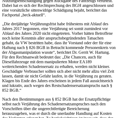
Nutzungsentschädigung gegen Rückgabe des Fahrzeugs verurteilt.
Dabei hat es sich der Rechtsprechung des BGH angeschlossen und
eine vorsätzliche sittenwidrige Schädigung bejaht, berichtet das
Fachportal „beck-aktuell“.
„Die dreijährige Verjährungsfrist habe frühestens mit Ablauf des
Jahres 2017 begonnen, eine Verjährung sei somit zumindest vor
Ablauf des Jahres 2020 nicht eingetreten. Vorher hätten Betroffene
noch keine Kenntnis aller anspruchsbegründenden Tatsachen
gehabt, da VW bestritten habe, dass ihr Vorstand oder der für eine
Haftung nach § 826 BGB in Betracht kommende Personenkreis von
der Abgasmanipulation wusste“, berichtet Dr. Gerrit W. Hartung.
Für den Rechtsanwalt bedeutet das: „Die Chancen, auch für
Dieselfahrzeuge mit dem manipulierten Motor EA189
weitreichenden Schadensersatz zu erhalten, werden nicht kleiner.
Geschädigte Verbraucher sollten sich aber nicht mehr allzu viel Zeit
lassen, damit sie nicht Gefahr laufen, in die Verjährung zu geraten.
Klagen bis Ende des Jahres erscheinen in jedem Fall aussichtsreich
und lukrativ, auch wegen des Restschadensersatzanspruchs nach §
852 BGB.“
Nach den Bestimmungen aus § 852 BGB hat der Ersatzpflichtige
selbst nach Verjährung des Schadenersatzanspruches nach den
Vorschriften über die ungerechtfertigte Bereicherung
herauszugeben, was er durch die unerlaubte Handlung auf Kosten