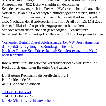
des Verletzten erlangt hat. Zu berücksichtigen ist insoweit, dass der
Anspruch aus § 852 BGB weiterhin ein deliktischer
Schadensersatzanspruch ist. Der von VW erschlichene finanzielle
Vorteil muss an die Geschädigten zurückgegeben werden, und die
Verjährung tritt frühestens nach zehn Jahren ab Kauf ein. Es gilt
also: Nachdem der Bundesgerichtshof mit Urteil vom 25. Mai 2020
bereits deliktische Ansprüche zugesprochen hat, stehen die
Schadensersatzansprüche den geschädigten Dieselkäufern
betreffend den Motorentyp EA189 aus § 852 BGB in jedem Fall zu.
Vorheriger Beitrag
Diesel-Abgasskandal bei VW: Ausnahme von
der Spätkäuferregelung des Bundesgerichtshofs
Nächster Beitrag
Seat Dieselskandal: Schadensersatz trotz Kauf
nach Kenntnis
Ihre Kanzlei für Anleger- und Verbraucherrecht – wir setzen Ihr
Recht durch und holen Ihr gutes Geld zurück!
Dr. Hartung Rechtsanwaltsgesellschaft mbH
Humboldtstraße 63
41061 Mönchengladbach
+49 2161 684 56-0
+49 2161 684 56-20
kanzlei@hartung-rechtsanwaelte.de