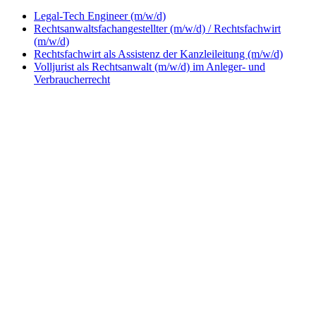
Legal-Tech Engineer (m/w/d)
Rechtsanwaltsfachangestellter (m/w/d) / Rechtsfachwirt
(m/w/d)
Rechtsfachwirt als Assistenz der Kanzleileitung (m/w/d)
Volljurist als Rechtsanwalt (m/w/d) im Anleger- und
Verbraucherrecht