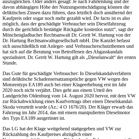
auszugleichen. Oder anders gesagt: Je nach Fahrleistung und der
davon abhängigen Höhe der Nutzungsentschädigung können die
deliktischen Zinsen dazu führen, dass letztlich doch annähernd der
Kaufpreis oder sogar noch mehr gezahlt wird. De facto ist es also
möglich, dass der geschädigte Verbraucher sein Dieselfahrzeug
durch die gerichtlich bestätigte Rückgabe kostenlos nutzt“, sagt der
Mönchengladbacher Rechtsanwalt Dr. Gerrit W. Hartung von der
Dr. Hartung Rechtsanwaltsgesellschaft mbH. Die Kanzlei befasst
sich ausschließlich mit Anleger- und Verbraucherschutzthemen und
hat sich auf die Beratung von Betroffenen des Abgasskandals
spezialisiert. Dr. Gerrit W. Hartung gilt als „Dieselanwalt“ der ersten
Stunde.
Das Gute für geschädigte Verbraucher: In Dieselskandalverfahren
sind deliktische Schadensersatzansprüche gegen VW wegen des
Motorentyps EA189 auch bei einer Klageerhebung erst im Jahr
2020 noch nicht verjährt. Dies geht aus einem Urteil des
Landgerichts Oldenburg vom 14. August 2020 hervor, mit dem VW
zur Rückabwicklung eines Kaufvertrags über einen Dieselskandal-
Skoda verurteilt wurde (Az.: 4 O 1676/20). Der Kläger erwarb das
Fahrzeug im Jahr 2014, das mit einem manipulierten Dieselmotor
des Typs EA189 ausgerüstet ist.
Das LG hat der Klage weitgehend stattgegeben und VW zur
Rückzahlung des Kaufpreises abzüglich einer