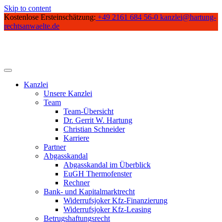
Skip to content
Kostenlose Ersteinschätzung:
+49 2161 684 56-0
kanzlei@hartung-
rechtsanwaelte.de
Kanzlei
Unsere Kanzlei
Team
Team-Übersicht
Dr. Gerrit W. Hartung
Christian Schneider
Karriere
Partner
Abgasskandal
Abgasskandal im Überblick
EuGH Thermofenster
Rechner
Bank- und Kapitalmarktrecht
Widerrufsjoker Kfz-Finanzierung
Widerrufsjoker Kfz-Leasing
Betrugshaftungsrecht