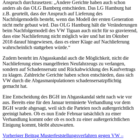
Anspruch durchzusetzen: „Andere Gerichte haben auch schon
anders als das OLG Bamberg entschieden. Das LG Hamburg hat
z.B. geurteilt, dass der Anspruch auf Lieferung des
Nachfolgemodells besteht, wenn das Modell der ersten Generation
nicht mehr gebaut wird. Das OLG Hamburg hält die Veränderungen
beim Nachfolgemodell des VW Tiguan auch nicht für so gravierend,
dass eine Nachlieferung nicht möglich wäre und hat im Oktober
2018 darauf hingewiesen, dass es einer Klage auf Nachlieferung
wahrscheinlich stattgeben würde.“
Zudem besteht im Abgasskandal auch die Möglichkeit, nicht die
Nachlieferung eines mangelfreien Neufahrzeugs zu verlangen,
sondern auf Schadensersatz und Rückabwicklung des Kaufvertrags
zu klagen. Zahlreiche Gerichte haben schon entschieden, dass sich
VW durch die Abgasmanipulationen schadensersatzpflichtig
gemacht hat.
Eine Entscheidung des BGH im Abgasskandal steht nach wie vor
aus. Bereits eine für den Januar terminierte Verhandlung vor dem
BGH wurde abgesagt, weil sich die Parteien noch außergerichtlich
geeinigt haben. Ob es nun Ende Februar tatsächlich zu einer
Verhandlung kommt oder ob es noch zu einer außergerichtlichen
Einigung kommt, bleibt abzuwarten.
Vorheriger Beitrag
Musterfeststellungsverfahren gegen VW –