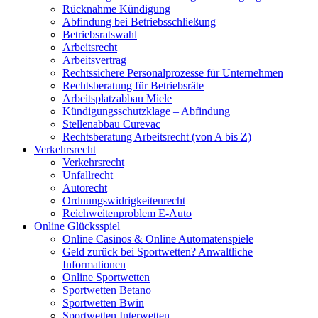
Rücknahme Kündigung
Abfindung bei Betriebsschließung
Betriebsratswahl
Arbeitsrecht
Arbeitsvertrag
Rechtssichere Personalprozesse für Unternehmen
Rechtsberatung für Betriebsräte
Arbeitsplatzabbau Miele
Kündigungsschutzklage – Abfindung
Stellenabbau Curevac
Rechtsberatung Arbeitsrecht (von A bis Z)
Verkehrsrecht
Verkehrsrecht
Unfallrecht
Autorecht
Ordnungswidrigkeitenrecht
Reichweitenproblem E-Auto
Online Glücksspiel
Online Casinos & Online Automatenspiele
Geld zurück bei Sportwetten? Anwaltliche
Informationen
Online Sportwetten
Sportwetten Betano
Sportwetten Bwin
Sportwetten Interwetten