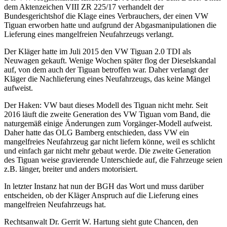
dem Aktenzeichen VIII ZR 225/17 verhandelt der
Bundesgerichtshof die Klage eines Verbrauchers, der einen VW
Tiguan erworben hatte und aufgrund der Abgasmanipulationen die
Lieferung eines mangelfreien Neufahrzeugs verlangt.
Der Kläger hatte im Juli 2015 den VW Tiguan 2.0 TDI als
Neuwagen gekauft. Wenige Wochen später flog der Dieselskandal
auf, von dem auch der Tiguan betroffen war. Daher verlangt der
Kläger die Nachlieferung eines Neufahrzeugs, das keine Mängel
aufweist.
Der Haken: VW baut dieses Modell des Tiguan nicht mehr. Seit
2016 läuft die zweite Generation des VW Tiguan vom Band, die
naturgemäß einige Änderungen zum Vorgänger-Modell aufweist.
Daher hatte das OLG Bamberg entschieden, dass VW ein
mangelfreies Neufahrzeug gar nicht liefern könne, weil es schlicht
und einfach gar nicht mehr gebaut werde. Die zweite Generation
des Tiguan weise gravierende Unterschiede auf, die Fahrzeuge seien
z.B. länger, breiter und anders motorisiert.
In letzter Instanz hat nun der BGH das Wort und muss darüber
entscheiden, ob der Kläger Anspruch auf die Lieferung eines
mangelfreien Neufahrzeugs hat.
Rechtsanwalt Dr. Gerrit W. Hartung sieht gute Chancen, den