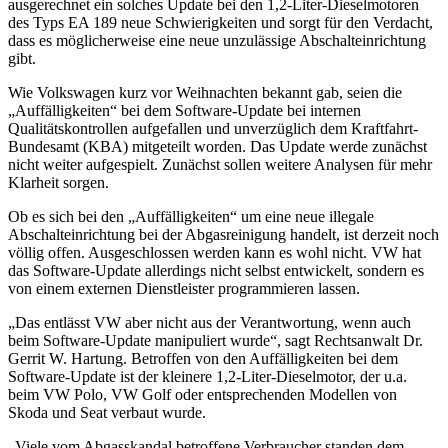
ausgerechnet ein solches Update bei den 1,2-Liter-Dieselmotoren
des Typs EA 189 neue Schwierigkeiten und sorgt für den Verdacht,
dass es möglicherweise eine neue unzulässige Abschalteinrichtung
gibt.
Wie Volkswagen kurz vor Weihnachten bekannt gab, seien die
„Auffälligkeiten“ bei dem Software-Update bei internen
Qualitätskontrollen aufgefallen und unverzüglich dem Kraftfahrt-
Bundesamt (KBA) mitgeteilt worden. Das Update werde zunächst
nicht weiter aufgespielt. Zunächst sollen weitere Analysen für mehr
Klarheit sorgen.
Ob es sich bei den „Auffälligkeiten“ um eine neue illegale
Abschalteinrichtung bei der Abgasreinigung handelt, ist derzeit noch
völlig offen. Ausgeschlossen werden kann es wohl nicht. VW hat
das Software-Update allerdings nicht selbst entwickelt, sondern es
von einem externen Dienstleister programmieren lassen.
„Das entlässt VW aber nicht aus der Verantwortung, wenn auch
beim Software-Update manipuliert wurde“, sagt Rechtsanwalt Dr.
Gerrit W. Hartung. Betroffen von den Auffälligkeiten bei dem
Software-Update ist der kleinere 1,2-Liter-Dieselmotor, der u.a.
beim VW Polo, VW Golf oder entsprechenden Modellen von
Skoda und Seat verbaut wurde.
„Viele vom Abgasskandal betroffene Verbraucher standen dem