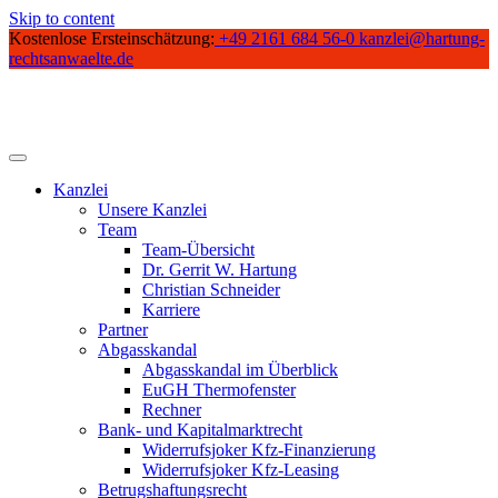
Skip to content
Kostenlose Ersteinschätzung:
+49 2161 684 56-0
kanzlei@hartung-
rechtsanwaelte.de
Kanzlei
Unsere Kanzlei
Team
Team-Übersicht
Dr. Gerrit W. Hartung
Christian Schneider
Karriere
Partner
Abgasskandal
Abgasskandal im Überblick
EuGH Thermofenster
Rechner
Bank- und Kapitalmarktrecht
Widerrufsjoker Kfz-Finanzierung
Widerrufsjoker Kfz-Leasing
Betrugshaftungsrecht