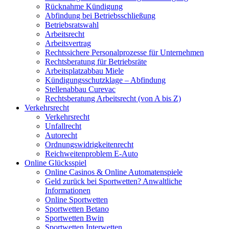
Rücknahme Kündigung
Abfindung bei Betriebsschließung
Betriebsratswahl
Arbeitsrecht
Arbeitsvertrag
Rechtssichere Personalprozesse für Unternehmen
Rechtsberatung für Betriebsräte
Arbeitsplatzabbau Miele
Kündigungsschutzklage – Abfindung
Stellenabbau Curevac
Rechtsberatung Arbeitsrecht (von A bis Z)
Verkehrsrecht
Verkehrsrecht
Unfallrecht
Autorecht
Ordnungswidrigkeitenrecht
Reichweitenproblem E-Auto
Online Glücksspiel
Online Casinos & Online Automatenspiele
Geld zurück bei Sportwetten? Anwaltliche
Informationen
Online Sportwetten
Sportwetten Betano
Sportwetten Bwin
Sportwetten Interwetten